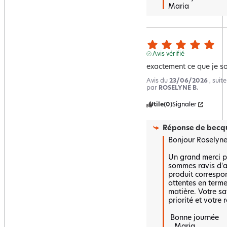
Maria
Avis vérifié
exactement ce que je so
Avis du
23/06/2026
, suit
par
ROSELYNE B.
Utile
(0)
Signaler
Réponse de
becqu
Bonjour Roselyne ,
Un grand merci po
sommes ravis d'a
produit correspo
attentes en termes
matière. Votre sat
priorité et votre r
 Bonne journée 

   Maria