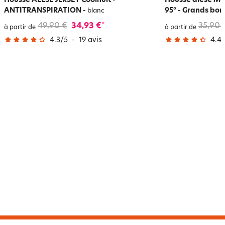
Housse ALÈSE JERSEY Coolnuit -
Housse alèse Mo
ANTITRANSPIRATION
-
95° - Grands bon
blanc
49,90 €
34,93 €
35,90 
*
à partir de
à partir de
4.3
/
5
-
19
avis
4.4
/