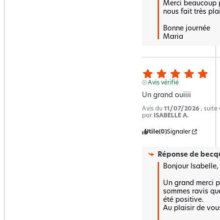
Merci beaucoup po
nous fait très plais
Bonne journée 

Maria
Avis vérifié
Un grand ouiiii
Avis du
11/07/2026
, suit
par
ISABELLE A.
Utile
(0)
Signaler
Réponse de
becqu
Bonjour Isabelle,

Un grand merci po
sommes ravis que 
été positive.  

Au plaisir de vous