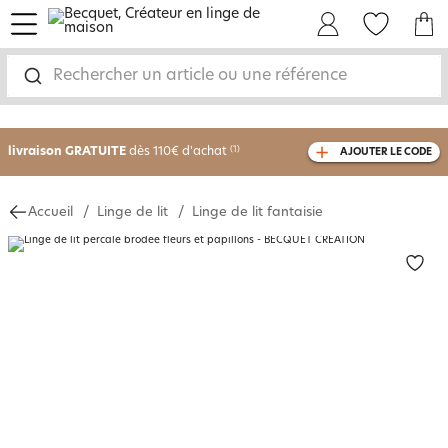
menu
Mon Compte
Mes Favoris
Mon panie
-30% sur votre commande
dès 2 articles
Rechercher un article ou une référence
achetés
livraison GRATUITE
dès 110€ d'achat
(1)
AJOUTER LE CODE
avec le code
750826
Accueil
Linge de lit
Linge de lit fantaisie