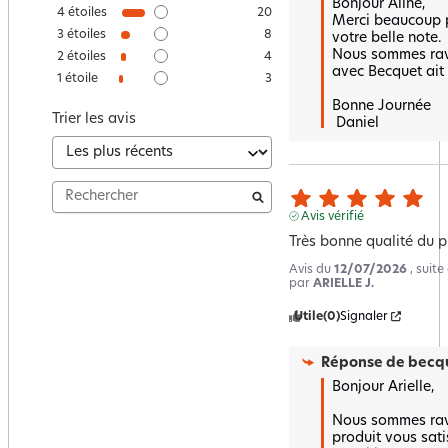
Bonjour Aline,  

4
étoiles
20
Merci beaucoup p
3
étoiles
8
votre belle note.  
Nous sommes ravi
2
étoiles
4
avec Becquet ait é
1
étoile
3
Bonne Journée

Trier les avis
 Daniel
Avis vérifié
Très bonne qualité du p
Avis du
12/07/2026
, suit
par
ARIELLE J.
Utile
(0)
Signaler
Réponse de
becqu
Bonjour Arielle,

Nous sommes ravi
produit vous satis