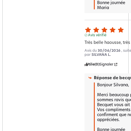
Bonne journée 

Maria
Avis vérifié
Très belle haousse, très
Avis du
30/06/2026
, sui
par
SILVANA L.
Utile
(0)
Signaler
Réponse de
becqu
Bonjour Silvana,

Merci beaucoup po
sommes ravis que
Becquet vous ait 
Vos compliments 
confirment que no
appréciées.

Bonne journée 
