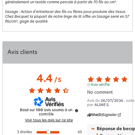
généralement un textile comme percale à partir de 70 fils au cm².
tissage
:
Action d'entrelacer des fils ou fibres pour produire des tissus.
Chez Becquet la plupart de notre linge de lit offre un tissage serré en 57
fils/cm², gage de qualité.
Avis clients
4.4
/
5
Avis vérifié
No comment
Avis du
26/07/2026
, suit
par
ALINE S.
Basé sur
100
avis soumis à un
contrôle
Utile
(0)
Signaler
Voir tous les avis sur ce site
Réponse de
becqu
5
étoiles
65