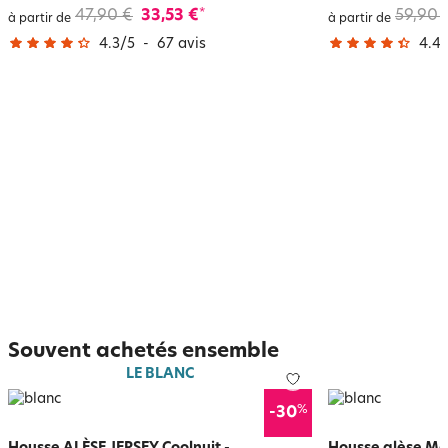
47,90 €
33,53 €
59,90 
*
à partir de
à partir de
4.3
/
5
-
67
avis
4.4
/
Souvent achetés ensemble
LE BLANC
%
-30