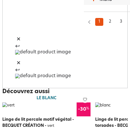
1
2
3
Découvrez aussi
LE BLANC
%
-30
Linge de lit percale motif végétal -
Linge de lit perc
BECQUET CRÉATION
-
torsades - BEC
vert