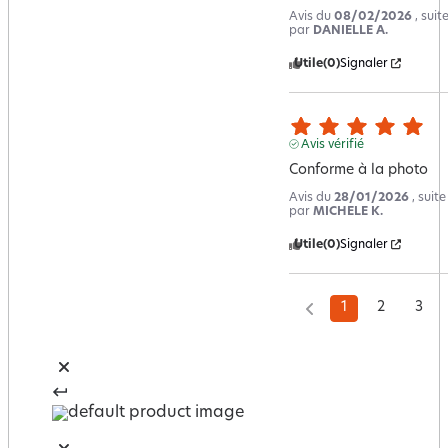
Avis du
08/02/2026
, sui
par
DANIELLE A.
Utile
(0)
Signaler
Avis vérifié
Conforme à la photo
Avis du
28/01/2026
, suit
par
MICHELE K.
Utile
(0)
Signaler
1
2
3