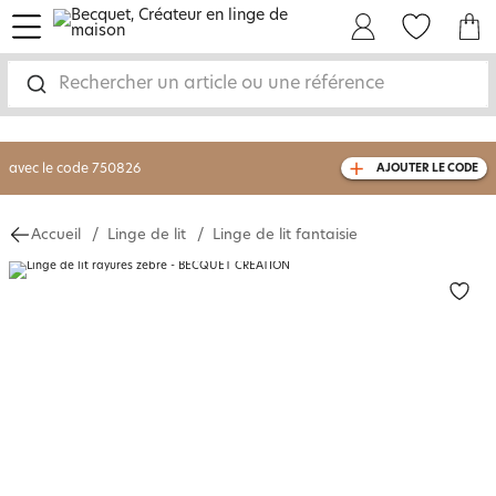
menu
Mon Compte
Mes Favoris
Mon panie
-30% sur votre commande
dès 2 articles
achetés
Rechercher un article ou une référence
livraison GRATUITE
dès 110€ d'achat
(1)
avec le code
750826
AJOUTER LE CODE
Accueil
Linge de lit
Linge de lit fantaisie