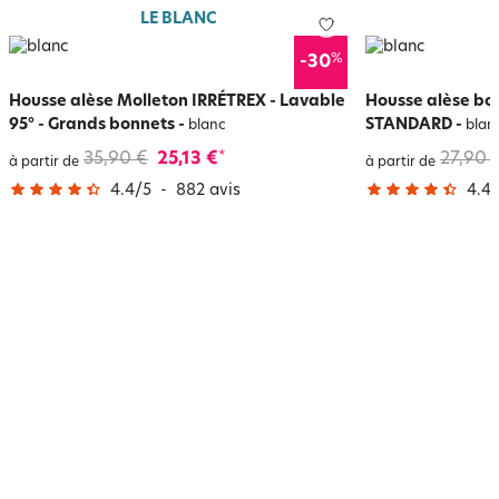
LE BLANC
%
-30
Housse alèse Molleton IRRÉTREX - Lavable
Housse alèse b
95° - Grands bonnets
-
STANDARD
-
blanc
blan
35,90 €
25,13 €
27,90 
*
à partir de
à partir de
4.4
/
5
-
882
avis
4.4
/