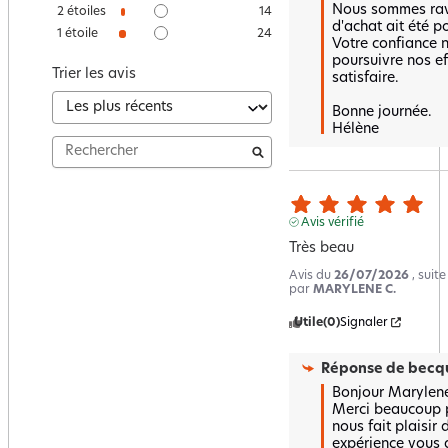
Nous sommes ravi
2
étoiles
14
d'achat ait été pos
1
étoile
24
Votre confiance 
poursuivre nos ef
Trier les avis
satisfaire.

Bonne journée.

Hélène
Avis vérifié
Très beau
Avis du
26/07/2026
, suit
par
MARYLENE C.
Utile
(0)
Signaler
Réponse de
becqu
Bonjour Marylene,
Merci beaucoup po
nous fait plaisir 
expérience vous a 