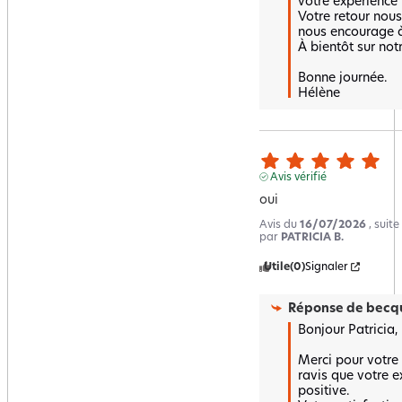
votre expérience v
Votre retour nous 
nous encourage à 
À bientôt sur notre
Bonne journée.

Hélène
Avis vérifié
oui
Avis du
16/07/2026
, suit
par
PATRICIA B.
Utile
(0)
Signaler
Réponse de
becqu
Bonjour Patricia, 

Merci pour votre
ravis que votre ex
positive.  
