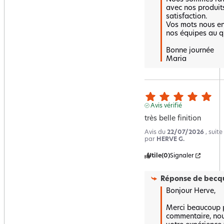
avec nos produits
satisfaction.  

Vos mots nous en
nos équipes au qu
Bonne journée 

Maria
Avis vérifié
très belle finition
Avis du
22/07/2026
, suit
par
HERVE G.
Utile
(0)
Signaler
Réponse de
becqu
Bonjour Herve,

Merci beaucoup p
commentaire, nou