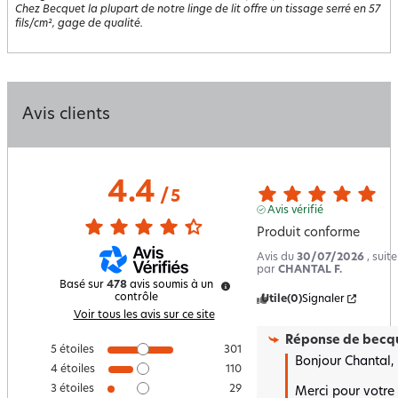
Chez Becquet la plupart de notre linge de lit offre un tissage serré en 57
fils/cm², gage de qualité.
Avis clients
4.4
/
5
Avis vérifié
Produit conforme
Avis du
30/07/2026
, suit
par
CHANTAL F.
Basé sur
478
avis soumis à un
contrôle
Utile
(0)
Signaler
Voir tous les avis sur ce site
Réponse de
becqu
5
étoiles
301
Bonjour Chantal,

4
étoiles
110
3
étoiles
29
Merci pour votre r