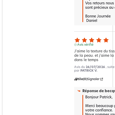
Vos retours nous 
sont précieux au q
Bonne Journée

 Daniel
Avis vérifié
J'aime la texture du tiss
de la peau. et j'aime la 
dans le temps
Avis du
26/07/2026
, suit
par
PATRICK V.
Utile
(0)
Signaler
Réponse de
becqu
Bonjour Patrick,

Merci beaucoup po
votre confiance.  

Nous sommes ravi