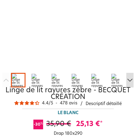
Linge de lit rayures zèbre - BECQUET
CRÉATION
4.4
/
5
-
478
avis
/
Descriptif détaillé
LE BLANC
35,90 €
25,13 €
*
%
-30
Drap 180x290