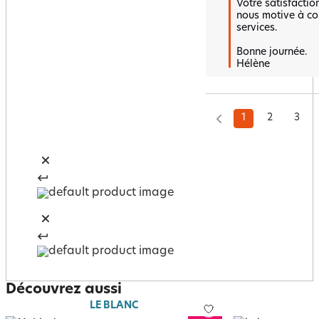
Votre satisfactio
nous motive à con
services. 

Bonne journée.

Hélène
1
2
3
Découvrez aussi
LE BLANC