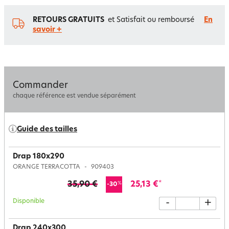
RETOURS GRATUITS
et Satisfait ou remboursé
En
savoir +
Commander
chaque référence est vendue séparément
Guide des tailles
Drap 180x290
ORANGE TERRACOTTA
909403
35,90 €
25,13 €
*
%
-30
Disponible
-
+
Drap 240x300