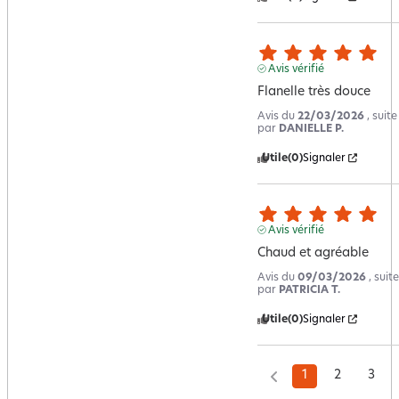
Avis vérifié
Flanelle très douce
Avis du
22/03/2026
, suit
par
DANIELLE P.
Utile
(0)
Signaler
Avis vérifié
Chaud et agréable
Avis du
09/03/2026
, sui
par
PATRICIA T.
Utile
(0)
Signaler
1
2
3