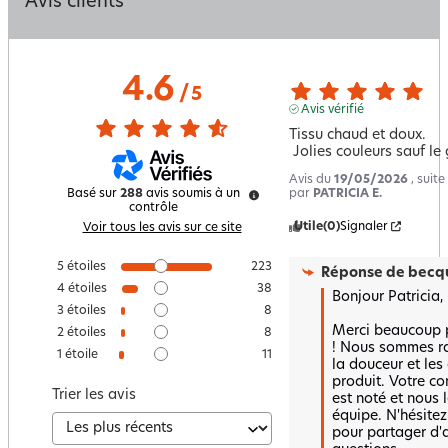
Avis clients
4.6
/
5
Avis vérifié
Tissu chaud et doux.

 Jolies couleurs sauf le 
Avis du
19/05/2026
, suit
par
PATRICIA E.
Basé sur
288
avis soumis à un
contrôle
Utile
(0)
Signaler
Voir tous les avis sur ce site
5
étoiles
223
Réponse de
becqu
4
étoiles
38
Bonjour Patricia,

3
étoiles
8
Merci beaucoup po
2
étoiles
8
! Nous sommes ra
1
étoile
11
la douceur et les 
produit. Votre co
Trier les avis
est noté et nous 
équipe. N'hésitez
pour partager d'a