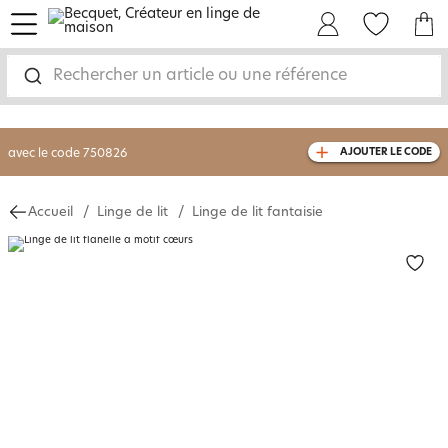
menu
Mon Compte
Mes Favoris
Mon panie
-30% sur votre commande
dès 2 articles
achetés
Rechercher un article ou une référence
livraison GRATUITE
dès 110€ d'achat
(1)
avec le code
750826
AJOUTER LE CODE
Accueil
Linge de lit
Linge de lit fantaisie