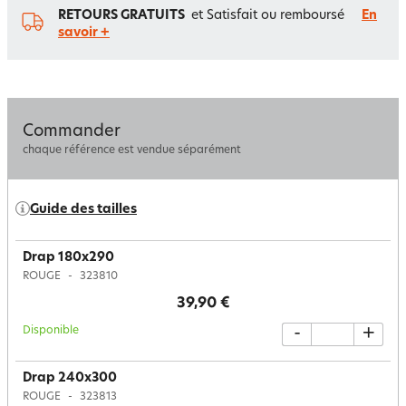
RETOURS GRATUITS
et Satisfait ou remboursé
En
savoir +
Commander
chaque référence est vendue séparément
Guide des tailles
Drap 180x290
ROUGE
323810
39,90 €
Disponible
-
+
Drap 240x300
ROUGE
323813