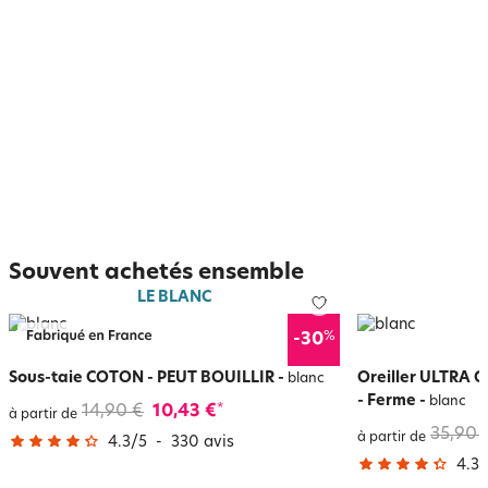
Souvent achetés ensemble
LE BLANC
%
-30
Sous-taie COTON - PEUT BOUILLIR
-
Oreiller ULTRA
blanc
- Ferme
-
blanc
14,90 €
10,43 €
*
à partir de
35,90 
à partir de
4.3
/
5
-
330
avis
4.3
/