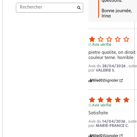
questions.

Bonne journée,  

Irina
Avis vérifié
pietre qualite, on dirait 
couleur terne. horrible
Avis du
28/04/2026
, sui
par
VALERIE S.
Utile
(0)
Signaler
Avis vérifié
Satisfaite
Avis du
14/04/2026
, suit
par
MARIE-FRANCE C.
Utile
(0)
Signaler