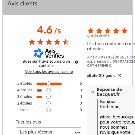
Avis clients
4.6
/
5
Avis vérifié
tr`s bien conforme à me
attentes
Avis du
02/08/2026
, suit
expérience du
08/07/202
Basé sur
7
avis soumis à un
CATHERINE C.
contrôle
Voir tous les avis sur ce site
Utile
(0)
Signaler
5
étoiles
5
Réponse de
4
étoiles
1
becquet.fr
3
étoiles
1
Bonjour 
2
étoiles
0
Catherine,

1
étoile
0
Merci beaucoup 
pour votre retour, 
Trier les avis
nous sommes 
ravis que votre 