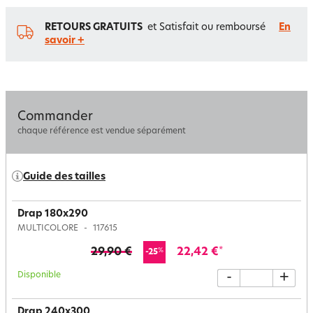
RETOURS GRATUITS
et Satisfait ou remboursé
En
savoir +
Commander
chaque référence est vendue séparément
Guide des tailles
Drap 180x290
MULTICOLORE
117615
29,90 €
22,42 €
*
%
-25
Disponible
-
+
Drap 240x300