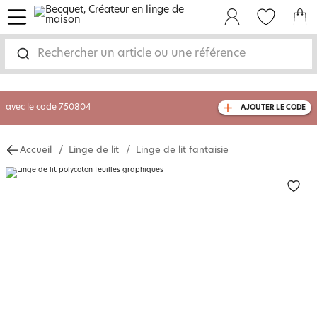
menu
Mon Compte
Mes Favoris
Mon panie
-35% sur votre commande
dès 2 articles
achetés
Rechercher un article ou une référence
livraison GRATUITE
dès 110€ d'achat
(1)
avec le code
750804
AJOUTER LE CODE
Accueil
Linge de lit
Linge de lit fantaisie