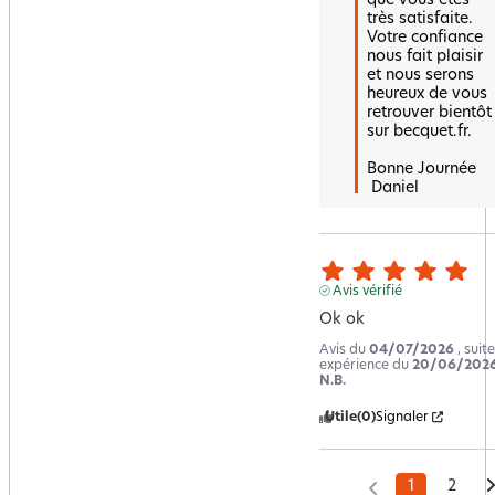
que vous êtes 
très satisfaite.  

Votre confiance 
nous fait plaisir 
et nous serons 
heureux de vous 
retrouver bientôt 
sur becquet.fr.  

Bonne Journée

 Daniel
Avis vérifié
Ok ok
Avis du
04/07/2026
, suit
expérience du
20/06/202
N.B.
Utile
(0)
Signaler
1
2