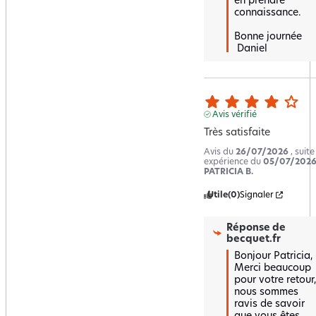
en prendre 
connaissance.

Bonne journée

 Daniel
Avis vérifié
Très satisfaite
Avis du
26/07/2026
, suit
expérience du
05/07/202
PATRICIA B.
Utile
(0)
Signaler
Réponse de
becquet.fr
Bonjour Patricia,  

Merci beaucoup 
pour votre retour, 
nous sommes 
ravis de savoir 