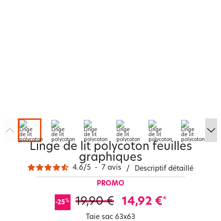
Linge de lit polycoton feuilles
graphiques
4.6
/
5
-
7
avis
/
Descriptif détaillé
PROMO
19,90 €
14,92 €
*
%
-25
Taie sac 63x63