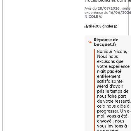
Traces blanches dans le
Avis du
28/07/2026
, suit
expérience du
16/06/202
NICOLE V.
Utile
(0)
Signaler
Réponse de
becquet.fr
Bonjour Nicole, 

Nous nous 
excusons que 
votre expérience 
n'ait pas été 
entièrement 
satisfaisante. 
Merci d'avoir 
pris le temps de 
nous faire part 
de votre ressenti, 
cela nous aide à 
progresser. Un e-
mail vous a été 
envoyé ; nous 
vous invitons à 