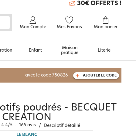
30€ OFFERTS !
Mon Compte
Mes Favoris
Mon panier
Maison
ration
Enfant
Literie
pratique
À découvrir aussi
avec le code
750826
AJOUTER LE CODE
Carte cadeau
motifs poudrés - BECQUET
CRÉATION
4.4
/
5
-
165
avis
/
Descriptif détaillé
LE BLANC