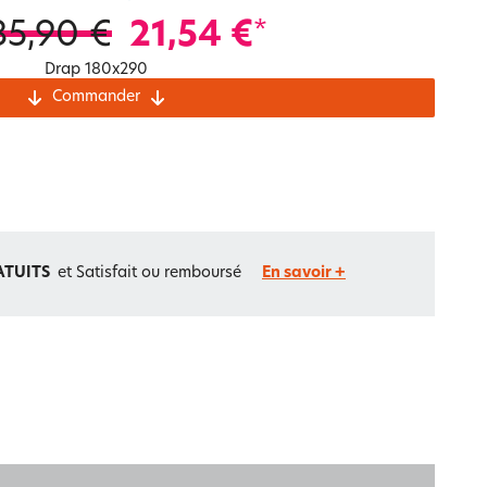
Notre marque Lauréat
35,90 €
21,54 €
*
Drap 180x290
Commander
rs et
ment
La gaze de coton
ATUITS
et Satisfait ou remboursé
En savoir +