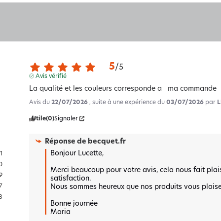
5
/
5
Avis vérifié
La qualité et les couleurs corresponde a   ma commande
Avis du
22/07/2026
, suite à une expérience du
03/07/2026
par
L
Utile
(0)
Signaler
Réponse de
becquet.fr
Bonjour Lucette,

11
0
Merci beaucoup pour votre avis, cela nous fait plai
9
satisfaction.  

Nous sommes heureux que nos produits vous plaisent
7
8
Bonne journée 

Maria