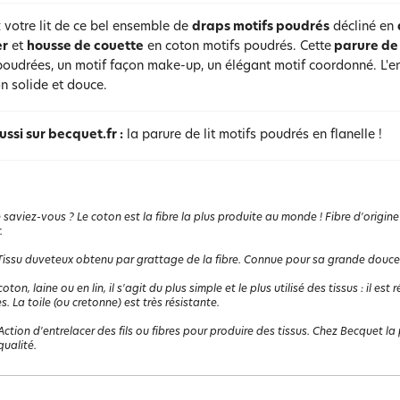
 votre lit de ce bel ensemble de
draps motifs poudrés
décliné en
er
et
housse de couette
en coton motifs poudrés. Cette
parure de 
poudrées, un motif façon make-up, un élégant motif coordonné. L'ens
n solide et douce.
ussi sur becquet.fr :
la parure de lit motifs poudrés en flanelle !
 saviez-vous ? Le coton est la fibre la plus produite au monde ! Fibre d'origine
.
Tissu duveteux obtenu par grattage de la fibre. Connue pour sa grande douceur,
coton, laine ou en lin, il s'agit du plus simple et le plus utilisé des tissus : il e
s. La toile (ou cretonne) est très résistante.
Action d'entrelacer des fils ou fibres pour produire des tissus. Chez Becquet la p
ualité.