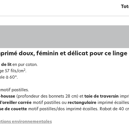
Tot
primé doux, féminin et délicat pour ce linge 
 de lit
en pur coton.
2
ge 57 fils/cm
.
le à 60°.
motif pastilles.
-housse
(profondeur des bonnets 28 cm) et
taie de traversin
impri
d'oreiller carrée
motif pastilles ou
rectangulaire
imprimé écailles
se de couette
motif pastilles/dos imprimé écailles. Rabat de 40 c
tions environnementales