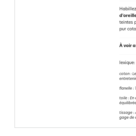
Habillez
d'oreill
teintes 
pur coto
À voir a
lexique:
coton
:
Le
entretenir
flanelle
:
toile
:
En 
équilibrée
tissage
:
gage de q