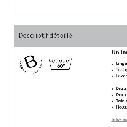
Descriptif détaillé
Un im
Linge
Tissa
Lavab
Drap
Drap
Taie 
Hous
Informa