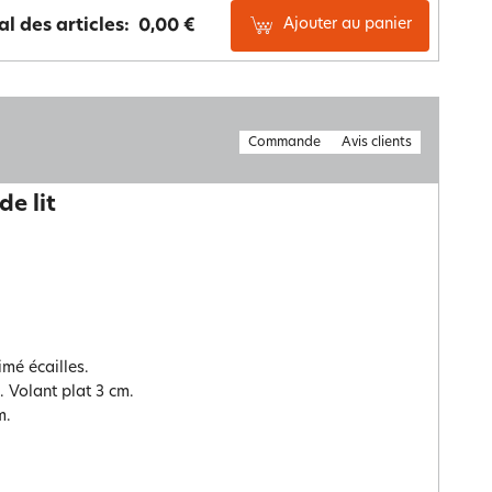
Ajouter au panier
al des articles:
0,00 €
Commande
Avis clients
de lit
mé écailles.
. Volant plat 3 cm.
m.