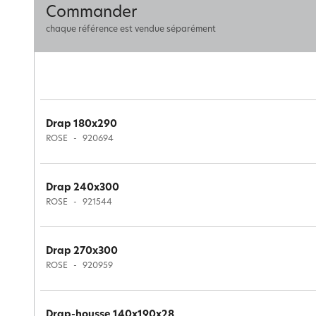
Commander
chaque référence est vendue séparément
Drap 180x290
ROSE
920694
Drap 240x300
ROSE
921544
Drap 270x300
ROSE
920959
Drap-housse 140x190x28