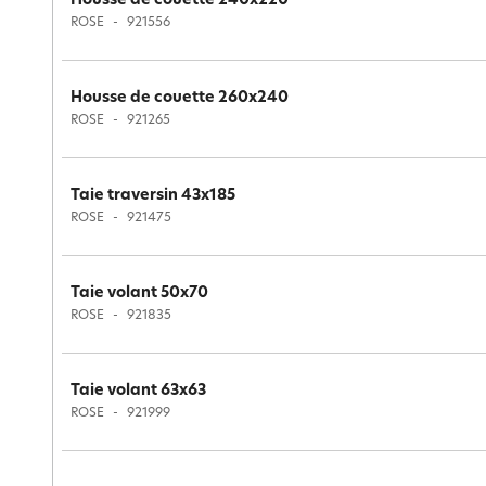
Housse de couette 240x220
ROSE
921556
Housse de couette 260x240
ROSE
921265
Taie traversin 43x185
ROSE
921475
Taie volant 50x70
ROSE
921835
Taie volant 63x63
ROSE
921999