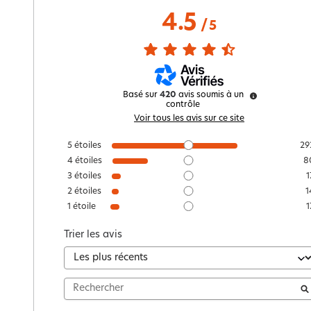
4.5
/
5
Basé sur
420
avis soumis à un
contrôle
Voir tous les avis sur ce site
5
étoiles
29
4
étoiles
8
3
étoiles
1
2
étoiles
1
1
étoile
1
Trier les avis