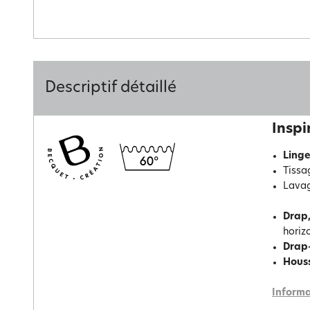
Descriptif détaillé
Inspi
Linge
Tissa
Lavag
Drap,
horiz
Drap
Hous
Informa