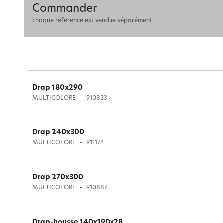
Commander
chaque référence est vendue séparément
Drap 180x290
MULTICOLORE
910823
Drap 240x300
MULTICOLORE
911174
Drap 270x300
MULTICOLORE
910887
Drap-housse 140x190x28