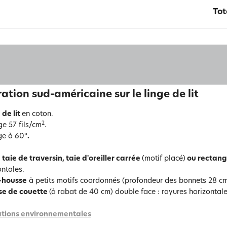
Tot
ration sud-américaine sur le linge de lit
 de lit
en coton.
2
ge 57 fils/cm
.
e à 60°
.
 taie de traversin, taie d'oreiller carrée
(motif placé)
ou rectang
ontales.
-housse
à petits motifs coordonnés (profondeur des bonnets 28 cm
se de couette
(à rabat de 40 cm) double face : rayures horizontal
tions environnementales