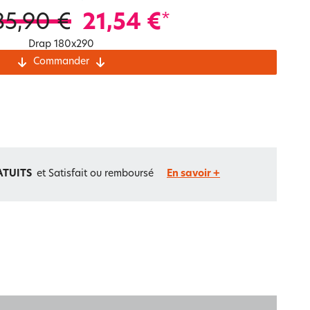
Notre marque Lauréat
35,90 €
21,54 €
*
Drap 180x290
Commander
rs et
ment
La gaze de coton
ATUITS
et Satisfait ou remboursé
En savoir +