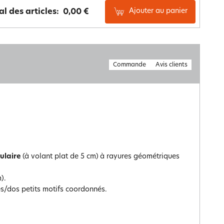
Ajouter au panier
al des articles:
0,00 €
Commande
Avis clients
ulaire
(à volant plat de 5 cm)
à rayures géométriques
).
es/dos petits motifs coordonnés.