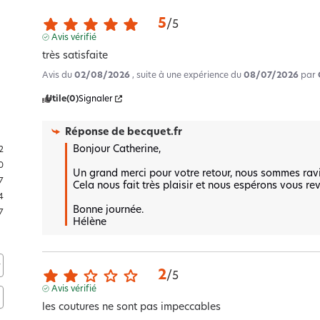
5
/
5
Avis vérifié
très satisfaite
Avis du
02/08/2026
, suite à une expérience du
08/07/2026
par
Utile
(0)
Signaler
Réponse de
becquet.fr
Bonjour Catherine,

2
0
Un grand merci pour votre retour, nous sommes ravis
7
Cela nous fait très plaisir et nous espérons vous revo
4
Bonne journée.

7
Hélène
2
/
5
Avis vérifié
les coutures ne sont pas impeccables