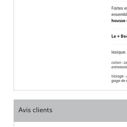
Faites e
ensembl
housse
Le + Be
lexique:
coton
:
Le
entretenir
tissage
:
gage de q
Avis clients