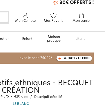
30€ OFFERTS !
Mon Compte
Mes Favoris
Mon panier
Maison
ration
Enfant
Literie
pratique
À découvrir aussi
avec le code
750826
AJOUTER LE CODE
Carte cadeau
motifs ethniques - BECQUET
CRÉATION
4.5
/
5
-
420
avis
/
Descriptif détaillé
LE BLANC