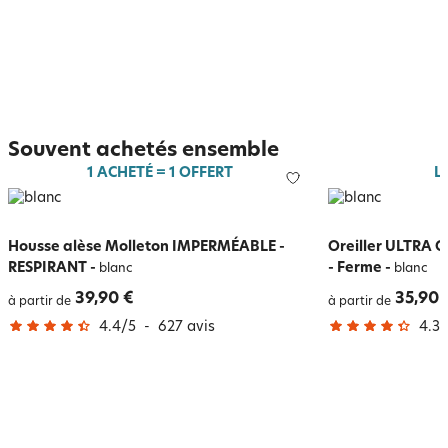
Souvent achetés ensemble
1 ACHETÉ = 1 OFFERT
L
Housse alèse Molleton IMPERMÉABLE -
Oreiller ULTRA
RESPIRANT
-
- Ferme
-
blanc
blanc
39,90 €
35,90 
à partir de
à partir de
4.4
/
5
-
627
avis
4.3
/