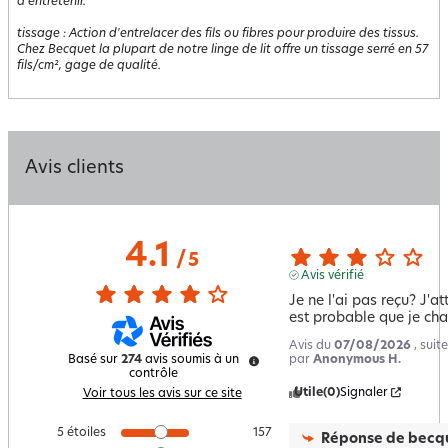
à entretenir.
tissage
:
Action d'entrelacer des fils ou fibres pour produire des tissus.
Chez Becquet la plupart de notre linge de lit offre un tissage serré en 57
fils/cm², gage de qualité.
Avis clients
4.1
/
5
Avis vérifié
Je ne l'ai pas reçu? J'att
est probable que je cha
Avis du
07/08/2026
, sui
par
Anonymous H.
Basé sur
274
avis soumis à un
contrôle
Utile
(0)
Signaler
Voir tous les avis sur ce site
5
étoiles
157
Réponse de
becqu