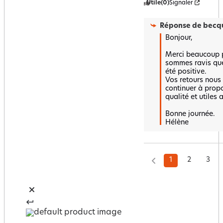
Utile
(0)
Signaler
Réponse de
becqu
Bonjour,

Merci beaucoup p
sommes ravis que 
été positive.  

Vos retours nous
continuer à propo
qualité et utiles 
Bonne journée.

Hélène
1
2
3