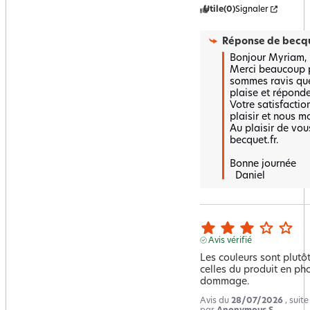
Utile
(0)
Signaler
Réponse de
becqu
Bonjour Myriam,  
Merci beaucoup po
sommes ravis que
plaise et réponde 
Votre satisfaction
plaisir et nous mot
Au plaisir de vous
becquet.fr.  

Bonne journée 

  Daniel
Avis vérifié
Les couleurs sont plutôt 
celles du produit en phot
dommage.
Avis du
28/07/2026
, suit