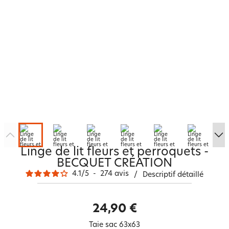
Linge de lit fleurs et perroquets -
BECQUET CRÉATION
4.1
/
5
-
274
avis
/
Descriptif détaillé
24,90 €
Taie sac 63x63