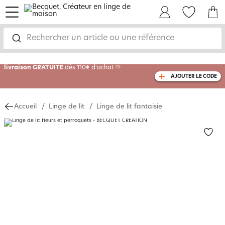
menu
Mon Compte
Mes Favoris
Mon panie
-35% sur votre commande
dès 2 articles
achetés
Rechercher un article ou une référence
livraison GRATUITE
dès 110€ d'achat
(1)
AJOUTER LE CODE
avec le code
750804
Accueil
Linge de lit
Linge de lit fantaisie