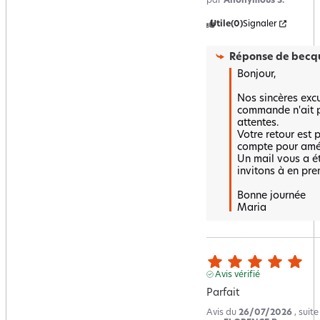
par
Anonymous S.
Utile
(0)
Signaler
Réponse de
becqu
Bonjour,  

Nos sincères excus
commande n'ait p
attentes.  

Votre retour est p
compte pour améli
Un mail vous a é
invitons à en pre
Bonne journée 

Maria
Avis vérifié
Parfait
Avis du
26/07/2026
, suit