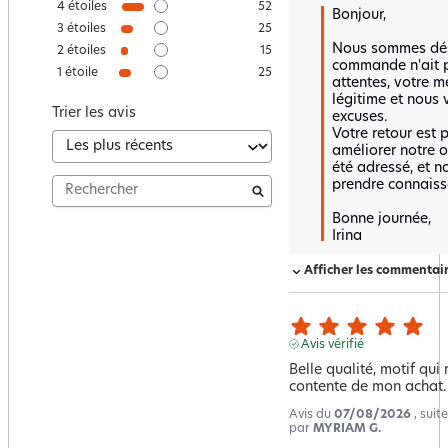
4
étoiles
52
Bonjour,  

3
étoiles
25
Nous sommes dés
2
étoiles
15
commande n'ait p
1
étoile
25
attentes, votre m
légitime et nous 
Trier les avis
excuses.  

Votre retour est p
améliorer notre o
été adressé, et n
prendre connaiss
Bonne journée,  

Irina
Afficher les commentai
Avis vérifié
Belle qualité, motif qui
contente de mon achat. 
Avis du
07/08/2026
, sui
par
MYRIAM G.