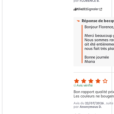
par
FLORENCE B.
Utile
(0)
Signaler
Réponse de
becqu
Bonjour Florence,

Merci beaucoup po
Nous sommes ravi
ait été entièremen
nous fait très plais
Bonne journée 

Maria
Avis vérifié
Bon rapport qualité prix.
Les couleurs ne bougen
Avis du
22/07/2026
, suit
par
Anonymous D.