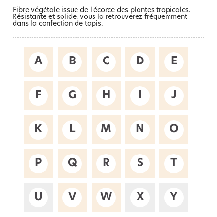
Fibre végétale issue de l'écorce des plantes tropicales.
Résistante et solide, vous la retrouverez fréquemment
dans la confection de tapis.
A
B
C
D
E
F
G
H
I
J
K
L
M
N
O
P
Q
R
S
T
U
V
W
X
Y