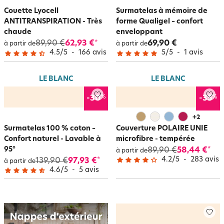
Couette Lyocell
Surmatelas à mémoire de
ANTITRANSPIRATION - Très
forme Qualigel – confort
chaude
enveloppant
89,90 €
62,93 €
69,90 €
*
à partir de
à partir de
4.5
/
5
-
166
avis
5
/
5
-
1
avis
LE BLANC
LE BLANC
%
%
-30
-35
+
2
Surmatelas 100 % coton –
Couverture POLAIRE UNIE
Confort naturel - Lavable à
microfibre - tempérée
95°
89,90 €
58,44 €
*
à partir de
4.2
/
5
-
283
avis
139,90 €
97,93 €
*
à partir de
4.6
/
5
-
5
avis