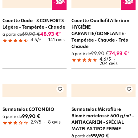
%
%
-30
-25
Couette Dodo - 3 CONFORTS -
Couette Quallofil Allerban
Légère - Tempérée - Chaude
HYGIÈNE
GARANTIE/GONFLANTE -
69,90 €
48,93 €
*
à partir de
4.5
/
5
-
141
avis
Tempérée - Chaude - Très
Chaude
99,90 €
74,93 €
*
à partir de
4.6
/
5
-
204
avis
Surmatelas COTON BIO
Surmatelas Microfibre
Biomé matelassé 600 g/m² -
99,90 €
à partir de
2.9
/
5
-
8
avis
ANTIACARIEN - SPÉCIAL
MATELAS TROP FERME
99,90 €
à partir de