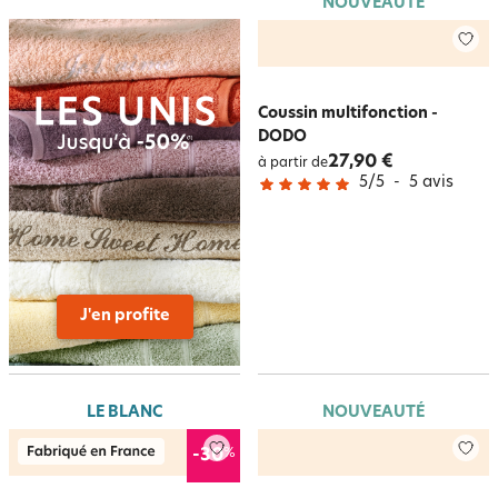
NOUVEAUTÉ
Coussin multifonction -
DODO
27,90 €
à partir de
5
/
5
-
5
avis
J'en profite
LE BLANC
NOUVEAUTÉ
%
-30