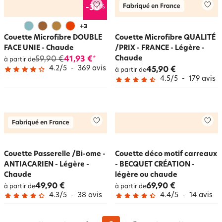
%
-30
+
3
Couette Microfibre DOUBLE
Couette Microfibre QUALITÉ
FACE UNIE - Chaude
/PRIX - FRANCE - Légère -
Chaude
59,90 €
41,93 €
*
à partir de
4.2
/
5
-
369
avis
45,90 €
à partir de
4.5
/
5
-
179
avis
Couette Passerelle /Bi-ome -
Couette déco motif carreaux
ANTIACARIEN - Légère -
- BECQUET CRÉATION -
Chaude
légère ou chaude
49,90 €
69,90 €
à partir de
à partir de
4.3
/
5
-
38
avis
4.4
/
5
-
14
avis