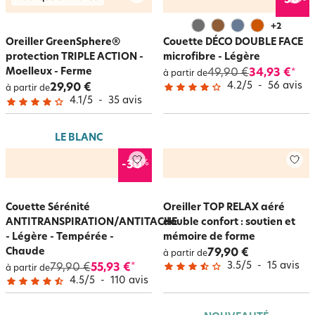
-30
+
2
Oreiller GreenSphere®
Couette DÉCO DOUBLE FACE
protection TRIPLE ACTION -
microfibre - Légère
Moelleux - Ferme
49,90 €
34,93 €
*
à partir de
4.2
/
5
-
56
avis
29,90 €
à partir de
4.1
/
5
-
35
avis
LE BLANC
%
-30
Couette Sérénité
Oreiller TOP RELAX aéré
ANTITRANSPIRATION/ANTITACHE
double confort : soutien et
- Légère - Tempérée -
mémoire de forme
Chaude
79,90 €
à partir de
3.5
/
5
-
15
avis
79,90 €
55,93 €
*
à partir de
4.5
/
5
-
110
avis