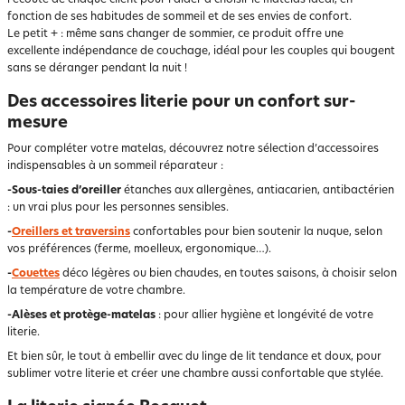
l’écoute de chaque client pour l’aider à choisir le matelas idéal, en
fonction de ses habitudes de sommeil et de ses envies de confort.
Le petit + : même sans changer de sommier, ce produit offre une
excellente indépendance de couchage, idéal pour les couples qui bougent
sans se déranger pendant la nuit !
Des accessoires literie pour un confort sur-
mesure
Pour compléter votre matelas, découvrez notre sélection d’accessoires
indispensables à un sommeil réparateur :
-Sous-taies d’oreiller
étanches aux allergènes, antiacarien, antibactérien
: un vrai plus pour les personnes sensibles.
-
Oreillers et traversins
confortables pour bien soutenir la nuque, selon
vos préférences (ferme, moelleux, ergonomique…).
-
Couettes
déco légères ou bien chaudes, en toutes saisons, à choisir selon
la température de votre chambre.
-Alèses et protège-matelas
: pour allier hygiène et longévité de votre
literie.
Et bien sûr, le tout à embellir avec du linge de lit tendance et doux, pour
sublimer votre literie et créer une chambre aussi confortable que stylée.