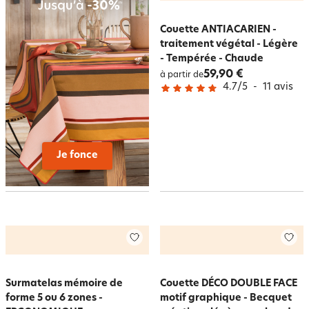
Couette ANTIACARIEN -
traitement végétal - Légère
- Tempérée - Chaude
59,90 €
à partir de
4.7
/
5
-
11
avis
Je fonce
Surmatelas mémoire de
Couette DÉCO DOUBLE FACE
forme 5 ou 6 zones -
motif graphique - Becquet