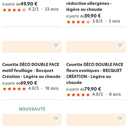
réduction allergènes -
49,90 €
à partir de
4.2
/
5
-
33
avis
légère ou chaude
59,90 €
à partir de
3.8
/
5
-
5
avis
Couette DÉCO DOUBLE FACE
Couette DÉCO DOUBLE FACE
motif feuillage - Becquet
fleurs exotiques – BECQUET
Création - Légère ou chaude
CRÉATION - Légère ou
chaude
69,90 €
à partir de
4.8
/
5
-
18
avis
79,90 €
à partir de
4.8
/
5
-
8
avis
NOUVEAUTÉ