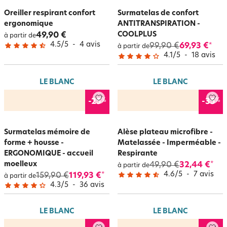
Oreiller respirant confort
Surmatelas de confort
ergonomique
ANTITRANSPIRATION -
COOLPLUS
49,90 €
à partir de
4.5
/
5
-
4
avis
99,90 €
69,93 €
*
à partir de
4.1
/
5
-
18
avis
LE BLANC
LE BLANC
%
%
-25
-35
Surmatelas mémoire de
Alèse plateau microfibre -
forme + housse -
Matelassée - Imperméable -
ERGONOMIQUE - accueil
Respirante
moelleux
49,90 €
32,44 €
*
à partir de
4.6
/
5
-
7
avis
159,90 €
119,93 €
*
à partir de
4.3
/
5
-
36
avis
LE BLANC
LE BLANC