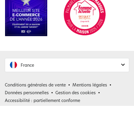
France
France
Conditions générales de vente
Mentions légales
Belgique
Données personnelles
Gestion des cookies
Accessibilité : partiellement conforme
*
: de telles offres ne peuvent être cumulées avec aucune autre remise.
Offres valables dans la limite des stocks disponibles.
(1) voir les conditions des offres