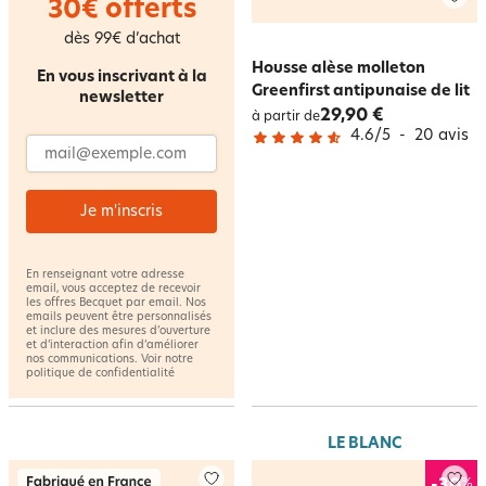
30€ offerts
dès 99€ d’achat
Housse alèse molleton
En vous inscrivant à la
Greenfirst antipunaise de lit
newsletter
29,90 €
à partir de
4.6
/
5
-
20
avis
Adresse email
Je m'inscris
En renseignant votre adresse
email, vous acceptez de recevoir
les offres Becquet par email. Nos
emails peuvent être personnalisés
et inclure des mesures d’ouverture
et d’interaction afin d’améliorer
nos communications. Voir notre
politique de confidentialité
LE BLANC
%