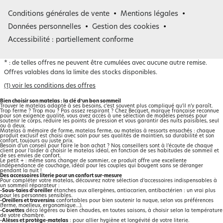
France
Conditions générales de vente
Mentions légales
Belgique
Données personnelles
Gestion des cookies
Accessibilité : partiellement conforme
*
: de telles offres ne peuvent être cumulées avec aucune autre remise.
Offres valables dans la limite des stocks disponibles.
(1) voir les conditions des offres
Bien choisir son matelas : la clé d’un bon sommeil
Trouver le matelas adapté à ses besoins, c’est souvent plus compliqué qu’il n’y paraît.
Trop ferme ? Trop mou ? Pas assez respirant ? Chez Becquet, marque française reconnue
pour son exigence qualité, vous avez accès à une sélection de modèles pensés pour
soutenir le corps, réduire les points de pression et vous garantir des nuits paisibles, seul
ou à deux.
Matelas à mémoire de forme, matelas ferme, ou matelas à ressorts ensachés : chaque
produit exclusif est choisi avec soin pour ses qualités de maintien, sa durabilité et son
confort, toujours au juste prix.
Besoin d’un conseil pour faire le bon achat ? Nos conseillers sont à l’écoute de chaque
client pour l’aider à choisir le matelas idéal, en fonction de ses habitudes de sommeil et
de ses envies de confort.
Le petit + : même sans changer de sommier, ce produit offre une excellente
indépendance de couchage, idéal pour les couples qui bougent sans se déranger
pendant la nuit !
Des accessoires literie pour un confort sur-mesure
Pour compléter votre matelas, découvrez notre sélection d’accessoires indispensables à
un sommeil réparateur :
-Sous-taies d’oreiller
étanches aux allergènes, antiacarien, antibactérien : un vrai plus
pour les personnes sensibles.
-
Oreillers et traversins
confortables pour bien soutenir la nuque, selon vos préférences
(ferme, moelleux, ergonomique…).
-
Couettes
déco légères ou bien chaudes, en toutes saisons, à choisir selon la température
de votre chambre.
-Alèses et protège-matelas
: pour allier hygiène et longévité de votre literie.