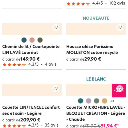
4.4
/
5
-
102
avis
NOUVEAUTÉ
Chemin de lit / Courtepointe
Housse alèse Purissimo
LIN LAVÉ Lauréat
MOLLETON coton recyclé
149,90 €
29,90 €
à partir de
à partir de
4.3
/
5
-
4
avis
LE BLANC
%
-35
+
3
Couette LIN/TENCEL confort
Couette MICROFIBRE LAVÉE -
sec et sain - Légère
BECQUET CRÉATION - Légère
- Chaude
209,90 €
à partir de
4.3
/
5
-
35
avis
79,90 €
51,94 €
*
à partir de