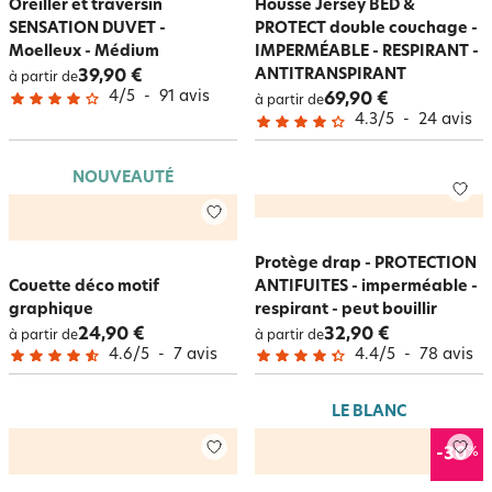
Oreiller et traversin
Housse Jersey BED &
SENSATION DUVET -
PROTECT double couchage -
Moelleux - Médium
IMPERMÉABLE - RESPIRANT -
ANTITRANSPIRANT
39,90 €
à partir de
4
/
5
-
91
avis
69,90 €
à partir de
4.3
/
5
-
24
avis
NOUVEAUTÉ
Protège drap - PROTECTION
Couette déco motif
ANTIFUITES - imperméable -
graphique
respirant - peut bouillir
24,90 €
32,90 €
à partir de
à partir de
4.6
/
5
-
7
avis
4.4
/
5
-
78
avis
LE BLANC
%
-30