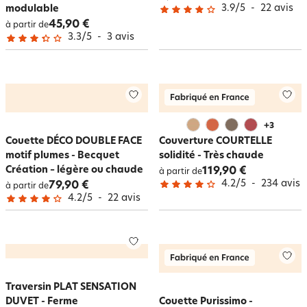
3.9
/
5
-
22
avis
modulable
45,90 €
à partir de
3.3
/
5
-
3
avis
+
3
Couette DÉCO DOUBLE FACE
Couverture COURTELLE
motif plumes - Becquet
solidité - Très chaude
Création – légère ou chaude
119,90 €
à partir de
4.2
/
5
-
234
avis
79,90 €
à partir de
4.2
/
5
-
22
avis
Traversin PLAT SENSATION
DUVET - Ferme
Couette Purissimo -