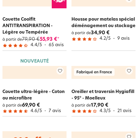
%
-30
Couette Coolfit
Housse pour matelas spécial
ANTITRANSPIRATION -
déménagement ou stockage
Légère ou Tempérée
34,90 €
à partir de
4.2
/
5
-
9
avis
79,90 €
55,93 €
*
à partir de
4.4
/
5
-
65
avis
NOUVEAUTÉ
Couette ultra-légère - Coton
Oreiller et traversin Hygiafill
ou microfibre
- 95° - Moelleux
69,90 €
17,90 €
à partir de
à partir de
4.6
/
5
-
7
avis
4.3
/
5
-
21
avis