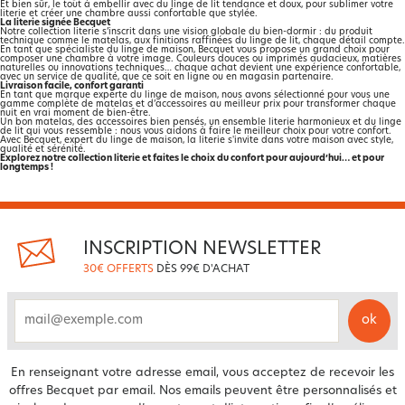
Et bien sûr, le tout à embellir avec du linge de lit tendance et doux, pour sublimer votre
literie et créer une chambre aussi confortable que stylée.
La literie signée Becquet
Notre collection literie s’inscrit dans une vision globale du bien-dormir : du produit
technique comme le matelas, aux finitions raffinées du linge de lit, chaque détail compte.
En tant que spécialiste du linge de maison, Becquet vous propose un grand choix pour
composer une chambre à votre image. Couleurs douces ou imprimés audacieux, matières
naturelles ou innovations techniques… chaque achat devient une expérience confortable,
avec un service de qualité, que ce soit en ligne ou en magasin partenaire.
Livraison facile, confort garanti
En tant que marque experte du linge de maison, nous avons sélectionné pour vous une
gamme complète de matelas et d’accessoires au meilleur prix pour transformer chaque
nuit en vrai moment de bien-être.
Un bon matelas, des accessoires bien pensés, un ensemble literie harmonieux et du linge
de lit qui vous ressemble : nous vous aidons à faire le meilleur choix pour votre confort.
Avec Becquet, expert du linge de maison, la literie s'invite dans votre maison avec style,
qualité et sérénité.
Explorez notre collection literie et faites le choix du confort pour aujourd’hui… et pour
longtemps !
INSCRIPTION NEWSLETTER
30€ OFFERTS
DÈS 99€ D'ACHAT
ok
email
En renseignant votre adresse email, vous acceptez de recevoir les
offres Becquet par email. Nos emails peuvent être personnalisés et