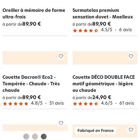
Oreiller à mémoire de forme
Surmatelas premium
ultra-frais
sensation duvet - Moelleux
89,90 €
89,90 €
à partir de
à partir de
4.5
/
5
-
6
avis
Couette Dacron® Eco2 -
Couette DÉCO DOUBLE FACE
Tempérée - Chaude - Très
motif géométrique - légère
chaude
ou chaude
89,90 €
24,90 €
à partir de
à partir de
4.8
/
5
-
51
avis
4.6
/
5
-
61
avis