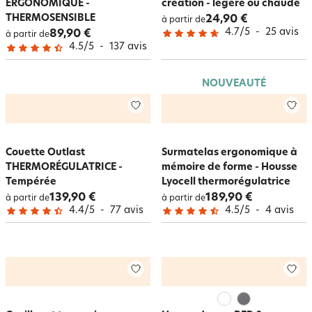
ERGONOMIQUE -
création - légère ou chaude
THERMOSENSIBLE
24,90 €
à partir de
4.7
/
5
-
25
avis
89,90 €
à partir de
4.5
/
5
-
137
avis
NOUVEAUTÉ
Couette Outlast
Surmatelas ergonomique à
THERMORÉGULATRICE -
mémoire de forme - Housse
Tempérée
Lyocell thermorégulatrice
139,90 €
189,90 €
à partir de
à partir de
4.4
/
5
-
77
avis
4.5
/
5
-
4
avis