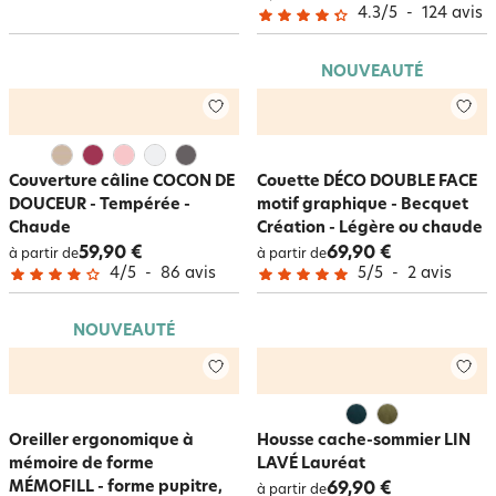
4.3
/
5
-
124
avis
NOUVEAUTÉ
Couverture câline COCON DE
Couette DÉCO DOUBLE FACE
DOUCEUR - Tempérée -
motif graphique - Becquet
Chaude
Création - Légère ou chaude
59,90 €
69,90 €
à partir de
à partir de
4
/
5
-
86
avis
5
/
5
-
2
avis
NOUVEAUTÉ
Oreiller ergonomique à
Housse cache-sommier LIN
mémoire de forme
LAVÉ Lauréat
MÉMOFILL - forme pupitre,
69,90 €
à partir de