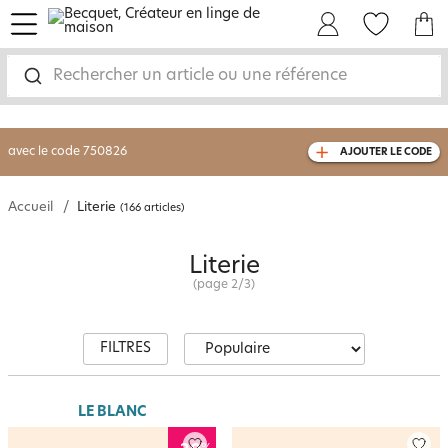
page 2 - Literie de qualité | Becquet
menu
Mon Compte
Mes Favoris
Mon panie
-30% sur votre commande
dès 2 articles
achetés
Rechercher un article ou une référence
livraison GRATUITE
dès 110€ d'achat
(1)
avec le code
750826
AJOUTER LE CODE
Accueil
Literie
(166 articles)
Literie
(page
2
/
3
)
FILTRES
LE BLANC