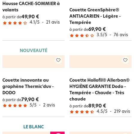
Housse CACHE-SOMMIER à
volants
Couette GreenSphère®
ANTIACARIEN - Légère -
49,90 €
à partir de
4.1
/
5
-
21
avis
Tempérée
69,90 €
à partir de
3.5
/
5
-
76
avis
NOUVEAUTÉ
Couette innovante au
Couette Hollofil® Allerban®
graphène Thermic'duv -
HYGIÈNE GARANTIE Dodo -
DODO
Tempérée - Chaude - Très
chaude
79,90 €
à partir de
5
/
5
-
2
avis
89,90 €
à partir de
4.5
/
5
-
219
avis
LE BLANC