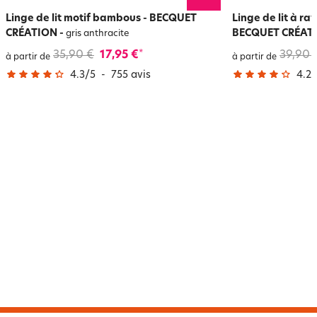
Linge de lit motif bambous - BECQUET
Linge de lit à ra
CRÉATION
-
BECQUET CRÉAT
gris anthracite
35,90 €
17,95 €
39,90 
*
à partir de
à partir de
4.3
/
5
-
755
avis
4.2
/