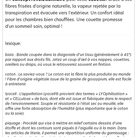
fibres frisées d'origine naturelle, la vapeur rejetée par la
transpiration est évacuée vers l'extérieur. Un confort idéal
pour les chambres bien chauffées. Une couette promesse
d'un sommeil sain, optimal !
lexique:
biais
:
Bande coupée dans la diagonale d’un tissu (généralement à 45°)
par rapport aux droits fils. Jetez un coup d’œil à vos nappes, couettes,
oreillers ou draps, où vous le retrouverez souvent en finition.
coton
:
Le saviez-vous ? Le coton est la fibre la plus produite au monde
! Fibre d'origine végétale issue de la graine de gossypium, elle est facile
à entretenir.
lyocell
:
L’appellation Lyocell® provient des termes « LYOphilisation »
et « CELLulose » de bois, dont elle est issue et fabriquée dans le respect
de l'environnement. Souple et résistante à l'état sec ou mouillé, elle
offre une forte absorption de l'humidité (plus importante que le coton
ou la soie).
piquage
:
Procédé qui vise à mettre en relief certains dessins d'une
étoffe et dont les contours sont piqués à l'aiguille ou à la main. Dans
les articles de literie, il permet une répartition uniforme du garnissage :