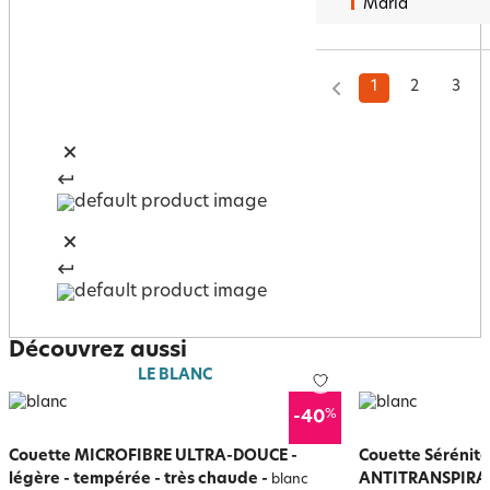
Maria
1
2
3
Découvrez aussi
LE BLANC
%
-40
Couette MICROFIBRE ULTRA-DOUCE -
Couette Sérénité
légère - tempérée - très chaude
-
ANTITRANSPIRA
blanc