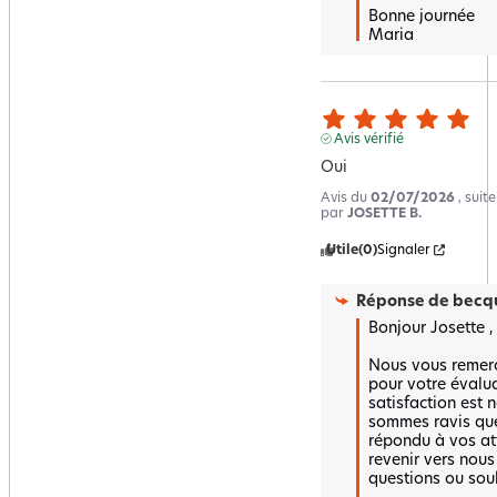
Bonne journée 

Maria
Avis vérifié
Oui
Avis du
02/07/2026
, suit
par
JOSETTE B.
Utile
(0)
Signaler
Réponse de
becqu
Bonjour Josette ,

Nous vous remerc
pour votre évalua
satisfaction est n
sommes ravis que 
répondu à vos att
revenir vers nous
questions ou souh