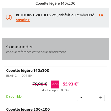
Couette légère 140x200
RETOURS GRATUITS
et Satisfait ou remboursé
En
savoir +
Commander
chaque référence est vendue séparément
Couette légère 140x200
BLANC
908119
79,90 €
55,93 €
*
%
-30
dont ecopart.
0,53 €
Disponible
-
+
Couette légère 200x200