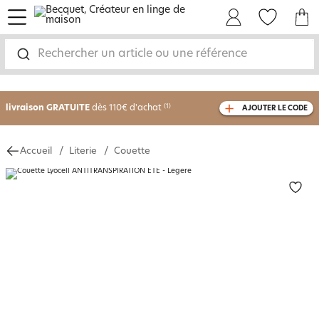
menu
Mon Compte
Mes Favoris
Mon panie
-30% sur votre commande
dès 2 articles
Rechercher un article ou une référence
achetés
livraison GRATUITE
dès 110€ d'achat
(1)
AJOUTER LE CODE
avec le code
750826
Accueil
Literie
Couette