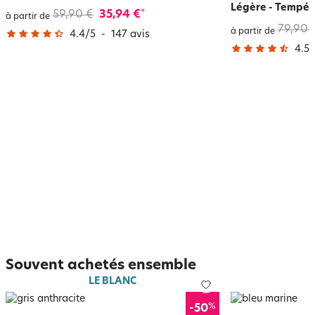
Légère - Tempér
59,90 €
35,94 €
*
à partir de
79,90 
à partir de
4.4
/
5
-
147
avis
4.5
/
Souvent achetés ensemble
LE BLANC
%
-50