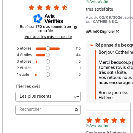
Avis vérifié
très satisfaite
Avis du
02/08/2026
, sui
par
CATHERINE C.
Basé sur
170
avis soumis à un
contrôle
Utile
(0)
Signaler
Voir tous les avis sur ce site
Réponse de
becqu
5
étoiles
115
Bonjour Catherine
4
étoiles
44
3
étoiles
5
Merci beaucoup p
sommes ravis d’a
2
étoiles
1
très satisfaite.  

1
étoile
5
Vos retours nous 
nous encouragent 
Trier les avis
Bonne journée.

Hélène
Avis vérifié