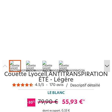
Couette Lyocell ANTITRANSPIRATION
ÉTÉ - Légère
4.5
/
5
-
170
avis
/
Descriptif détaillé
LE BLANC
79,90 €
55,93 €
*
%
-30
dont ecopart.
0,53 €