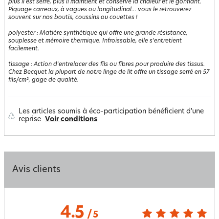
plus il est serré, plus il maintient et conserve la chaleur et le gonflant.
Piquage carreaux, à vagues ou longitudinal… vous le retrouverez
souvent sur nos boutis, coussins ou couettes !
polyester
:
Matière synthétique qui offre une grande résistance,
souplesse et mémoire thermique. Infroissable, elle s'entretient
facilement.
tissage
:
Action d'entrelacer des fils ou fibres pour produire des tissus.
Chez Becquet la plupart de notre linge de lit offre un tissage serré en 57
fils/cm², gage de qualité.
Les articles soumis à éco-participation bénéficient d'une
reprise
Voir conditions
Avis clients
4.5
/
5