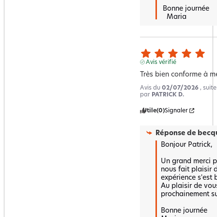
 Bonne journée 

   Maria
Avis vérifié
Très bien conforme à m
Avis du
02/07/2026
, suit
par
PATRICK D.
Utile
(0)
Signaler
Réponse de
becqu
Bonjour Patrick,

Un grand merci po
nous fait plaisir 
expérience s'est b
Au plaisir de vous
prochainement sur 
Bonne journée 
