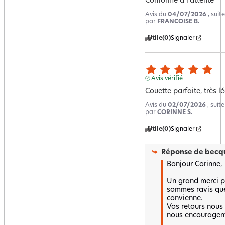
Conforme à l'attente
Avis du
04/07/2026
, sui
par
FRANCOISE B.
Utile
(0)
Signaler
Avis vérifié
Couette parfaite, très l
Avis du
02/07/2026
, suit
par
CORINNE S.
Utile
(0)
Signaler
Réponse de
becqu
Bonjour Corinne,  
Un grand merci po
sommes ravis que
convienne.  

Vos retours nous f
nous encouragent 