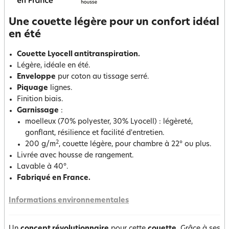
Une couette légère pour un confort idéal
en été
Couette Lyocell antitranspiration.
Légère, idéale en été.
Enveloppe
pur coton au tissage serré.
Piquage
lignes.
Finition biais.
Garnissage
:
moelleux (70% polyester, 30% Lyocell) : légèreté,
gonflant, résilience et facilité d'entretien.
2
200 g/m
, couette légère, pour chambre à 22° ou plus.
Livrée avec housse de rangement.
Lavable à 40°.
Fabriqué en France.
Informations environnementales
Un
concept révolutionnaire
pour cette
couette.
Grâce à ses