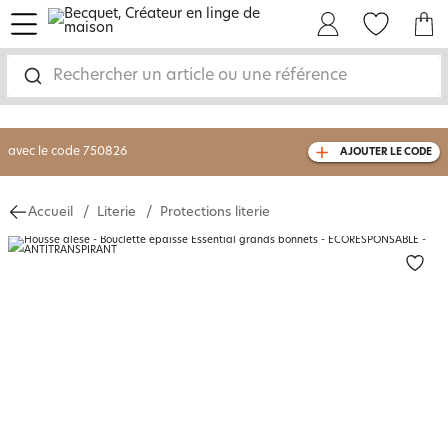
menu
Mon Compte
Mes Favoris
Mon panie
-30% sur votre commande
dès 2 articles
achetés
Rechercher un article ou une référence
livraison GRATUITE
dès 110€ d'achat
(1)
avec le code
750826
AJOUTER LE CODE
Accueil
Literie
Protections literie