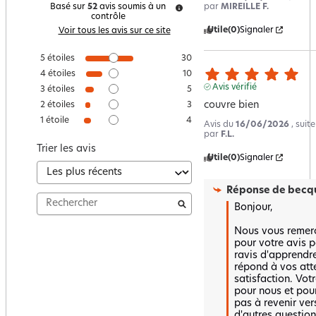
par
MIREILLE F.
Basé sur
52
avis soumis à un
contrôle
Utile
(0)
Signaler
Voir tous les avis sur ce site
5
étoiles
30
4
étoiles
10
Avis vérifié
3
étoiles
5
couvre bien
2
étoiles
3
1
étoile
4
Avis du
16/06/2026
, suit
par
F.L.
Trier les avis
Utile
(0)
Signaler
Réponse de
becqu
Bonjour,

Nous vous remerc
pour votre avis p
ravis d'apprendre
répond à vos atte
satisfaction. Votr
pour nous et pour 
pas à revenir ver
d'autres question