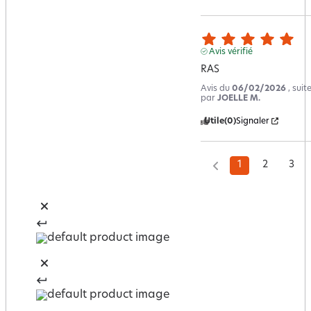
Avis vérifié
RAS
Avis du
06/02/2026
, sui
par
JOELLE M.
Utile
(0)
Signaler
1
2
3