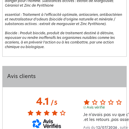
danger pour l'homme. Substances actives : extrait de Margousier,
Géraniol et Zinc de Pyrithione
essential
:
Traitement à l’efficacité optimale, antiacarien, antibactérien
et neutralisateur d’odeurs (biocide d’origine naturelle et minérale /
substances actives : extrait de margousier et Zinc Pyrithione).
Biocide
:
Produit biocide, produit de traitement destiné à détruire,
repousser ou rendre inoffensifs les organismes nuisibles comme les
acariens, à en prévenir l’action ou à les combattre, par une action
chimique ou biologique.
Avis clients
4.1
/
5
Avis vérifié
Je n'avais pas vu que c'é
.et les retours ,pas asse
Avis du
12/07/2026
, suit