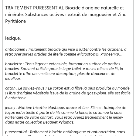
TRAITEMENT PURESSENTIAL Biocide d'origine naturelle et
minérale. Substances actives : extrait de margousier et Zinc
Pyrithione
lexique:
antiacarien
:
Traitement biocide qui vise à lutter contre les acariens, à
retrouver sur les articles de literie comme Microstop®, Proneem®...
bouclette
:
Tissu léger et extensible, formant en surface de petites
boucles. Souvent utilisée pour le linge toilette ou les alèses de lit, la
bouclette offre une meilleure absorption, plus de douceur et de
moelleux.
coton
:
Le saviez-vous ? Le coton est la fibre la plus produite au monde
! Fibre d'origine végétale issue de la graine de gossypium, elle est facile
à entretenir.
jersey
:
Matière tricotée élastique, douce et fine. Elle est fabriquée de
façon industrielle à partir de fils comme la laine, le coton ou la soie.
Partenaire de votre confort, vous retrouverez fréquemment le jersey
dans notre collection Becquet Pyjamas.
puressential
:
Traitement biocide antifongique et antibactérien, sans