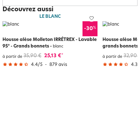
Découvrez aussi
LE BLANC
%
-30
Housse alèse Molleton IRRÉTREX - Lavable
Housse alèse M
95° - Grands bonnets
-
grands bonnets
blanc
35,90 €
25,13 €
32,90 
*
à partir de
à partir de
4.4
/
5
-
879
avis
4.3
/