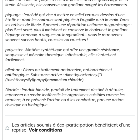
hollofil®
:
Fibre de polyester creuse utilisée dans le garnissage de la
literie. Résiliente, elle conserve son gonflant malgré les écrasements.
piquage
:
Procédé qui vise à mettre en relief certains dessins d'une
étoffe et dont les contours sont piqués à l'aiguille ou à la main. Dans
les articles de literie, il permet une répartition uniforme du garnissage :
plus il est serré, plus il maintient et conserve la chaleur et le gonflant.
Piquage carreaux, à vagues ou longitudinal… vous le retrouverez
souvent sur nos boutis, coussins ou couettes !
polyester
:
Matière synthétique qui offre une grande résistance,
souplesse et mémoire thermique. Infroissable, elle s'entretient
facilement.
allerban
:
Fibres au traitement antiacarien, antibactérien et
antifongique. Substance active : dimethyloctadecyl[3-
(triméthoxysilyl)propyl]ammonium chloride)
Biocide
:
Produit biocide, produit de traitement destiné à détruire,
repousser ou rendre inoffensifs les organismes nuisibles comme les
acariens, à en prévenir l’action ou à les combattre, par une action
chimique ou biologique.
Les articles soumis à éco-participation bénéficient d'une
reprise
Voir conditions