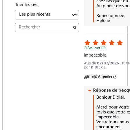
chez Becquet ait é
Trier les avis
Au plaisir de vous
Bonne journée.

Hélène
Avis vérifié
impeccable
Avis du
02/07/2026
, suit
par
DIDIER L.
Utile
(0)
Signaler
Réponse de
becqu
Bonjour Didier,

Merci pour votre
ravis que votre ex
impeccable.  

Vos retours nous f
encouragent.  
