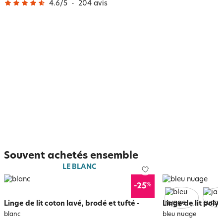
4.6
/
5
-
204
avis
Souvent achetés ensemble
LE BLANC
%
-25
Linge de lit coton lavé, brodé et tufté
-
Linge de lit poly
blanc
bleu nuage