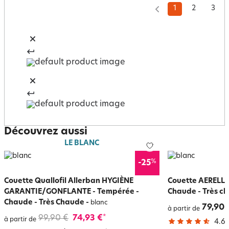
1
2
3
Découvrez aussi
LE BLANC
%
-25
Couette Quallofil Allerban HYGIÈNE
Couette AERELLE 
GARANTIE/GONFLANTE - Tempérée -
Chaude - Très c
Chaude - Très Chaude
-
blanc
79,90 
à partir de
99,90 €
74,93 €
*
à partir de
4.6
/