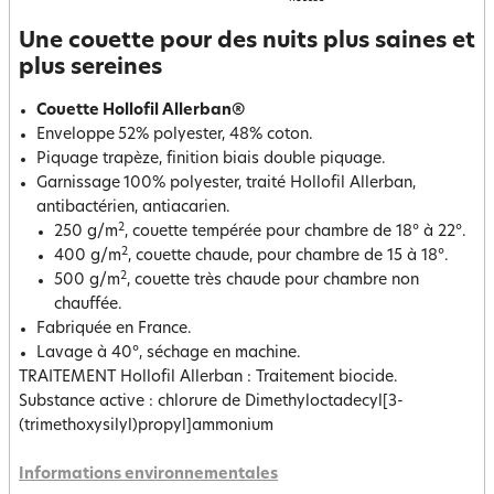
Une couette pour des nuits plus saines et
plus sereines
Couette Hollofil Allerban®
Enveloppe
52% polyester, 48% coton.
Piquage trapèze, finition biais double piquage.
Garnissage
100% polyester, traité Hollofil Allerban,
antibactérien, antiacarien.
2
250 g/m
, couette tempérée pour chambre de 18° à 22°.
2
400 g/m
, couette chaude, pour chambre de 15 à 18°.
2
500 g/m
, couette très chaude pour chambre non
chauffée.
Fabriquée en France.
Lavage à 40°, séchage en machine.
TRAITEMENT Hollofil Allerban : Traitement biocide.
Substance active : chlorure de Dimethyloctadecyl[3-
(trimethoxysilyl)propyl]ammonium
Informations environnementales