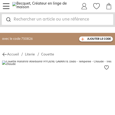
menu
Mon Compte
Mes Favoris
Mon panie
-30% sur votre commande
dès 2 articles
achetés
Rechercher un article ou une référence
livraison GRATUITE
dès 110€ d'achat
(1)
avec le code
750826
AJOUTER LE CODE
Accueil
Literie
Couette