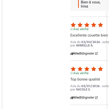
Bien à vous, 

Irina
Avis vérifié
Excellente couette bien
Avis du
02/03/2026
, sui
par
MIREILLE A.
Utile
(0)
Signaler
Avis vérifié
Top bonne qualité
Avis du
05/01/2026
, suit
par
NICOLE S.
Utile
(0)
Signaler