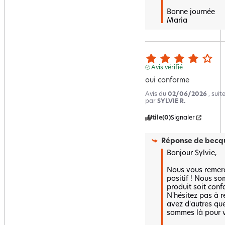
Bonne journée 

Maria
Avis vérifié
oui conforme
Avis du
02/06/2026
, sui
par
SYLVIE R.
Utile
(0)
Signaler
Réponse de
becqu
Bonjour Sylvie,

Nous vous remerci
positif ! Nous so
produit soit conf
N'hésitez pas à r
avez d'autres que
sommes là pour vo