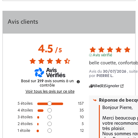
Avis clients
4.5
/
5
Avis vérifié
belle couette, conforta
Avis du
30/07/2026
, suit
par
PIERRE L.
Basé sur
219
avis soumis à un
contrôle
Utile
(0)
Signaler
Voir tous les avis sur ce site
Réponse de
becqu
5
étoiles
157
Bonjour Pierre,

4
étoiles
35
3
étoiles
10
Merci beaucoup po
votre recommandat
2
étoiles
5
très plaisir.  

1
étoile
12
Nous sommes ravi