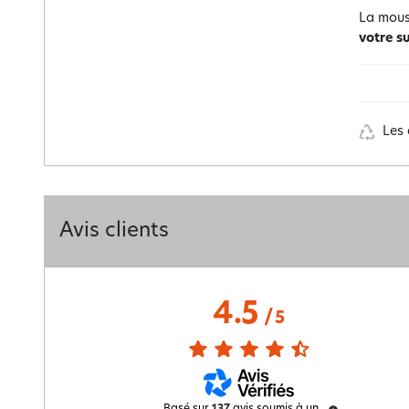
La mouss
votre s
Les 
Avis clients
4.5
/
5
Basé sur
137
avis soumis à un