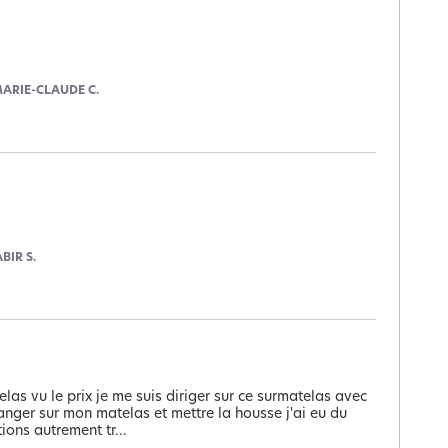
ARIE-CLAUDE C.
ABIR S.
as vu le prix je me suis diriger sur ce surmatelas avec 
anger sur mon matelas et mettre la housse j'ai eu du 
ions autrement tr
...