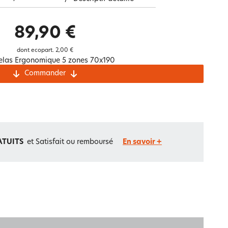
Notre marque Lauréat
89,90 €
dont ecopart.
2,00 €
rs et
elas Ergonomique 5 zones 70x190
ment
La gaze de coton
Commander
ATUITS
et Satisfait ou remboursé
En savoir +