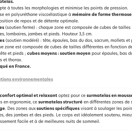
atelas.
pte à toutes les morphologies et minimise les points de pression.
e en polyuréthane viscoélastique à
mémoire de forme thermose
osition de repos et de détente optimale.
es
(soutien ferme) : chaque zone est composée de cubes de tailles di
es, lombaires, jambes et pieds. Hauteur 3,5 cm.
es
(soutien modéré) : tête, épaules, bas du dos, sacrum, mollets et
e zone est composée de cubes de tailles différentes en fonction d
tête et pieds ;
cubes moyens : soutien moyen
pour épaules, bas du
s et thorax.
qué en France.
tions environnementales
confort optimal et relaxant
optez pour ce
surmatelas en mouss
s en ergonomie, ce
surmatelas structuré
en différentes zones de 
ge
. Des zones aux
soutiens spécifiques
visant à soulager les poin
s, des jambes et des pieds. Le corps est idéalement soutenu, mieux 
sement facile et à de meilleures nuits de sommeil.