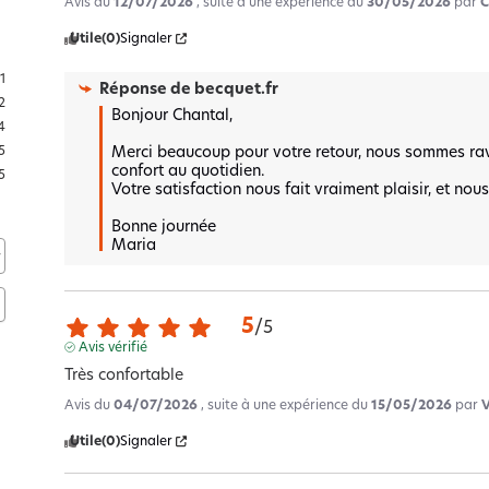
Avis du
12/07/2026
, suite à une expérience du
30/05/2026
par
C
Utile
(0)
Signaler
1
Réponse de
becquet.fr
2
Bonjour Chantal,

4
Merci beaucoup pour votre retour, nous sommes ravi
5
confort au quotidien.  

5
Votre satisfaction nous fait vraiment plaisir, et nou
Bonne journée 

Maria
5
/
5
Avis vérifié
Très confortable
Avis du
04/07/2026
, suite à une expérience du
15/05/2026
par
Utile
(0)
Signaler