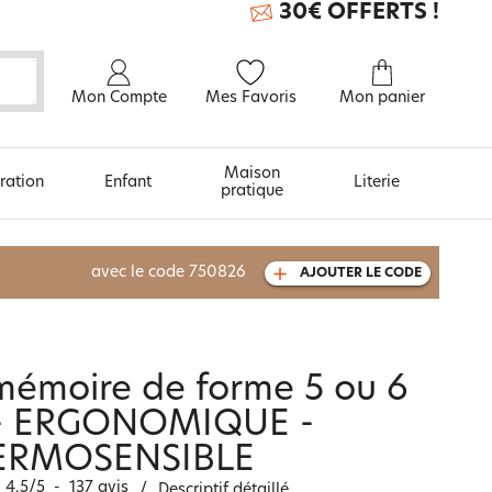
30€ OFFERTS !
Mon Compte
Mes Favoris
Mon panier
Maison
ration
Enfant
Literie
pratique
À découvrir aussi
avec le code
750826
AJOUTER LE CODE
Carte cadeau
mémoire de forme 5 ou 6
 - ERGONOMIQUE -
ERMOSENSIBLE
4.5
/
5
-
137
avis
/
Descriptif détaillé