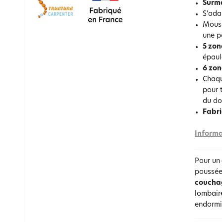
Surm
S’ada
Mouss
une p
5 zon
épaul
6 zon
Chaqu
pour 
du do
Fabri
Informa
Pour un
poussée
coucha
lombaire
endormis