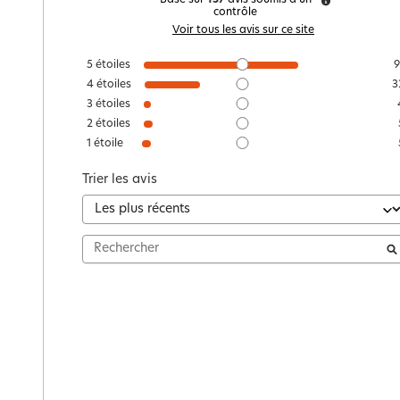
contrôle
Voir tous les avis sur ce site
5
étoiles
9
4
étoiles
3
3
étoiles
2
étoiles
1
étoile
Trier les avis