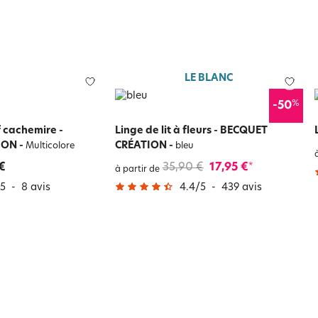
LE BLANC
%
-50
f cachemire -
Linge de lit à fleurs - BECQUET
ION
-
CRÉATION
-
Multicolore
bleu
€
35,90 €
17,95 €
*
à partir de
5
-
8
avis
4.4
/
5
-
439
avis