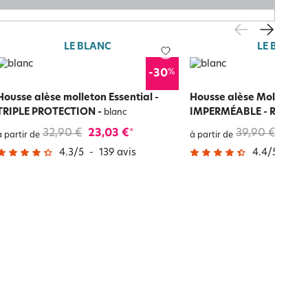
LE BLANC
LE BLANC
%
-30
Housse alèse molleton Essential -
Housse alèse Molleton
TRIPLE PROTECTION
-
IMPERMÉABLE - RESPIR
blanc
32,90 €
23,03 €
39,90 €
23,9
*
à partir de
à partir de
4.3
/
5
-
139
avis
4.4
/
5
-
62