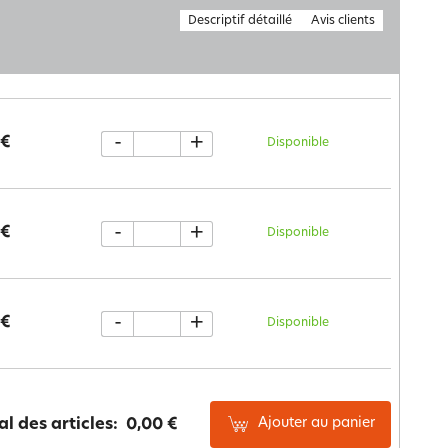
Descriptif détaillé
Avis clients
-
+
 €
Disponible
-
+
 €
Disponible
-
+
 €
Disponible
Ajouter au panier
al des articles:
0,00 €