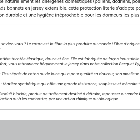
se naturellement les allergènes domestiques (pollens, acariens, po
ds bonnets en jersey extensible, cette protection literie s'adapte 
on durable et une hygiène irréprochable pour les dormeurs les plus
 saviez-vous ? Le coton est la fibre la plus produite au monde ! Fibre d'origine
.
tière tricotée élastique, douce et fine. Elle est fabriquée de façon industrielle 
fort, vous retrouverez fréquemment le jersey dans notre collection Becquet P
:
Tissu épais de coton ou de laine qui a pour qualité sa douceur, son moelleux 
:
Matière synthétique qui offre une grande résistance, souplesse et mémoire the
Produit biocide, produit de traitement destiné à détruire, repousser ou rendre 
l’action ou à les combattre, par une action chimique ou biologique.