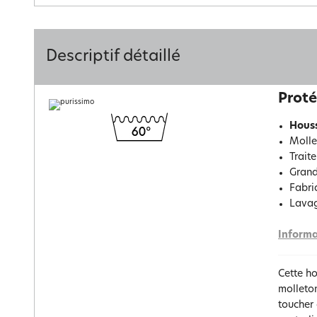
Descriptif détaillé
Proté
Houss
Molle
Trait
Grand
Fabri
Lavag
Informa
Cette ho
molleton
toucher 