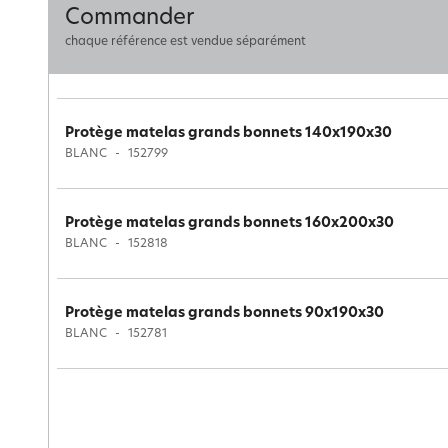
Commander
chaque référence est vendue séparément
Protège matelas grands bonnets 140x190x30
BLANC
152799
Protège matelas grands bonnets 160x200x30
BLANC
152818
Protège matelas grands bonnets 90x190x30
BLANC
152781