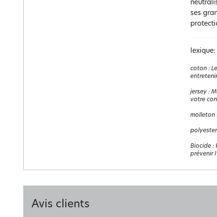
neutrali
ses gran
protecti
lexique:
coton
:
Le
entretenir
jersey
:
Ma
votre con
molleton
polyester
Biocide
:
prévenir 
Avis clients