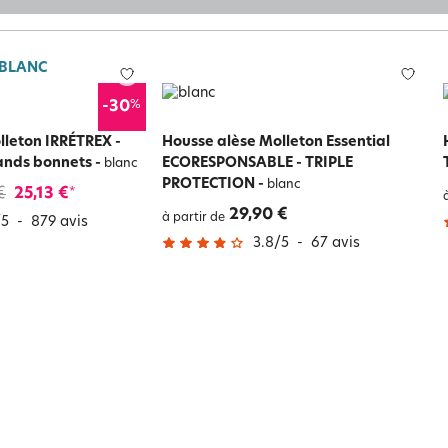
 BLANC
%
-30
lleton IRRÉTREX -
Housse alèse Molleton Essential
rands bonnets
-
ECORESPONSABLE - TRIPLE
blanc
PROTECTION
-
blanc
€
25,13 €
*
29,90 €
à partir de
/
5
-
879
avis
3.8
/
5
-
67
avis