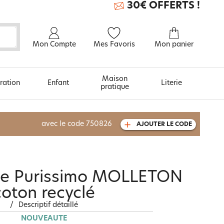
30€ OFFERTS !
Mon Compte
Mes Favoris
Mon panier
Maison
ration
Enfant
Literie
pratique
À découvrir aussi
avec le code
750826
AJOUTER LE CODE
Carte cadeau
se Purissimo MOLLETON
coton recyclé
/
Descriptif détaillé
NOUVEAUTÉ