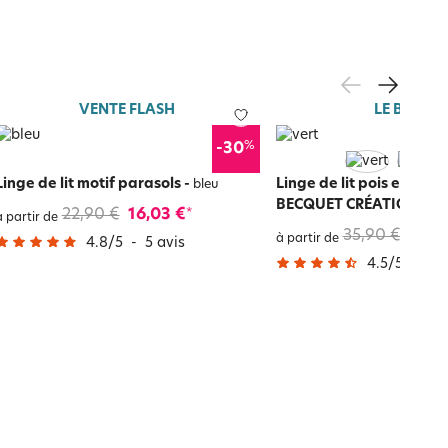
VENTE FLASH
LE BLANC
%
-30
Linge de lit motif parasols
-
Linge de lit pois et rayur
bleu
BECQUET CRÉATION
-
ver
22,90 €
16,03 €
*
à partir de
35,90 €
17,95
à partir de
4.8
/
5
-
5
avis
4.5
/
5
-
1 0