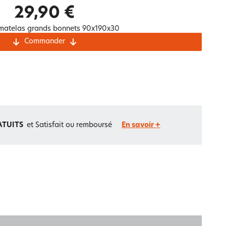
Notre marque Lauréat
29,90 €
matelas grands bonnets 90x190x30
Commander
rs et
ment
La gaze de coton
ATUITS
et Satisfait ou remboursé
En savoir +