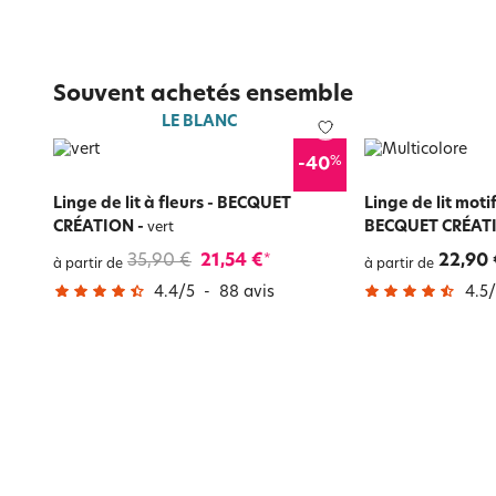
Souvent achetés ensemble
LE BLANC
%
-40
Linge de lit à fleurs - BECQUET
Linge de lit moti
CRÉATION
-
BECQUET CRÉAT
vert
35,90 €
21,54 €
22,90 
*
à partir de
à partir de
4.4
/
5
-
88
avis
4.5
/