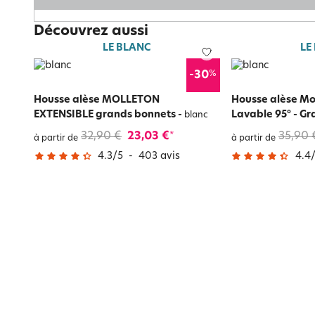
Découvrez aussi
LE BLANC
LE
%
-30
Housse alèse MOLLETON
Housse alèse Mo
EXTENSIBLE grands bonnets
-
Lavable 95° - G
blanc
32,90 €
23,03 €
35,90 
*
à partir de
à partir de
4.3
/
5
-
403
avis
4.4