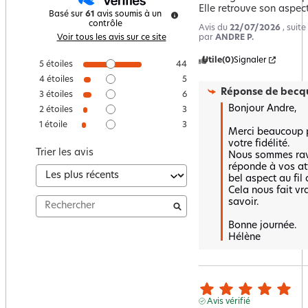
Elle retrouve son aspec
Basé sur
61
avis soumis à un
contrôle
Avis du
22/07/2026
, suit
par
ANDRE P.
Voir tous les avis sur ce site
Utile
(0)
Signaler
5
étoiles
44
4
étoiles
5
Réponse de
becqu
3
étoiles
6
Bonjour Andre,

2
étoiles
3
1
étoile
3
Merci beaucoup po
votre fidélité.  

Trier les avis
Nous sommes ravi
réponde à vos att
bel aspect au fil 
Cela nous fait vra
savoir.

Bonne journée.

Hélène
Avis vérifié