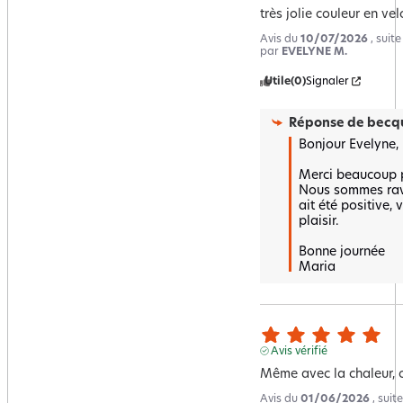
très jolie couleur en v
Avis du
10/07/2026
, suit
par
EVELYNE M.
Utile
(0)
Signaler
Réponse de
becqu
Bonjour Evelyne,

Merci beaucoup po
Nous sommes ravi
ait été positive, 
plaisir. 

Bonne journée 

Maria
Avis vérifié
Même avec la chaleur, 
Avis du
01/06/2026
, sui