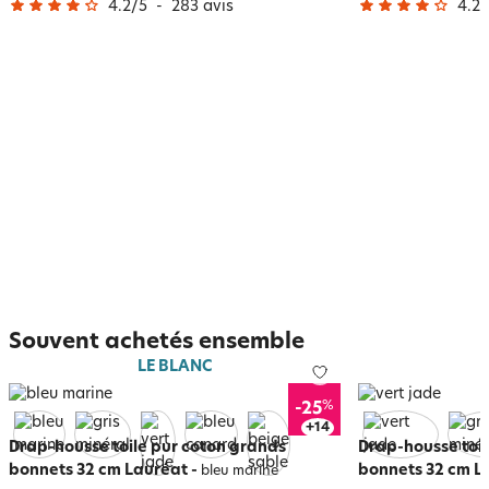
4.2
/
5
-
283
avis
4.2
/
Souvent achetés ensemble
LE BLANC
%
-25
+
18
Drap-housse toile pur coton grands
Drap-housse toil
bonnets 32 cm Lauréat
-
bonnets 32 cm L
bleu marine