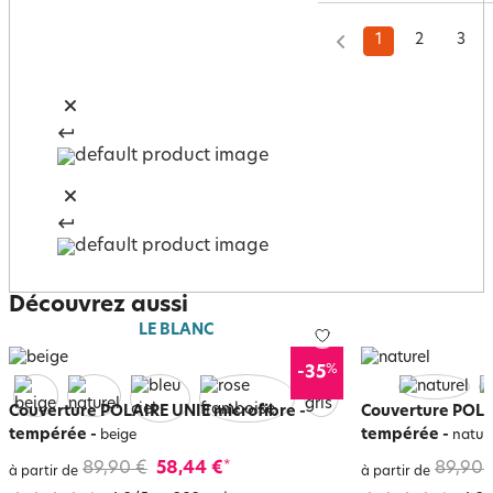
1
2
3
Découvrez aussi
LE BLANC
%
-35
Couverture POLAIRE UNIE microfibre -
Couverture POLAI
tempérée
-
tempérée
-
beige
natur
89,90 €
58,44 €
89,90 
*
à partir de
à partir de