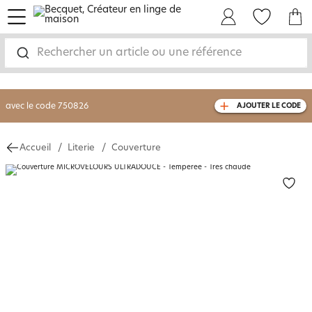
menu
Mon Compte
Mes Favoris
Mon panie
-30% sur votre commande
dès 2 articles
achetés
Rechercher un article ou une référence
livraison GRATUITE
dès 110€ d'achat
(1)
avec le code
750826
AJOUTER LE CODE
Accueil
Literie
Couverture