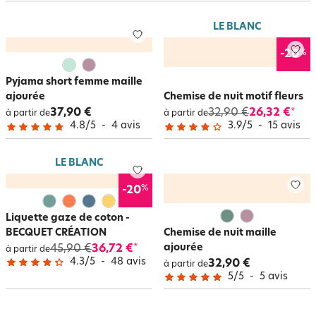
en version maxi t-shirt. À chacun ses goûts ! Au petit matin, couvrez-vous
d’un peignoir kimono en coton et ses jolis imprimés, en satin pour le
LE BLANC
raffinement ou en lin pour sa légèreté.
Le peignoir robe de chambre
traditionnel ne manquera pas de vous envelopper d’une chaleur douce et
%
-20
réconfortante. Et pour les longs dimanches cocooning, c’est la veste
d’intérieur ultra douce, en polaire, toucher peluche qui séduit les femmes.
Pyjama short femme maille
ajourée
Chemise de nuit motif fleurs
37,90 €
32,90 €
26,32 €
*
à partir de
à partir de
4.8
/
5
-
4
avis
3.9
/
5
-
15
avis
LE BLANC
%
-20
Liquette gaze de coton -
BECQUET CRÉATION
Chemise de nuit maille
ajourée
45,90 €
36,72 €
*
à partir de
4.3
/
5
-
48
avis
32,90 €
à partir de
5
/
5
-
5
avis