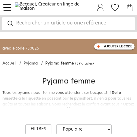
menu
Mon Compte
Mes Favoris
Mon panie
-30% sur votre commande
dès 2 articles
achetés
Rechercher un article ou une référence
livraison GRATUITE
dès 110€ d'achat
(1)
avec le code
750826
AJOUTER LE CODE
Accueil
Pyjama
Pyjama femme
(89 articles)
Pyjama femme
Tous les pyjamas pour femme vous attendent sur becquet.fr !
De la
nuisette à la liquette
en passant par
le pyjashort
, il y en a pour tous les
goûts et toutes les saisons. Vous recherchez le confort avant tout ? Optez
pour un
pyjama 2 pièces
: pantalon et haut à manches longues ou à
manches courtes selon la saison, en coton ou, pour les plus frileuses, en
molleton. Vous recherchez
un vêtement de nuit élégant
? Pourquoi ne pas
partir pour une
nuisette satinée
, délicate, légère et aux belles finitions ?
FILTRES
La chemise de nuit a aussi toujours ses adeptes : avec une boutonnière ou