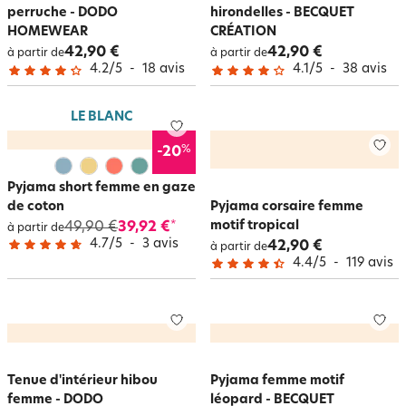
perruche - DODO
hirondelles - BECQUET
HOMEWEAR
CRÉATION
42,90 €
42,90 €
à partir de
à partir de
4.2
/
5
-
18
avis
4.1
/
5
-
38
avis
LE BLANC
%
-20
Pyjama short femme en gaze
de coton
Pyjama corsaire femme
motif tropical
49,90 €
39,92 €
*
à partir de
4.7
/
5
-
3
avis
42,90 €
à partir de
4.4
/
5
-
119
avis
Tenue d'intérieur hibou
Pyjama femme motif
femme - DODO
léopard - BECQUET