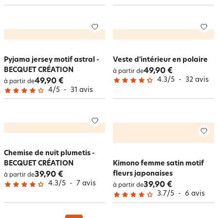
Pyjama jersey motif astral -
Veste d'intérieur en polaire
BECQUET CRÉATION
49,90 €
à partir de
4.3
/
5
-
32
avis
49,90 €
à partir de
4
/
5
-
31
avis
Chemise de nuit plumetis -
BECQUET CRÉATION
Kimono femme satin motif
fleurs japonaises
39,90 €
à partir de
4.3
/
5
-
7
avis
39,90 €
à partir de
3.7
/
5
-
6
avis