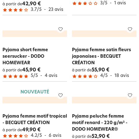
3
/
5
-
1
avis
42,90 €
à partir de
3.7
/
5
-
23
avis
Pyjama short femme
Pyjama femme satin fleurs
seersucker - DODO
japonaises - BECQUET
HOMEWEAR
CRÉATION
45,90 €
55,90 €
à partir de
à partir de
5
/
5
-
4
avis
4
/
5
-
18
avis
NOUVEAUTÉ
Pyjama femme motif tropical
Pyjama peluche femme
- BECQUET CRÉATION
motif renard - 220 g/m² -
DODO HOMEWEAR®
49,90 €
à partir de
4.2
/
5
-
6
avis
52,90 €
à partir de