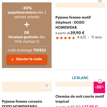
-30%
supplémentaires
dès 2
articles achetés
Pyjama femme motif
éléphant - DODO
HOMEWEAR.
0€
39,90 €
à partir de
livraison gratuite
dès
4.6
/
5
-
11
avis
110€ d'achat (1)
code avantage
750826
Ajouter le code
LE BLANC
%
-50
Chemise de nuit courte motif
Pyjama femme corsaire
tropical
DODO HOMEWEAR®
*