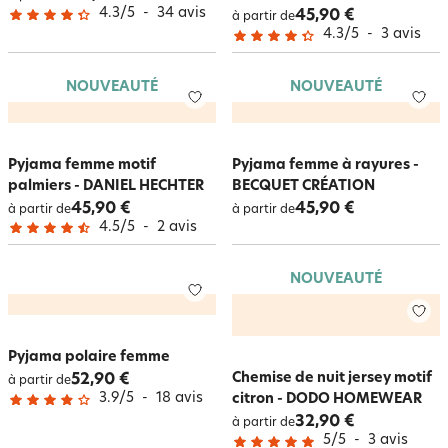
4.3
/
5
-
34
avis
45,90 €
à partir de
4.3
/
5
-
3
avis
NOUVEAUTÉ
NOUVEAUTÉ
Pyjama femme motif
Pyjama femme à rayures -
palmiers - DANIEL HECHTER
BECQUET CRÉATION
45,90 €
45,90 €
à partir de
à partir de
4.5
/
5
-
2
avis
NOUVEAUTÉ
Pyjama polaire femme
Chemise de nuit jersey motif
52,90 €
à partir de
3.9
/
5
-
18
avis
citron - DODO HOMEWEAR
32,90 €
à partir de
5
/
5
-
3
avis