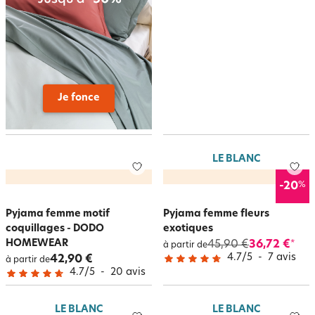
Je fonce
LE BLANC
%
-20
Pyjama femme motif
Pyjama femme fleurs
coquillages - DODO
exotiques
HOMEWEAR
45,90 €
36,72 €
*
à partir de
4.7
/
5
-
7
avis
42,90 €
à partir de
4.7
/
5
-
20
avis
LE BLANC
LE BLANC