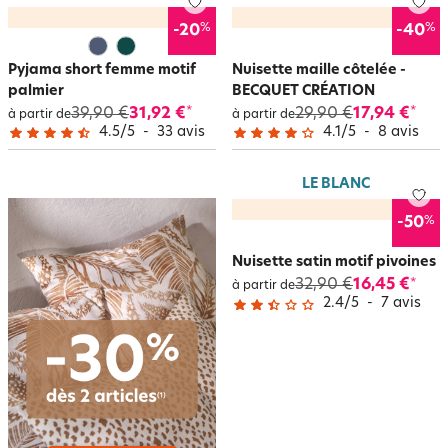
%
%
-20
-40
Pyjama short femme motif
Nuisette maille côtelée -
palmier
BECQUET CRÉATION
39,90 €
31,92 €
29,90 €
17,94 €
*
*
à partir de
à partir de
4.5
/
5
-
33
avis
4.1
/
5
-
8
avis
LE BLANC
%
-50
Nuisette satin motif pivoines
32,90 €
16,45 €
*
à partir de
2.4
/
5
-
7
avis