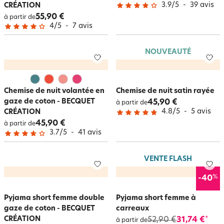
3.9
/
5
-
39
avis
CRÉATION
55,90 €
à partir de
4
/
5
-
7
avis
NOUVEAUTÉ
Chemise de nuit volantée en
Chemise de nuit satin rayée
gaze de coton - BECQUET
45,90 €
à partir de
4.8
/
5
-
5
avis
CRÉATION
45,90 €
à partir de
3.7
/
5
-
41
avis
VENTE FLASH
%
-40
Pyjama short femme double
Pyjama short femme à
gaze de coton - BECQUET
carreaux
CRÉATION
52,90 €
31,74 €
*
à partir de