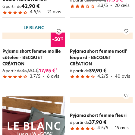
35,90 €
17,95 €
à partir de
3.3
/
5
-
20
avis
42,90 €
à partir de
4.5
/
5
-
21
avis
LE BLANC
%
-50
Pyjama short femme maille
Pyjama short femme motif
côtelée - BECQUET
léopard - BECQUET
CRÉATION
CRÉATION
35,90 €
17,95 €
39,90 €
*
à partir de
à partir de
3.7
/
5
-
6
avis
4.2
/
5
-
40
avis
Pyjama short femme fleuri
37,90 €
à partir de
4.5
/
5
-
15
avis