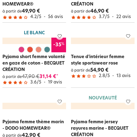
HOMEWEAR®
CRÉATION
49,90 €
46,90 €
à partir de
à partir de
4.2
/
5
-
56
avis
3.7
/
5
-
22
avis
LE BLANC
%
-35
Pyjama short femme volanté
Tenue d'intérieur femme
en gaze de coton - BECQUET
style sportswear rose
CRÉATION
54,90 €
à partir de
2.8
/
5
-
13
avis
47,90 €
31,14 €
*
à partir de
3.6
/
5
-
19
avis
NOUVEAUTÉ
Pyjama femme thème marin
Pyjama femme jersey
- DODO HOMEWEAR®
rayures marine - BECQUET
CRÉATION
42,90 €
à partir de