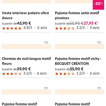
%
-50
Veste intérieur polaire ultra
Pyjama femme satin motif
douce
pivoines
45,90 €
55,90 €
27,95 €
*
à partir de
à partir de
4.8
/
5
-
6
avis
3.2
/
5
-
5
avis
Chemise de nuit longue motif
Pyjama femme motif vichy -
fleurs
BECQUET CRÉATION
39,90 €
55,90 €
à partir de
à partir de
3.2
/
5
-
6
avis
3.2
/
5
-
6
avis
Pyjama femme motif
Pyjama femme motif