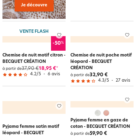
Je découvre
VENTE FLASH
%
-50
Chemise de nuit motif citron -
Chemise de nuit poche motif
BECQUET CRÉATION
léopard - BECQUET
CRÉATION
37,90 €
18,95 €
*
à partir de
4.2
/
5
-
6
avis
32,90 €
à partir de
4.3
/
5
-
27
avis
Pyjama femme en gaze de
Pyjama femme satin motif
coton - BECQUET CRÉATION
léopard - BECQUET
59,90 €
à partir de