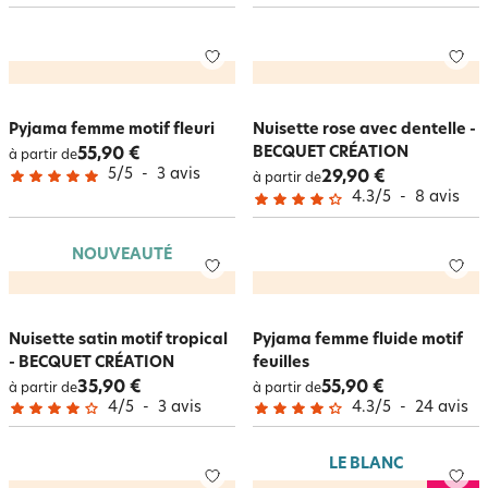
Pyjama femme motif fleuri
Nuisette rose avec dentelle -
BECQUET CRÉATION
55,90 €
à partir de
5
/
5
-
3
avis
29,90 €
à partir de
4.3
/
5
-
8
avis
NOUVEAUTÉ
Nuisette satin motif tropical
Pyjama femme fluide motif
- BECQUET CRÉATION
feuilles
35,90 €
55,90 €
à partir de
à partir de
4
/
5
-
3
avis
4.3
/
5
-
24
avis
LE BLANC