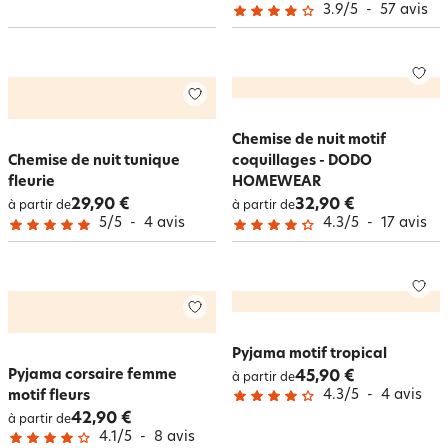
3.9
/
5
-
57
avis
Chemise de nuit motif
Chemise de nuit tunique
coquillages - DODO
fleurie
HOMEWEAR
29,90 €
32,90 €
à partir de
à partir de
5
/
5
-
4
avis
4.3
/
5
-
17
avis
Pyjama motif tropical
Pyjama corsaire femme
45,90 €
à partir de
4.3
/
5
-
4
avis
motif fleurs
42,90 €
à partir de
4.1
/
5
-
8
avis