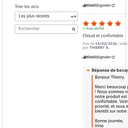
Utile
(0)
Signaler
Trier les avis
Avis vérifié
Chaud et confortable
Avis du
14/03/2026
, suit
par
THIERRY A.
Utile
(0)
Signaler
Réponse de
becqu
Bonjour Thierry,

Merci beaucoup po
! Nous sommes ra
notre produit est 
confortable. Votre
priorité, et nous 
bientôt sur notre s
Bonne journée,  

Irina