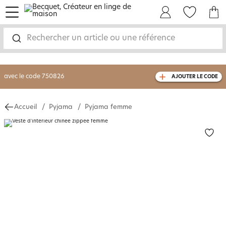
menu
Mon Compte
Mes Favoris
Mon panie
-30% sur votre commande
dès 2 articles
achetés
Rechercher un article ou une référence
livraison GRATUITE
dès 110€ d'achat
(1)
avec le code
750826
AJOUTER LE CODE
Accueil
Pyjama
Pyjama femme