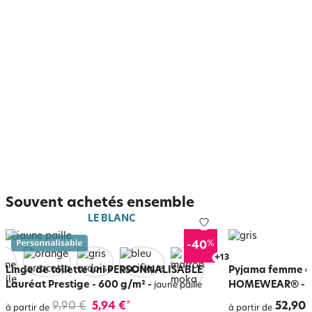
Souvent achetés ensemble
LE BLANC
%
-40
+
17
Linge de toilette uni PERSONNALISABLE
Pyjama femme à 
Lauréat Prestige - 600 g/m²
-
HOMEWEAR®
-
jaune paille
g
9,90 €
5,94 €
52,90 
*
à partir de
à partir de