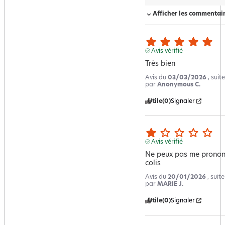
Afficher les commentai
Avis vérifié
Très bien
Avis du
03/03/2026
, sui
par
Anonymous C.
Utile
(0)
Signaler
Avis vérifié
Ne peux pas me prononcer
colis
Avis du
20/01/2026
, suit
par
MARIE J.
Utile
(0)
Signaler