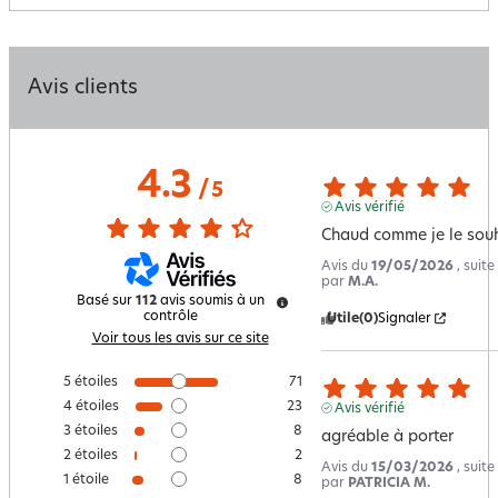
Avis clients
4.3
/
5
Avis vérifié
Chaud comme je le souha
Avis du
19/05/2026
, suit
par
M.A.
Basé sur
112
avis soumis à un
contrôle
Utile
(0)
Signaler
Voir tous les avis sur ce site
5
étoiles
71
4
étoiles
23
Avis vérifié
3
étoiles
8
agréable à porter
2
étoiles
2
Avis du
15/03/2026
, suit
1
étoile
8
par
PATRICIA M.