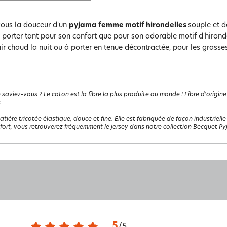
vous la douceur d'un
pyjama femme motif hirondelles
souple et 
à porter tant pour son confort que pour son adorable motif d'hiron
ir chaud la nuit ou à porter en tenue décontractée, pour les grasse
 saviez-vous ? Le coton est la fibre la plus produite au monde ! Fibre d'origine
.
tière tricotée élastique, douce et fine. Elle est fabriquée de façon industrielle 
fort, vous retrouverez fréquemment le jersey dans notre collection Becquet P
5
/
5