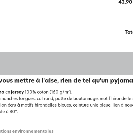
42,90
Tot
vous mettre à l'aise, rien de tel qu'un pyjama
2
ma
en
jersey
100% coton (160 g/m
).
t manches longues, col rond, patte de boutonnage, motif hirondelle s
on écru à motifs hirondelles bleues, ceinture unie bleue, lien à nou
le à 30°.
tions environnementales