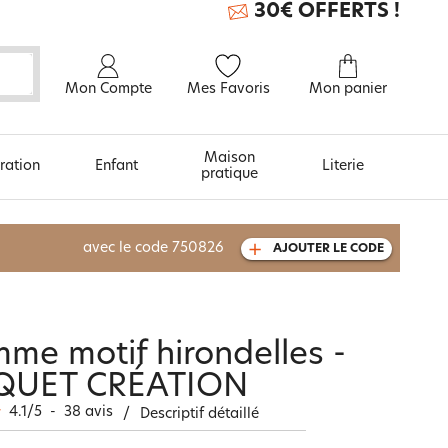
30€ OFFERTS !
Mon Compte
Mes Favoris
Mon panier
Maison
ration
Enfant
Literie
pratique
À découvrir aussi
avec le code
750826
AJOUTER LE CODE
Carte cadeau
me motif hirondelles -
QUET CRÉATION
4.1
/
5
-
38
avis
/
Descriptif détaillé