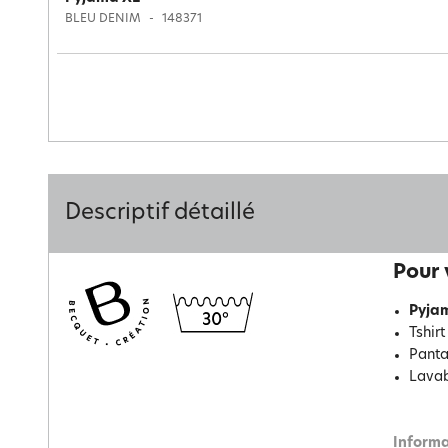
BLEU DENIM
148371
Descriptif détaillé
Pour 
Pyja
Tshir
Pantal
Lavab
Informa