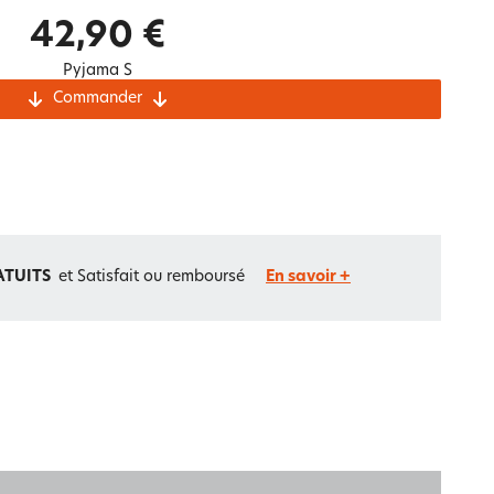
Notre marque Lauréat
42,90 €
Pyjama S
Commander
rs et
ment
La gaze de coton
ATUITS
et Satisfait ou remboursé
En savoir +