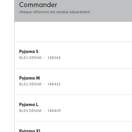
Commander
chaque référence est vendue séparément
Pyjama S
BLEU DENIM
148344
Pyjama M
BLEU DENIM
148432
Pyjama L
BLEU DENIM
148409
Pyjama XL