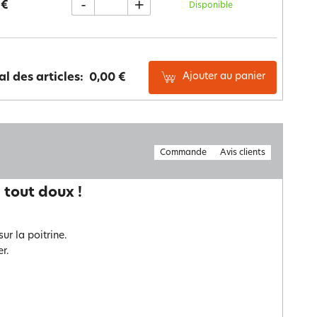
-
+
 €
Disponible
Ajouter au panier
al des articles:
0,00 €
Commande
Avis clients
 tout doux !
ur la poitrine.
er.