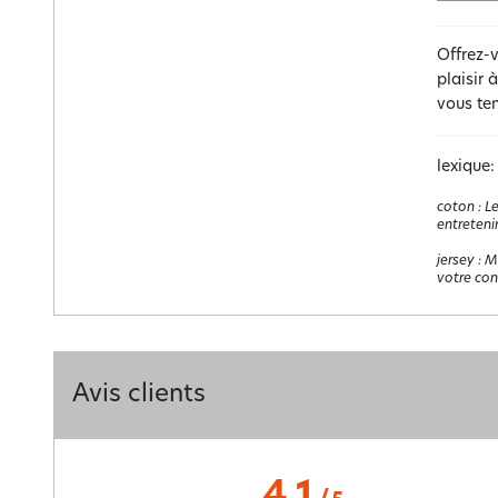
Offrez-
plaisir 
vous ten
lexique:
coton
:
Le
entretenir
jersey
:
Ma
votre con
Avis clients
4.1