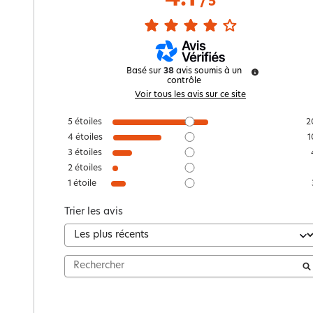
/
5
Basé sur
38
avis soumis à un
contrôle
Voir tous les avis sur ce site
5
étoiles
2
4
étoiles
1
3
étoiles
2
étoiles
1
étoile
Trier les avis