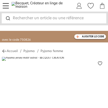
menu
Mon Compte
Mes Favoris
Mon panie
-30% sur votre commande
dès 2 articles
achetés
Rechercher un article ou une référence
livraison GRATUITE
dès 110€ d'achat
(1)
avec le code
750826
AJOUTER LE CODE
Accueil
Pyjama
Pyjama femme