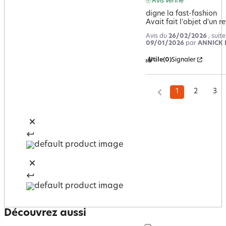
Avis vérifié
digne la fast-fashion

Avait fait l'objet d'un r
Avis du
26/02/2026
, suit
09/01/2026
par
ANNICK 
Utile
(0)
Signaler
1
2
3
Découvrez aussi