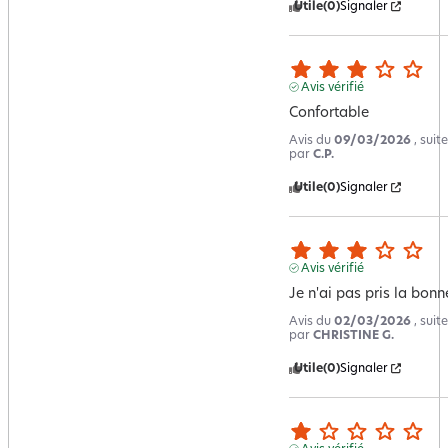
Utile
(0)
Signaler
Avis vérifié
Confortable
Avis du
09/03/2026
, sui
par
C.P.
Utile
(0)
Signaler
Avis vérifié
Je n'ai pas pris la bonne
Avis du
02/03/2026
, sui
par
CHRISTINE G.
Utile
(0)
Signaler