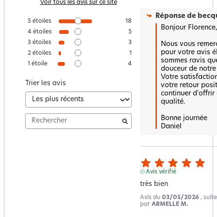
Voir tous les avis sur ce site
Réponse de
becqu
5
étoiles
18
Bonjour Florence, 
4
étoiles
5
3
étoiles
3
Nous vous remerc
pour votre avis é
2
étoiles
1
sommes ravis que l
1
étoile
4
douceur de notre 
Votre satisfaction 
Trier les avis
votre retour posit
continuer d'offrir 
qualité. 

Bonne journée 

Daniel
Avis vérifié
très bien
Avis du
03/05/2026
, sui
par
ARMELLE M.