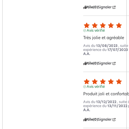
Utile
(0)
Signaler
Avis vérifié
Très jolie et agréable
Avis du
13/08/2023
, suite
expérience du
17/07/2023
A.A.
Utile
(0)
Signaler
Avis vérifié
Produit joli et confortab
Avis du
13/12/2022
, suite
expérience du
13/11/2022
A.A.
Utile
(0)
Signaler