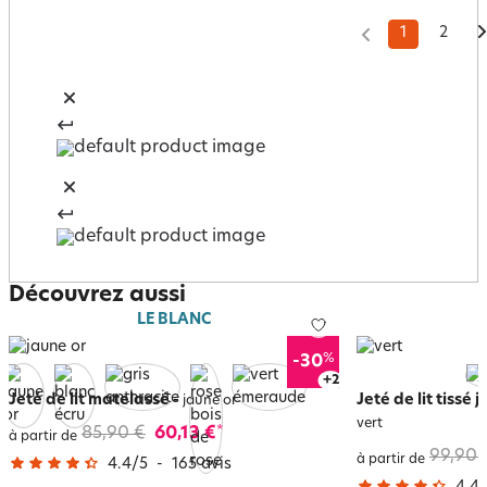
1
2
Découvrez aussi
LE BLANC
%
-30
+
6
Jeté de lit matelassé
-
Jeté de lit tissé
jaune or
vert
85,90 €
60,13 €
*
à partir de
99,90 
à partir de
4.4
/
5
-
165
avis