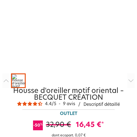
Housse d'oreiller motif oriental –
BECQUET CRÉATION
4.4
/
5
-
9
avis
/
Descriptif détaillé
OUTLET
32,90 €
16,45 €
*
%
-50
dont ecopart.
0,07 €