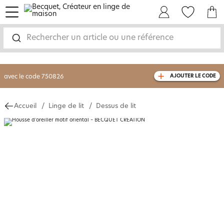
menu
Mon Compte
Mes Favoris
Mon panie
-30% sur votre commande
dès 2 articles
achetés
Rechercher un article ou une référence
livraison GRATUITE
dès 110€ d'achat
(1)
avec le code
750826
AJOUTER LE CODE
Accueil
Linge de lit
Dessus de lit