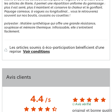
les articles de literie, il permet une répartition uniforme du garnissage :
plus il est serré, plus il maintient et conserve la chaleur et le gonflant.
Piquage carreaux, à vagues ou longitudinal… vous le retrouverez
souvent sur nos boutis, coussins ou couettes !
polyester
:
Matière synthétique qui offre une grande résistance,
souplesse et mémoire thermique. Infroissable, elle s'entretient
facilement.
Les articles soumis à éco-participation bénéficient d'une
reprise
Voir conditions
Avis clients
4.4
/
5
Avis vérifié
original et bonne qualit