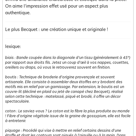
On aime l'impression effet usé pour un aspect plus
authentique.
Le plus Becquet : une création unique et originale !
lexique:
biais
:
Bande coupée dans la diagonale d’un tissu (généralement à 45°)
par rapport aux droits fils. Jetez un coup d’œil à vos nappes, couettes,
oreillers ou draps, où vous le retrouverez souvent en finition.
boutis
:
Technique de broderie d'origine provençale et souvent
artisanale. Elle consiste à assembler deux étoffes en y brodant des
motifs mis en relief par un garnissage. Par extension, le boutis est un
couvre-lit (décliné en plaid ou jeté de canapé chez Becquet), réalisé
selon cette technique : matelassé, piqué et brodé, il offre un décor
spectaculaire.
coton
:
Le saviez-vous ? Le coton est la fibre la plus produite au monde
! Fibre d'origine végétale issue de la graine de gossypium, elle est facile
à entretenir.
piquage
:
Procédé qui vise à mettre en relief certains dessins d'une
étoffe et dont les contours sont piqués à l'aiguille ou à la main. Dans