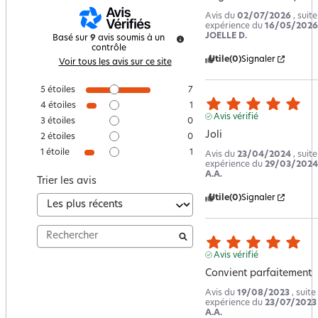
Avis du
02/07/2026
, suit
expérience du
16/05/2026
JOELLE D.
Basé sur
9
avis soumis à un
contrôle
Utile
(0)
Signaler
Voir tous les avis sur ce site
5
étoiles
7
4
étoiles
1
Avis vérifié
3
étoiles
0
Joli
2
étoiles
0
1
étoile
1
Avis du
23/04/2024
, suit
expérience du
29/03/2024
A.A.
Trier les avis
Utile
(0)
Signaler
Avis vérifié
Convient parfaitement
Avis du
19/08/2023
, suite
expérience du
23/07/2023
A.A.