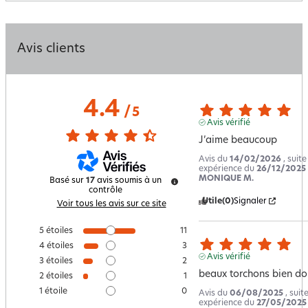
Avis clients
4.4
/
5
Avis vérifié
J’aime beaucoup
Avis du
14/02/2026
, suit
expérience du
26/12/2025
MONIQUE M.
Basé sur
17
avis soumis à un
contrôle
Utile
(0)
Signaler
Voir tous les avis sur ce site
5
étoiles
11
4
étoiles
3
Avis vérifié
3
étoiles
2
beaux torchons bien do
2
étoiles
1
1
étoile
0
Avis du
06/08/2025
, suit
expérience du
27/05/2025