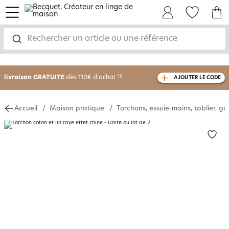
menu
Mon Compte
Mes Favoris
Mon panie
Rechercher un article ou une référence
-30% sur votre commande
dès 2 articles
achetés
livraison GRATUITE
dès 110€ d'achat
(1)
AJOUTER LE CODE
avec le code
750826
Accueil
Maison pratique
Torchons, essuie-mains, tablier, ga