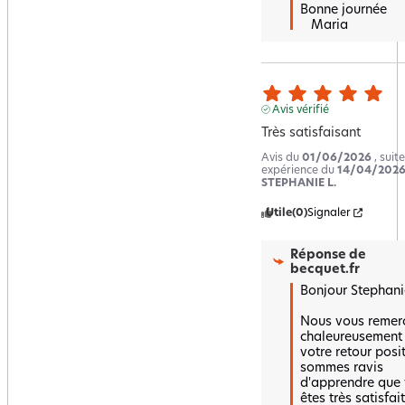
Bonne journée 

   Maria
Avis vérifié
Très satisfaisant
Avis du
01/06/2026
, suit
expérience du
14/04/202
STEPHANIE L.
Utile
(0)
Signaler
Réponse de
becquet.fr
Bonjour Stephanie
Nous vous remerc
chaleureusement 
votre retour positi
sommes ravis 
d'apprendre que 
êtes très satisfait