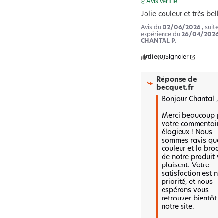
Avis vérifié
Jolie couleur et très bel
Avis du
02/06/2026
, suit
expérience du
26/04/202
CHANTAL P.
Utile
(0)
Signaler
Réponse de
becquet.fr
Bonjour Chantal , 
Merci beaucoup p
votre commentair
élogieux ! Nous 
sommes ravis que
couleur et la brod
de notre produit 
plaisent. Votre 
satisfaction est n
priorité, et nous 
espérons vous 
retrouver bientôt 
notre site.  
