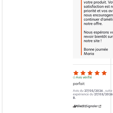
votre produit. Vot
satisfaction est n
priorité et vos avi
nous encouragent
continuer d'amélio
notre offre. 

Nous espérons vo
revoir bientôt sur 
notre site !

Bonne journée 

Maria
Avis vérifié
parfait
Avis du
27/05/2026
, suite
expérience du
27/03/2026
B.
Utile
(0)
Signaler