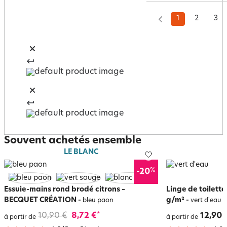
1
2
3
Souvent achetés ensemble
LE BLANC
%
-20
Essuie-mains rond brodé citrons –
Linge de toilett
BECQUET CRÉATION
-
g/m²
-
bleu paon
vert d'eau
10,90 €
8,72 €
12,90 
*
à partir de
à partir de