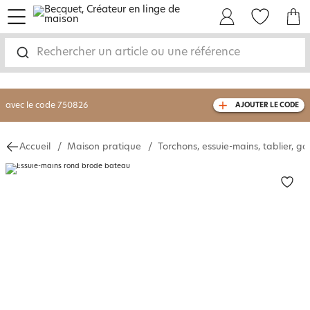
menu
Mon Compte
Mes Favoris
Mon panie
-30% sur votre commande
dès 2 articles
achetés
Rechercher un article ou une référence
livraison GRATUITE
dès 110€ d'achat
(1)
avec le code
750826
AJOUTER LE CODE
Accueil
Maison pratique
Torchons, essuie-mains, tablier, ga