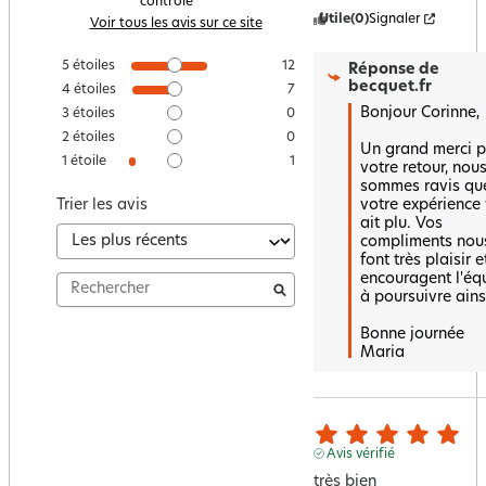
contrôle
Utile
(0)
Signaler
Voir tous les avis sur ce site
5
étoiles
12
Réponse de
becquet.fr
4
étoiles
7
Bonjour Corinne,

3
étoiles
0
2
étoiles
0
Un grand merci p
1
étoile
1
votre retour, nous
sommes ravis que
votre expérience 
Trier les avis
ait plu. Vos 
compliments nous
font très plaisir et
encouragent l'équ
à poursuivre ainsi
Bonne journée 

Maria
Avis vérifié
très bien