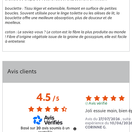
bouclette
:
Tissu léger et extensible, formant en surface de petites
boucles. Souvent utilisée pour le linge toilette ou les alèses de lit, la
bouclette offre une meilleure absorption, plus de douceur et de
moelleux.
coton
:
Le saviez-vous ? Le coton est la fibre la plus produite au monde
! Fibre d'origine végétale issue de la graine de gossypium, elle est facile
à entretenir.
Avis clients
4.5
/
5
Avis vérifié
Joli essuie main, bien é
Avis du
27/07/2026
, suite
expérience du
10/06/202
CORINNE G.
Basé sur
20
avis soumis à un