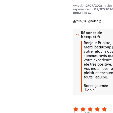
Avis du
12/07/2026
, suite
expérience du
05/07/202
BRIGITTE G.
Utile
(0)
Signaler
Réponse de
becquet.fr
Bonjour Brigitte,

Merci beaucoup p
votre retour, nous
sommes ravis que
votre expérience a
été très positive.

Vos mots nous fon
plaisir et encoura
toute l'équipe.

Bonne journée

 Daniel