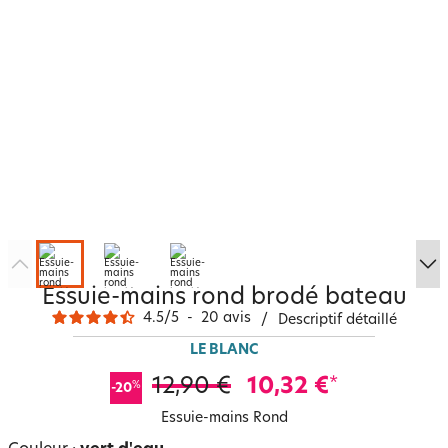
Essuie-mains rond brodé bateau
4.5
/
5
-
20
avis
/
Descriptif détaillé
LE BLANC
12,90 €
10,32 €
*
%
-20
Essuie-mains Rond