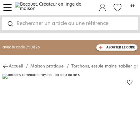
menu
Mon Compte
Mes Favoris
Mon panie
-30% sur votre commande
dès 2 articles
achetés
Rechercher un article ou une référence
livraison GRATUITE
dès 110€ d'achat
(1)
avec le code
750826
AJOUTER LE CODE
Accueil
Maison pratique
Torchons, essuie-mains, tablier, ga