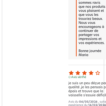
sommes ravis 
que nos produits 
vous plaisent et 
que vous les 
trouviez beaux. 
Nous vous 
encourageons à 
continuer de 
partager vos 
impressions et 
vos expériences. 

Bonne journée 

Maria
Avis vérifié
je suis un peu déçue par
qualité ,je les pensais pl
épais et trouve que la 
vaisselle s'essuie défic
Avis du
06/05/2026
, suit
expérience du
16/03/2026