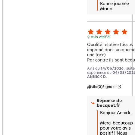
Bonne journée 

Maria
Avis vérifié
Qualité relative (tissus 
imprimé donc uniquemen
une face)

Par contre ils sont bea
Avis du
14/06/2026
, suit
expérience du
04/05/202
ANNICK D.
Utile
(0)
Signaler
Réponse de
becquet.fr
Bonjour Annick , 

Merci beaucoup 
pour votre avis 
positif ! Nous 