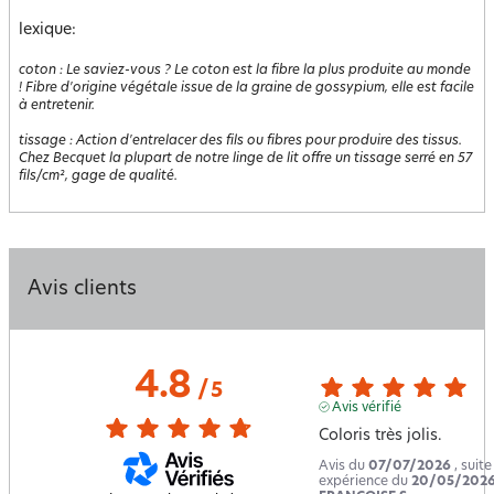
lexique:
coton
:
Le saviez-vous ? Le coton est la fibre la plus produite au monde
! Fibre d'origine végétale issue de la graine de gossypium, elle est facile
à entretenir.
tissage
:
Action d'entrelacer des fils ou fibres pour produire des tissus.
Chez Becquet la plupart de notre linge de lit offre un tissage serré en 57
fils/cm², gage de qualité.
Avis clients
4.8
/
5
Avis vérifié
Coloris très jolis.
Avis du
07/07/2026
, suit
expérience du
20/05/202