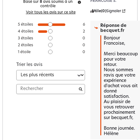
FRANCOISE S.
Basé sur
8
avis soumis à un
contrôle
Utile
(0)
Signaler
Voir tous les avis sur ce site
5
étoiles
6
Réponse de
becquet.fr
4
étoiles
2
Bonjour 
3
étoiles
0
Francoise,

2
étoiles
0
1
étoile
0
Merci beaucoup 
pour votre 
retour.  

Trier les avis
Nous sommes 
ravis que votre 
expérience 
d'achat vous ait 
donné 
satisfaction.  

Au plaisir de 
vous retrouver 
prochainement 
sur becquet.fr,  

Bonne journée.

Hélène