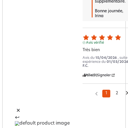
supplémentaire.  

Bonne journée,  

Irina
Avis vérifié
Très bien
Avis du
15/04/2026
, suit
expérience du
01/03/202
F.C.
Utile
(0)
Signaler
1
2