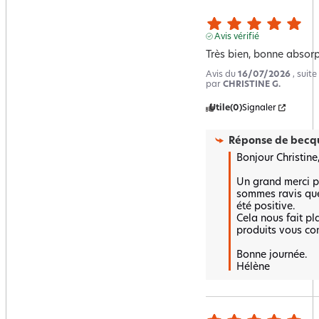
Avis vérifié
Très bien, bonne absor
Avis du
16/07/2026
, suit
par
CHRISTINE G.
Utile
(0)
Signaler
Réponse de
becqu
Bonjour Christine,
Un grand merci po
sommes ravis que 
été positive.  

Cela nous fait pla
produits vous con
Bonne journée.

Hélène