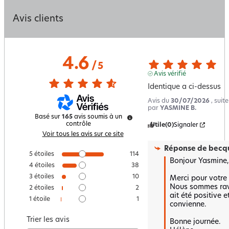
Avis clients
4.6
/
5
Avis vérifié
Identique a ci-dessus
Avis du
30/07/2026
, suit
par
YASMINE B.
Basé sur
165
avis soumis à un
contrôle
Utile
(0)
Signaler
Voir tous les avis sur ce site
Réponse de
becqu
5
étoiles
114
Bonjour Yasmine,

4
étoiles
38
3
étoiles
10
Merci pour votre r
Nous sommes ravi
2
étoiles
2
ait été positive e
1
étoile
1
convienne.  

Trier les avis
Bonne journée.
