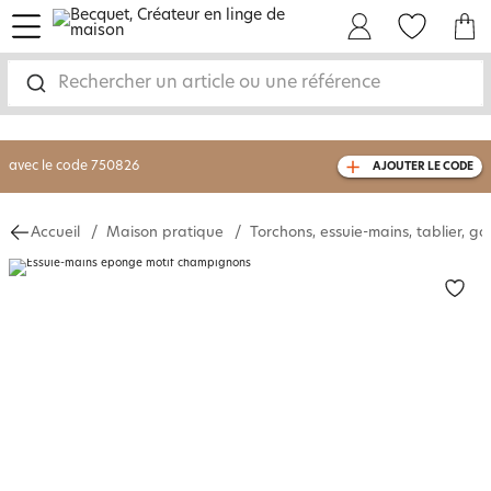
menu
Mon Compte
Mes Favoris
Mon panie
-30% sur votre commande
dès 2 articles
achetés
Rechercher un article ou une référence
livraison GRATUITE
dès 110€ d'achat
(1)
avec le code
750826
AJOUTER LE CODE
Accueil
Maison pratique
Torchons, essuie-mains, tablier, ga