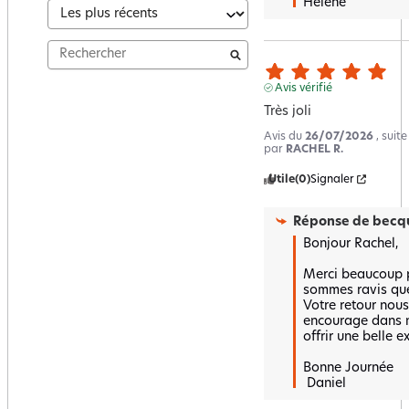
Hélène
Avis vérifié
Très joli
Avis du
26/07/2026
, suit
par
RACHEL R.
Utile
(0)
Signaler
Réponse de
becqu
Bonjour Rachel,

Merci beaucoup p
sommes ravis que 
Votre retour nous 
encourage dans n
offrir une belle e
Bonne Journée

 Daniel