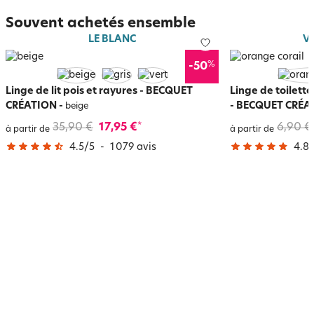
Souvent achetés ensemble
LE BLANC
V
%
-50
Linge de lit pois et rayures - BECQUET
Linge de toilette
CRÉATION
-
- BECQUET CRÉA
beige
35,90 €
17,95 €
6,90 €
*
à partir de
à partir de
4.5
/
5
-
1 079
avis
4.8
/