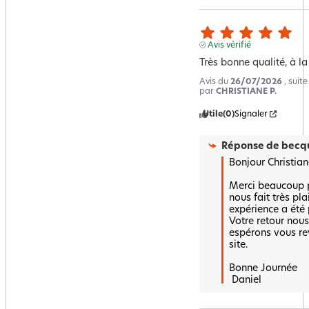
Avis vérifié
Très bonne qualité, à la
Avis du
26/07/2026
, suit
par
CHRISTIANE P.
Utile
(0)
Signaler
Réponse de
becqu
Bonjour Christiane
Merci beaucoup po
nous fait très pla
expérience a été p
Votre retour nous
espérons vous rev
site.

Bonne Journée

 Daniel