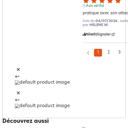
Avis vérifié
pratique avec son atta
Avis du
04/07/2026
, sui
par
HELENE W.
Utile
(0)
Signaler
1
2
3
Découvrez aussi