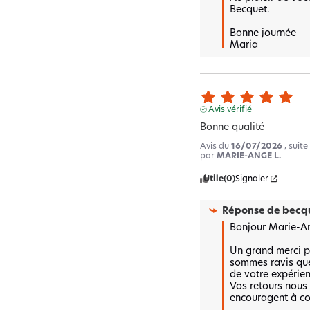
Becquet.  

Bonne journée 

Maria
Avis vérifié
Bonne qualité
Avis du
16/07/2026
, suit
par
MARIE-ANGE L.
Utile
(0)
Signaler
Réponse de
becqu
Bonjour Marie-An
Un grand merci po
sommes ravis que
de votre expérienc
Vos retours nous f
encouragent à con