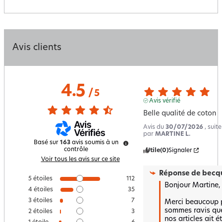
Avis clients
4.5
/
5
Avis vérifié
Belle qualité de coton
Avis du
30/07/2026
, suit
par
MARTINE L.
Basé sur
163
avis soumis à un
contrôle
Utile
(0)
Signaler
Voir tous les avis sur ce site
Réponse de
becqu
5
étoiles
112
Bonjour Martine,

4
étoiles
35
3
étoiles
7
Merci beaucoup po
sommes ravis que
2
étoiles
3
nos articles ait ét