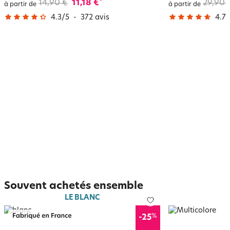
14,90 €
11,18 €
29,90 
*
à partir de
à partir de
4.3
/
5
-
372
avis
4.7
/
Souvent achetés ensemble
LE BLANC
%
-25