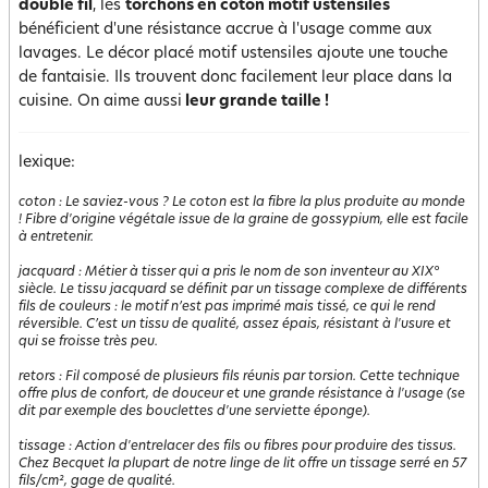
double fil
, les
torchons en coton motif ustensiles
bénéficient d'une résistance accrue à l'usage comme aux
lavages. Le décor placé motif ustensiles ajoute une touche
de fantaisie. Ils trouvent donc facilement leur place dans la
cuisine. On aime aussi
leur grande taille !
lexique:
coton
:
Le saviez-vous ? Le coton est la fibre la plus produite au monde
! Fibre d'origine végétale issue de la graine de gossypium, elle est facile
à entretenir.
jacquard
:
Métier à tisser qui a pris le nom de son inventeur au XIX°
siècle. Le tissu jacquard se définit par un tissage complexe de différents
fils de couleurs : le motif n’est pas imprimé mais tissé, ce qui le rend
réversible. C’est un tissu de qualité, assez épais, résistant à l'usure et
qui se froisse très peu.
retors
:
Fil composé de plusieurs fils réunis par torsion. Cette technique
offre plus de confort, de douceur et une grande résistance à l'usage (se
dit par exemple des bouclettes d'une serviette éponge).
tissage
:
Action d'entrelacer des fils ou fibres pour produire des tissus.
Chez Becquet la plupart de notre linge de lit offre un tissage serré en 57
fils/cm², gage de qualité.