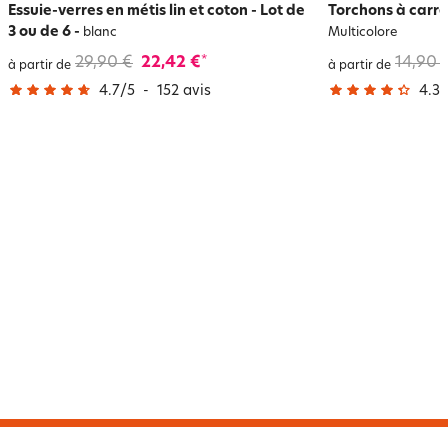
Essuie-verres en métis lin et coton - Lot de
Torchons à carrea
3 ou de 6
-
blanc
Multicolore
29,90 €
22,42 €
14,90 
*
à partir de
à partir de
4.7
/
5
-
152
avis
4.3
/