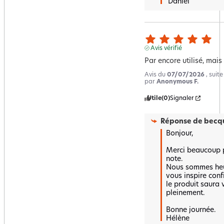
 Daniel
Avis vérifié
Par encore utilisé, mais 
Avis du
07/07/2026
, suit
par
Anonymous F.
Utile
(0)
Signaler
Réponse de
becqu
Bonjour,

Merci beaucoup po
note.  

Nous sommes heur
vous inspire conf
le produit saura v
pleinement. 

Bonne journée.

Hélène