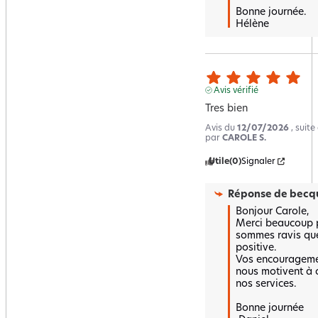
Bonne journée.

Hélène
Avis vérifié
Tres bien
Avis du
12/07/2026
, suit
par
CAROLE S.
Utile
(0)
Signaler
Réponse de
becqu
Bonjour Carole,  

Merci beaucoup po
sommes ravis que 
positive.  

Vos encouragement
nous motivent à c
nos services.  

Bonne journée
