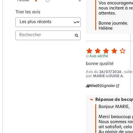
1
étoile
6
Vos encouragemen
nous incitent à re
Trier les avis
attentes.

Bonne journée.

Hélène
Avis vérifié
bonne qualité
Avis du
26/07/2026
, suit
par
MARIE-LOUISE A.
Utile
(0)
Signaler
Réponse de
becqu
Bonjour MARIE,

Merci beaucoup po
Nous sommes ravi
ait satisfait, cela 
Au plaisir de vou