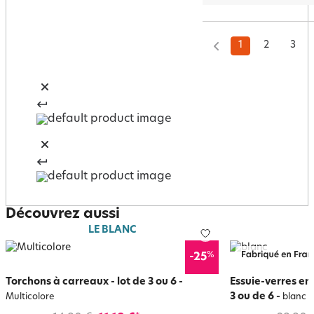
1
2
3
Découvrez aussi
LE BLANC
%
-25
Torchons à carreaux - lot de 3 ou 6
-
Essuie-verres en 
3 ou de 6
-
Multicolore
blanc