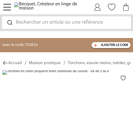
menu
Mon Compte
Mes Favoris
Mon panie
-30% sur votre commande
dès 2 articles
achetés
Rechercher un article ou une référence
livraison GRATUITE
dès 110€ d'achat
(1)
avec le code
750826
AJOUTER LE CODE
Accueil
Maison pratique
Torchons, essuie-mains, tablier, ga