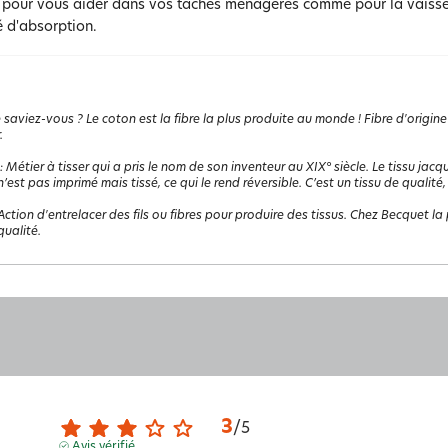
s pour vous aider dans vos tâches ménagères comme pour la vaissel
é d'absorption.
 saviez-vous ? Le coton est la fibre la plus produite au monde ! Fibre d'origine
.
:
Métier à tisser qui a pris le nom de son inventeur au XIX° siècle. Le tissu jacq
 n’est pas imprimé mais tissé, ce qui le rend réversible. C’est un tissu de qualité,
Action d'entrelacer des fils ou fibres pour produire des tissus. Chez Becquet la p
ualité.
3
/
5
Avis vérifié