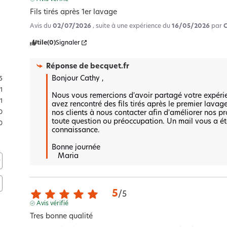
Fils tirés après 1er lavage
Avis du
02/07/2026
, suite à une expérience du
16/05/2026
par
Utile
(0)
Signaler
Réponse de
becquet.fr
Bonjour Cathy ,

5
1
Nous vous remercions d'avoir partagé votre expéri
1
avez rencontré des fils tirés après le premier lavag
nos clients à nous contacter afin d'améliorer nos pr
0
toute question ou préoccupation. Un mail vous a ét
0
connaissance.

Bonne journée 

   Maria
5
/
5
Avis vérifié
Tres bonne qualité