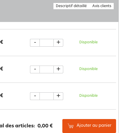
Descriptif détaillé
Avis clients
-
+
 €
Disponible
-
+
 €
Disponible
-
+
 €
Disponible
Ajouter au panier
al des articles:
0,00 €