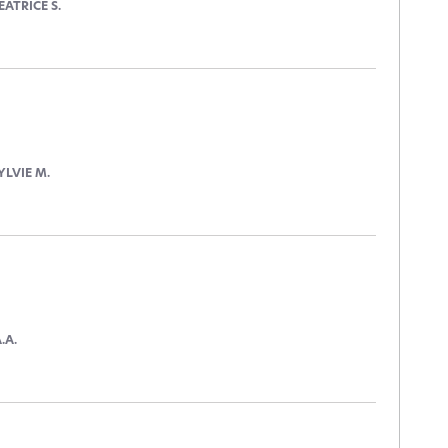
EATRICE S.
YLVIE M.
.A.