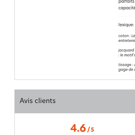
parfait
capacit
lexique:
coton
:
Le
entretenir
jacquard
: le motif
tissage
:
gage de q
Avis clients
4.6
/
5