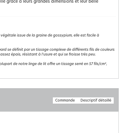
le grâce à leurs grandes dimensions et leur belle
 végétale issue de la graine de gossypium, elle est facile à
uard se définit par un tissage complexe de différents fils de couleurs
 assez épais, résistant à l'usure et qui se froisse très peu.
lupart de notre linge de lit offre un tissage serré en 57 fils/cm²,
Commande
Descriptif détaillé