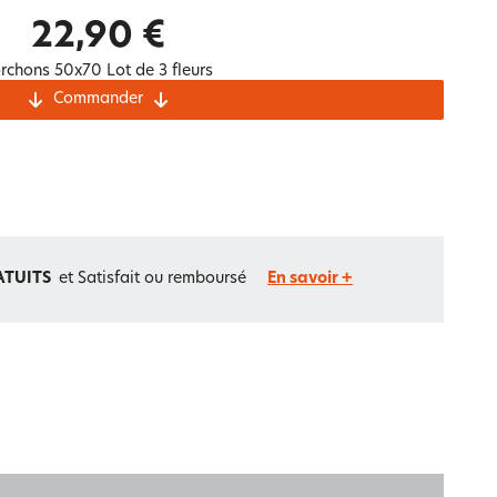
Notre marque Lauréat
22,90 €
rchons 50x70 Lot de 3 fleurs
Commander
rs et
ment
La gaze de coton
ATUITS
et Satisfait ou remboursé
En savoir +