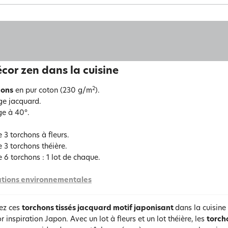
cor zen dans la cuisine
2
hons
en pur coton (230 g/m
).
ge jacquard.
e à 40°.
 3 torchons à fleurs.
e 3 torchons théière.
e 6 torchons : 1 lot de chaque.
tions environnementales
ez ces
torchons tissés jacquard motif japonisant
dans la cuisine 
or inspiration Japon. Avec un lot à fleurs et un lot théière, les
torch