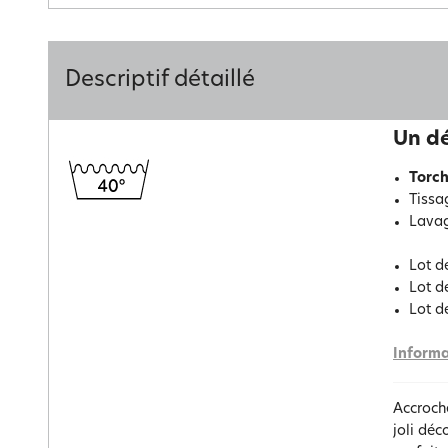
Descriptif détaillé
Un dé
Torc
Tissa
Lavag
Lot de
Lot d
Lot d
Informa
Accroch
joli déc