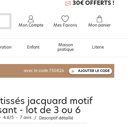
30€ OFFERTS !
Mon Compte
Mes Favoris
Mon panier
Maison
ration
Enfant
Literie
pratique
À découvrir aussi
avec le code
750826
AJOUTER LE CODE
Carte cadeau
tissés jacquard motif
ant - lot de 3 ou 6
4.6
/
5
-
7
avis
/
Descriptif détaillé