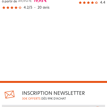
39,90 €
19,95 €
*
à partir de
4.4
/
4.2
/
5
-
20
avis
INSCRIPTION NEWSLETTER
30€ OFFERTS
DÈS 99€ D'ACHAT