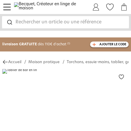
menu
Mon Compte
Mes Favoris
Mon panie
Rechercher un article ou une référence
-30% sur votre commande
dès 2 articles
achetés
livraison GRATUITE
dès 110€ d'achat
(1)
AJOUTER LE CODE
avec le code
750826
Accueil
Maison pratique
Torchons, essuie-mains, tablier, ga