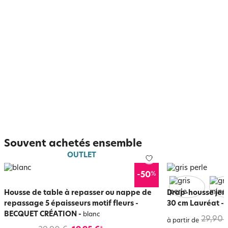
Souvent achetés ensemble
OUTLET
%
-50
Housse de table à repasser ou nappe de
Drap-housse jer
repassage 5 épaisseurs motif fleurs -
30 cm Lauréat
-
g
BECQUET CRÉATION
-
blanc
29,90 
à partir de