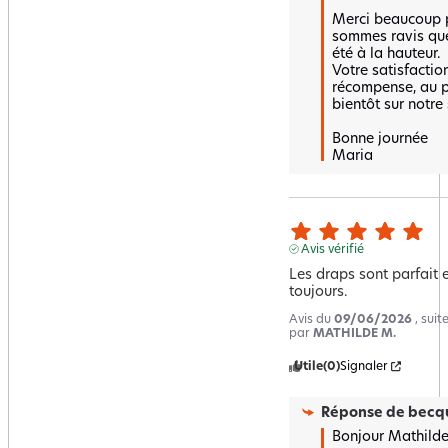
Merci beaucoup p
sommes ravis que 
été à la hauteur.  
Votre satisfaction
récompense, au pl
bientôt sur notre si
Bonne journée 

Maria
Avis vérifié
Les draps sont parfait 
toujours.
Avis du
09/06/2026
, sui
par
MATHILDE M.
Utile
(0)
Signaler
Réponse de
becqu
Bonjour Mathilde 