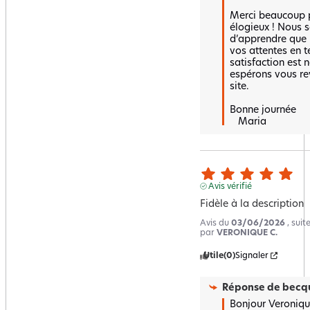
Merci beaucoup p
élogieux ! Nous 
d’apprendre que 
vos attentes en t
satisfaction est n
espérons vous rev
site.

Bonne journée 

   Maria
Avis vérifié
Fidèle à la description
Avis du
03/06/2026
, sui
par
VERONIQUE C.
Utile
(0)
Signaler
Réponse de
becqu
Bonjour Veronique 