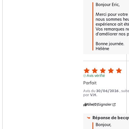
Bonjour Eric,

Merci pour votre n
nous sommes heur
expérience ait été
Vos remarques no
d'améliorer nos pr
Bonne journée.

Hélène
Avis vérifié
Parfait
Avis du
30/06/2026
, sui
par
V.H.
Utile
(0)
Signaler
Réponse de
becqu
Bonjour,
