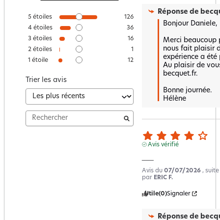
Réponse de
becqu
5
étoiles
126
Bonjour Daniele,

4
étoiles
36
3
étoiles
16
Merci beaucoup po
nous fait plaisir 
2
étoiles
1
expérience a été p
1
étoile
12
Au plaisir de vous
becquet.fr.

Trier les avis
Bonne journée.

Hélène
Avis vérifié
___
Avis du
07/07/2026
, suit
par
ERIC F.
Utile
(0)
Signaler
Réponse de
becqu