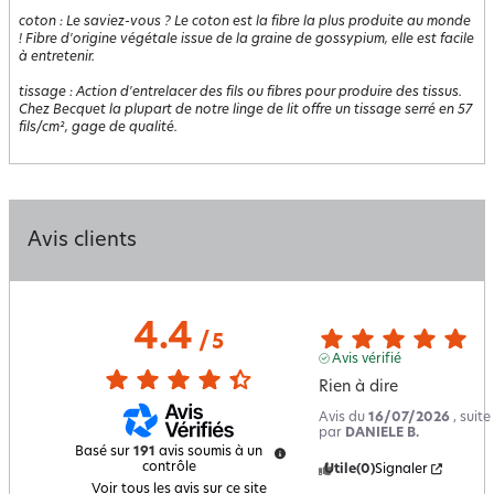
coton
:
Le saviez-vous ? Le coton est la fibre la plus produite au monde
! Fibre d'origine végétale issue de la graine de gossypium, elle est facile
à entretenir.
tissage
:
Action d'entrelacer des fils ou fibres pour produire des tissus.
Chez Becquet la plupart de notre linge de lit offre un tissage serré en 57
fils/cm², gage de qualité.
Avis clients
4.4
/
5
Avis vérifié
Rien à dire
Avis du
16/07/2026
, suit
par
DANIELE B.
Basé sur
191
avis soumis à un
contrôle
Utile
(0)
Signaler
Voir tous les avis sur ce site