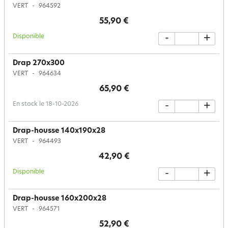
VERT
964592
55,90 €
Disponible
-
+
Drap 270x300
VERT
964634
65,90 €
En stock le 18-10-2026
-
+
Drap-housse 140x190x28
VERT
964493
42,90 €
Disponible
-
+
Drap-housse 160x200x28
VERT
964571
52,90 €