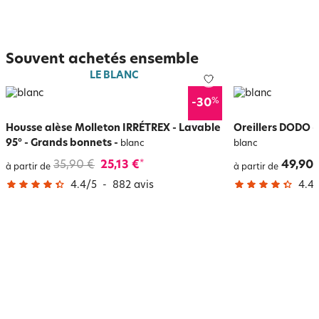
Souvent achetés ensemble
LE BLANC
%
-30
Housse alèse Molleton IRRÉTREX - Lavable
Oreillers DODO -
95° - Grands bonnets
-
blanc
blanc
35,90 €
25,13 €
49,90 
*
à partir de
à partir de
4.4
/
5
-
882
avis
4.4
/