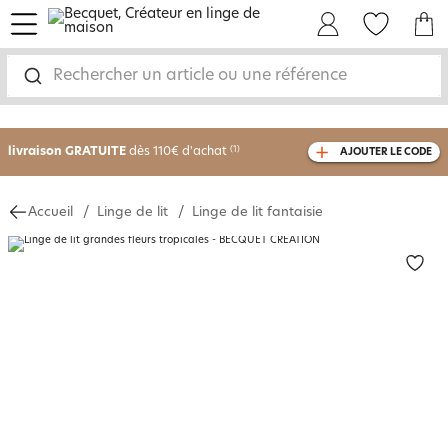
menu
Mon Compte
Mes Favoris
Mon panie
-30% sur votre commande
dès 2 articles
Rechercher un article ou une référence
achetés
livraison GRATUITE
dès 110€ d'achat
(1)
AJOUTER LE CODE
avec le code
750826
Accueil
Linge de lit
Linge de lit fantaisie