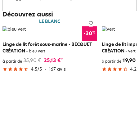
Découvrez aussi
LE BLANC
%
-30
Linge de lit forêt sous-marine - BECQUET
Linge de lit imp
CRÉATION
-
CRÉATION
-
bleu vert
vert
35,90 €
25,13 €
19,90 
*
à partir de
à partir de
4.5
/
5
-
167
avis
4.2
/