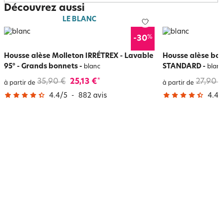
Découvrez aussi
LE BLANC
%
-30
Housse alèse Molleton IRRÉTREX - Lavable
Housse alèse b
95° - Grands bonnets
-
STANDARD
-
blanc
blan
35,90 €
25,13 €
27,90 
*
à partir de
à partir de
4.4
/
5
-
882
avis
4.4
/