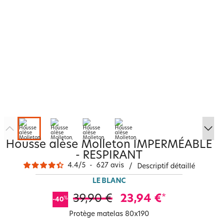
Housse alèse Molleton IMPERMÉABLE
- RESPIRANT
4.4
/
5
-
627
avis
/
Descriptif détaillé
LE BLANC
39,90 €
23,94 €
*
%
-40
Protège matelas 80x190