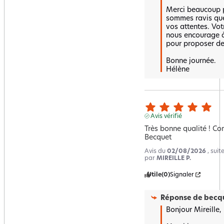
Merci beaucoup p
sommes ravis que 
vos attentes. Votr
nous encourage à 
pour proposer de 
Bonne journée.

Hélène
Avis vérifié
Très bonne qualité ! Co
Becquet
Avis du
02/08/2026
, sui
par
MIREILLE P.
Utile
(0)
Signaler
Réponse de
becqu
Bonjour Mireille,
