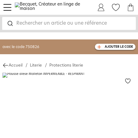
menu
Mon Compte
Mes Favoris
Mon panie
-30% sur votre commande
dès 2 articles
achetés
Rechercher un article ou une référence
livraison GRATUITE
dès 110€ d'achat
(1)
avec le code
750826
AJOUTER LE CODE
Accueil
Literie
Protections literie