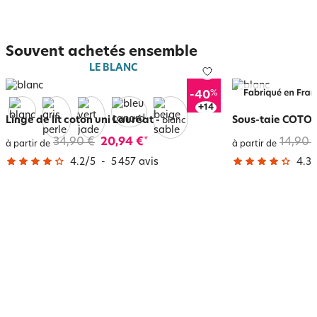
Souvent achetés ensemble
LE BLANC
%
-40
+
18
Linge de lit coton uni Lauréat
-
Sous-taie COTON
blanc
34,90 €
20,94 €
14,90 
*
à partir de
à partir de
4.2
/
5
-
5 457
avis
4.3
/