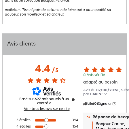
dans notre collection Becquet Pyjamas.
molleton
:
Tissu épais de coton ou de laine qui a pour qualité sa
douceur, son moelleux et sa chaleur.
Avis clients
4.4
/
5
Avis vérifié
adapté au besoin
Avis du
07/08/2026
, sui
par
CARINE V.
Basé sur
627
avis soumis à un
contrôle
Utile
(0)
Signaler
Voir tous les avis sur ce site
Réponse de
becqu
5
étoiles
394
Bonjour Carine,  

4
étoiles
154