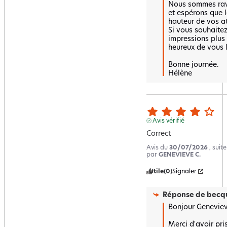
Nous sommes ravis
et espérons que l
hauteur de vos att
Si vous souhaitez
impressions plus 
heureux de vous lir
Bonne journée.

Hélène
Avis vérifié
Correct
Avis du
30/07/2026
, suit
par
GENEVIEVE C.
Utile
(0)
Signaler
Réponse de
becqu
Bonjour Genevieve
Merci d'avoir pri