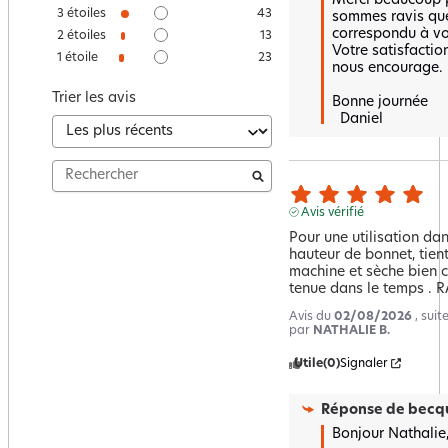
Merci beaucoup po
3
étoiles
43
sommes ravis que 
correspondu à vos
2
étoiles
13
Votre satisfaction
1
étoile
23
nous encourage.  
Trier les avis
Bonne journée 

  Daniel
Avis vérifié
Pour une utilisation dan
hauteur de bonnet, tient
machine et sèche bien c
tenue dans le temps . 
Avis du
02/08/2026
, sui
par
NATHALIE B.
Utile
(0)
Signaler
Réponse de
becqu
Bonjour Nathalie,