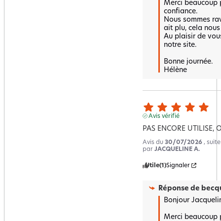
Merci beaucoup po
confiance.  

Nous sommes ravi
ait plu, cela nous f
Au plaisir de vous
notre site.  

Bonne journée.

Hélène
Avis vérifié
PAS ENCORE UTILISE, 
Avis du
30/07/2026
, suit
par
JACQUELINE A.
Utile
(1)
Signaler
Réponse de
becqu
Bonjour Jacquelin
Merci beaucoup po