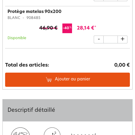
Protège matelas 90x200
BLANC
908485
46,90 €
28,14 €
*
%
-40
Disponible
-
+
Total des articles:
0,00 €
Ajouter au panier
Descriptif détaillé