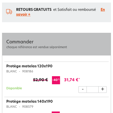
RETOURS GRATUITS
et Satisfait ou remboursé
En
savoir +
Commander
chaque référence est vendue séparément
Protège matelas 120x190
BLANC
908186
52,90 €
31,74 €
*
%
-40
Disponible
-
+
Protège matelas 140x190
BLANC
908579