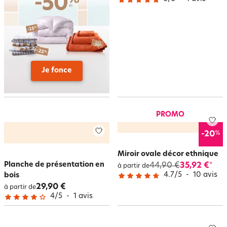
Je fonce
PROMO
%
-20
Miroir ovale décor ethnique
Planche de présentation en
44,90 €
35,92 €
*
à partir de
4.7
/
5
-
10
avis
bois
29,90 €
à partir de
4
/
5
-
1
avis