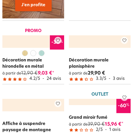
J'en profite
PROMO
%
-30
Décoration murale
Décoration murale
hirondelle en métal
planisphère
12,90 €
9,03 €
29,90 €
*
à partir de
à partir de
4.2
/
5
-
24
avis
3.3
/
5
-
3
avis
OUTLET
%
-60
Grand miroir fumé
Affiche à suspendre
39,90 €
15,96 €
*
à partir de
2
/
5
-
1
avis
paysage de montagne