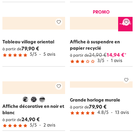
PROMO
%
-40
Tableau village oriental
Affiche à suspendre en
papier recyclé
79,90 €
à partir de
5
/
5
-
5
avis
24,90 €
14,94 €
*
à partir de
3
/
5
-
1
avis
Grande horloge murale
Affiche décorative en noir et
79,90 €
à partir de
4.8
/
5
-
13
avis
blanc
24,90 €
à partir de
5
/
5
-
2
avis