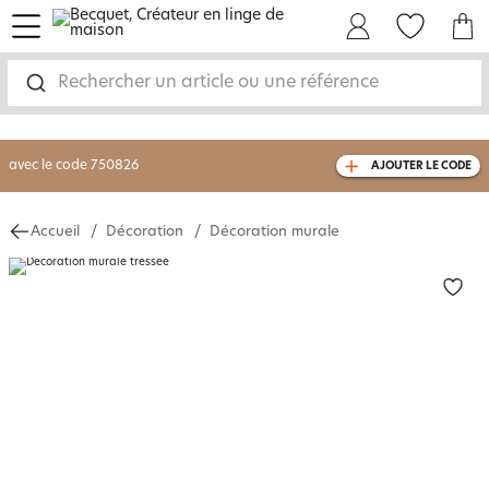
menu
Mon Compte
Mes Favoris
Mon panie
-30% sur votre commande
dès 2 articles
achetés
Rechercher un article ou une référence
livraison GRATUITE
dès 110€ d'achat
(1)
avec le code
750826
AJOUTER LE CODE
Accueil
Décoration
Décoration murale