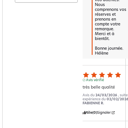
vos attentes. 
Nous 
comprenons vos 
réserves et 
prenons en 
compte votre 
remarque.  

Merci et à 
bientôt.

Bonne journée.

Hélène
Avis vérifié
très belle qualité
Avis du
24/03/2026
, suit
expérience du
02/02/202
FABIENNE R.
Utile
(0)
Signaler