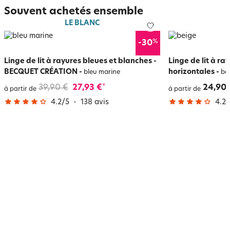
Souvent achetés ensemble
LE BLANC
%
-30
Linge de lit à rayures bleues et blanches -
Linge de lit à ra
BECQUET CRÉATION
-
horizontales
-
bleu marine
be
39,90 €
27,93 €
24,90 
*
à partir de
à partir de
4.2
/
5
-
138
avis
4.2
/