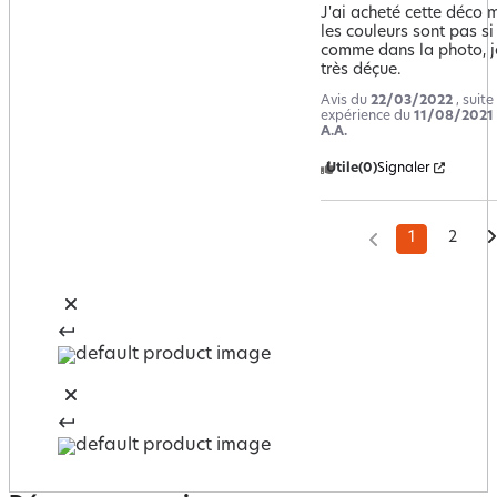
J'ai acheté cette déco m
les couleurs sont pas si j
comme dans la photo, je
très déçue.
Avis du
22/03/2022
, suite
expérience du
11/08/2021
A.A.
Utile
(0)
Signaler
1
2