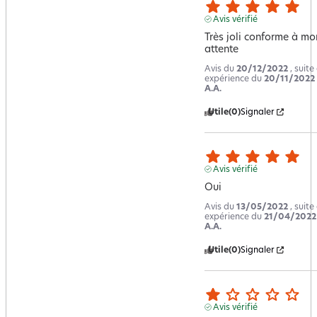
Avis vérifié
Très joli conforme à mon
attente
Avis du
20/12/2022
, suite
expérience du
20/11/2022
A.A.
Utile
(0)
Signaler
Avis vérifié
Oui
Avis du
13/05/2022
, suite
expérience du
21/04/2022
A.A.
Utile
(0)
Signaler
Avis vérifié