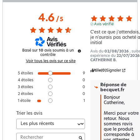
4.6
/
5
Avis vérifié
C'est ce que j'attendais,
je n'aurais pas acheté au
initial
Basé sur
10
avis soumis à un
Avis du
02/08/2026
, suit
contrôle
expérience du
22/07/2026
CATHERINE B.
Voir tous les avis sur ce site
Utile
(0)
Signaler
5
étoiles
9
4
étoiles
0
Réponse de
3
étoiles
0
becquet.fr
2
étoiles
0
Bonjour 
1
étoile
1
Catherine,

Merci pour votre 
Trier les avis
retour. Nous 
sommes ravis 
que le produit 
corresponde à 