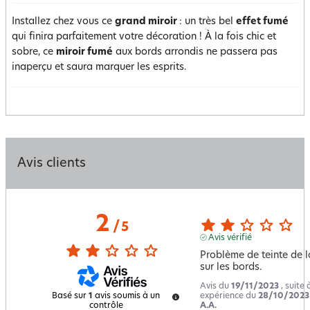
Installez chez vous ce
grand miroir
: un très bel
effet fumé
qui finira parfaitement votre décoration ! À la fois chic et
sobre, ce
miroir fumé
aux bords arrondis ne passera pas
inaperçu et saura marquer les esprits.
Avis clients
2
/
5
Avis vérifié
Problème de teinte de la
sur les bords.
Avis du
19/11/2023
, suite
expérience du
28/10/2023
Basé sur
1
avis soumis à un
A.A.
contrôle