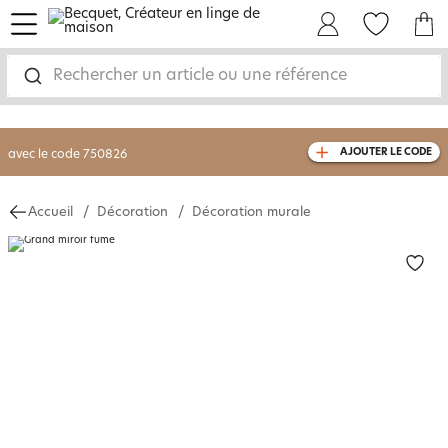
menu
Mon Compte
Mes Favoris
Mon panie
-30% sur votre commande
dès 2 articles
achetés
Rechercher un article ou une référence
livraison GRATUITE
dès 110€ d'achat
(1)
avec le code
750826
AJOUTER LE CODE
Accueil
Décoration
Décoration murale