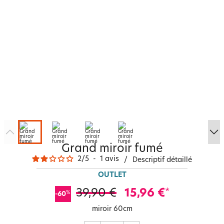
Grand miroir fumé
2
/
5
-
1
avis
/
Descriptif détaillé
OUTLET
39,90 €
15,96 €
*
%
-60
miroir 60cm