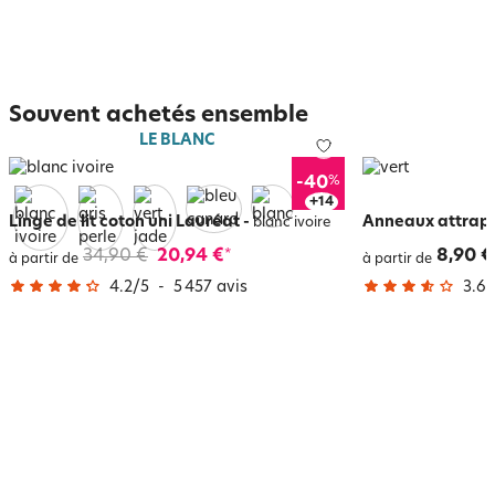
Souvent achetés ensemble
LE BLANC
%
-40
+
18
Linge de lit coton uni Lauréat
-
Anneaux attrape
blanc ivoire
34,90 €
20,94 €
8,90 €
*
à partir de
à partir de
4.2
/
5
-
5 457
avis
3.6
/