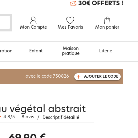
30€ OFFERTS !
Mon Compte
Mes Favoris
Mon panier
Maison
ration
Enfant
Literie
pratique
À découvrir aussi
avec le code
750826
AJOUTER LE CODE
Carte cadeau
u végétal abstrait
4.8
/
5
-
8
avis
/
Descriptif détaillé