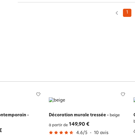
1
ontemporain
-
Décoration murale tressée
-
beige
149,90 €
à partir de
€
4.6
/
5
-
10
avis