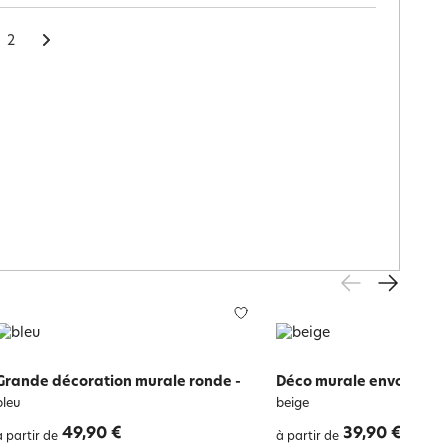
2
Grande décoration murale ronde
-
Déco murale envol de m
bleu
beige
49,90 €
39,90 €
à partir de
à partir de