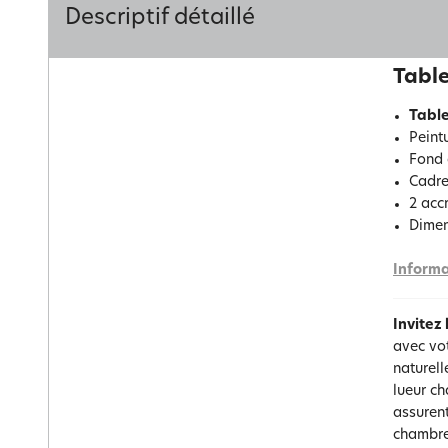
Descriptif détaillé
Table
Table
Peintu
Fond o
Cadre
2 acc
Dimen
Informa
Invitez 
avec vot
naturell
lueur ch
assurent
chambre