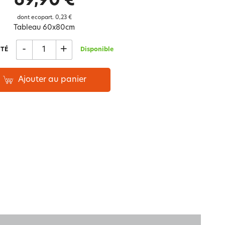
69,90 €
Notre marque Lauréat
dont ecopart.
0,23 €
Tableau 60x80cm
-
+
TÉ
Disponible
rs et
ment
La gaze de coton
Ajouter au panier