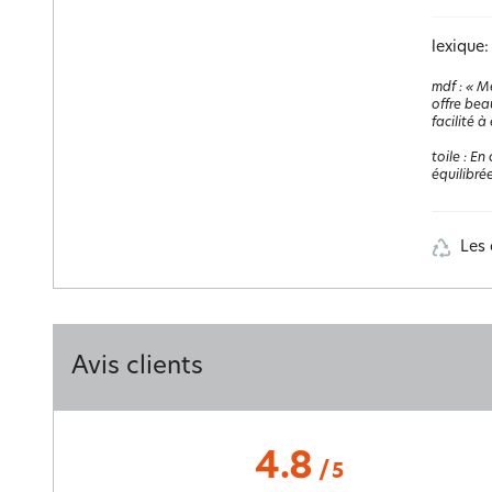
lexique:
mdf
:
« Me
offre bea
facilité à 
toile
:
En 
équilibrée
Les 
Avis clients
4.8
/
5