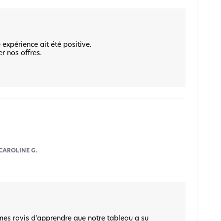
xpérience ait été positive.  

 nos offres.  

CAROLINE G.
es ravis d'apprendre que notre tableau a su 