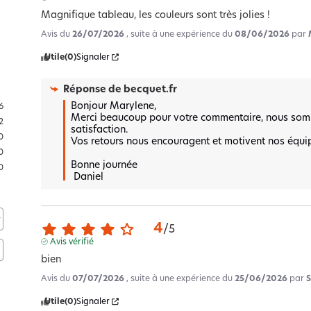
Magnifique tableau, les couleurs sont très jolies !
Avis du
26/07/2026
, suite à une expérience du
08/06/2026
par
Utile
(0)
Signaler
Réponse de
becquet.fr
Bonjour Marylene,  

6
Merci beaucoup pour votre commentaire, nous somm
2
satisfaction.  

0
Vos retours nous encouragent et motivent nos équipe
0
Bonne journée 

0
 Daniel
4
/
5
Avis vérifié
bien
Avis du
07/07/2026
, suite à une expérience du
25/06/2026
par
S
Utile
(0)
Signaler