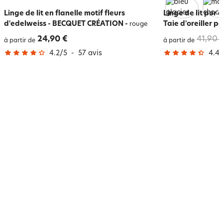
Linge de lit en flanelle motif fleurs
Linge de lit pur 
d'edelweiss - BECQUET CRÉATION
-
Taie d'oreiller p
rouge
24,90 €
41,90 
à partir de
à partir de
4.2
/
5
-
57
avis
4.4
/