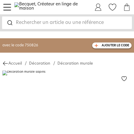
menu
Mon Compte
Mes Favoris
Mon panie
-30% sur votre commande
dès 2 articles
achetés
Rechercher un article ou une référence
livraison GRATUITE
dès 110€ d'achat
(1)
avec le code
750826
AJOUTER LE CODE
Accueil
Décoration
Décoration murale