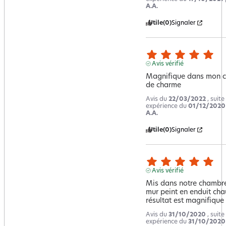
A.A.
Utile
(0)
Signaler
Avis vérifié
Magnifique dans mon ch
de charme
Avis du
22/03/2022
, suite
expérience du
01/12/2020
A.A.
Utile
(0)
Signaler
Avis vérifié
Mis dans notre chambre
mur peint en enduit chau
résultat est magnifique
Avis du
31/10/2020
, suite
expérience du
31/10/2020