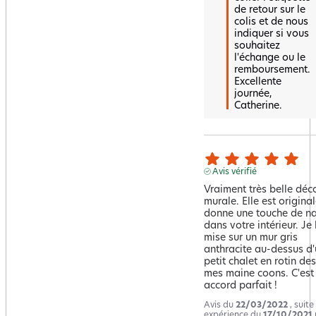
de retour sur le 
colis et de nous 
indiquer si vous 
souhaitez 
l'échange ou le 
remboursement. 
Excellente 
journée, 
Catherine.
Avis vérifié
Vraiment très belle déco
murale. Elle est originale
donne une touche de na
dans votre intérieur. Je l
mise sur un mur gris 
anthracite au-dessus d'
petit chalet en rotin des
mes maine coons. C'est 
accord parfait !
Avis du
22/03/2022
, suite
expérience du
17/10/2021