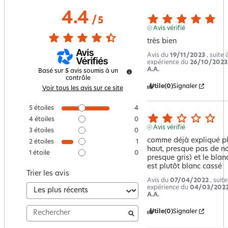
4.4
/
5
Avis vérifié
très bien
Avis du
19/11/2023
, suite
expérience du
26/10/2023
A.A.
Basé sur
5
avis soumis à un
contrôle
Utile
(0)
Signaler
Voir tous les avis sur ce site
5
étoiles
4
4
étoiles
0
Avis vérifié
3
étoiles
0
comme déjà expliqué pl
2
étoiles
1
haut, presque pas de noi
1
étoile
0
presque gris) et le blanc
est plutôt blanc cassé
Trier les avis
Avis du
07/04/2022
, suit
expérience du
04/03/202
A.A.
Utile
(0)
Signaler