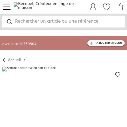
menu
Mon Compte
Mes Favoris
Mon panie
-35% sur votre commande
dès 2 articles
achetés
Rechercher un article ou une référence
livraison GRATUITE
dès 110€ d'achat
(1)
avec le code
750804
AJOUTER LE CODE
Accueil