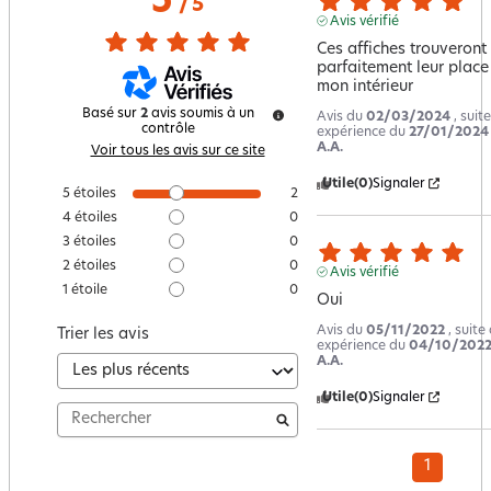
5
/
5
Avis vérifié
Ces affiches trouveront 
parfaitement leur place
mon intérieur
Basé sur
2
avis soumis à un
Avis du
02/03/2024
, suit
contrôle
expérience du
27/01/2024
A.A.
Voir tous les avis sur ce site
Utile
(0)
Signaler
5
étoiles
2
4
étoiles
0
3
étoiles
0
2
étoiles
0
Avis vérifié
1
étoile
0
Oui
Avis du
05/11/2022
, suite
Trier les avis
expérience du
04/10/202
A.A.
Utile
(0)
Signaler
1