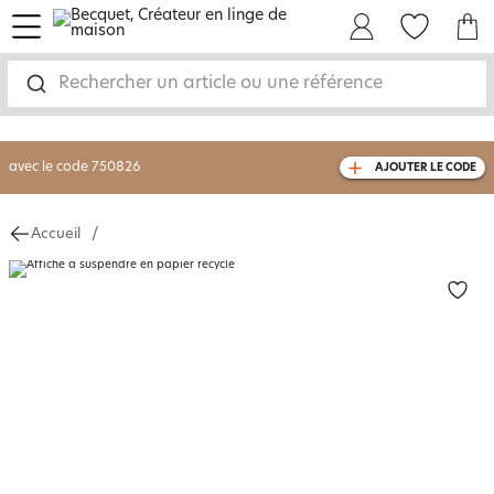
menu
Mon Compte
Mes Favoris
Mon panie
-30% sur votre commande
dès 2 articles
achetés
Rechercher un article ou une référence
livraison GRATUITE
dès 110€ d'achat
(1)
avec le code
750826
AJOUTER LE CODE
Accueil