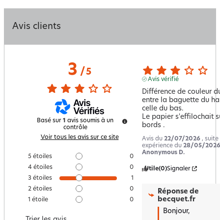
Avis clients
3
/
5
Avis vérifié
Différence de couleur du
entre la baguette du hau
celle du bas.

Le papier s'effilochait su
Basé sur
1
avis soumis à un
bords .
contrôle
Voir tous les avis sur ce site
Avis du
22/07/2026
, suite
expérience du
28/05/202
Anonymous D.
5
étoiles
0
4
étoiles
0
Utile
(0)
Signaler
3
étoiles
1
2
étoiles
0
Réponse de
becquet.fr
1
étoile
0
Bonjour,  

Trier les avis