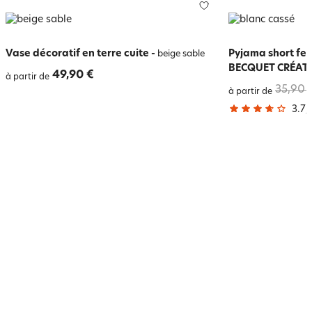
Vase décoratif en terre cuite
-
Pyjama short fem
beige sable
BECQUET CRÉAT
49,90 €
à partir de
35,90 
à partir de
3.7
/