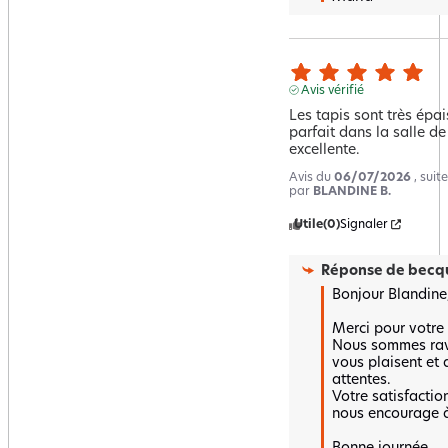
Avis vérifié
Les tapis sont très épais
parfait dans la salle de 
excellente.
Avis du
06/07/2026
, sui
par
BLANDINE B.
Utile
(0)
Signaler
Réponse de
becqu
Bonjour Blandine,
Merci pour votre a
Nous sommes ravi
vous plaisent et 
attentes. 

Votre satisfaction 
nous encourage à 