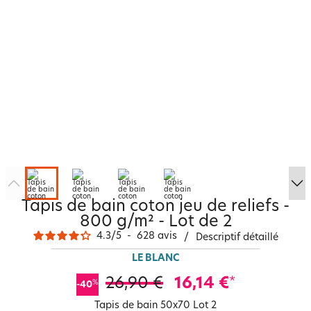
Tapis de bain coton jeu de reliefs -
800 g/m² - Lot de 2
4.3
/
5
-
628
avis
/
Descriptif détaillé
LE BLANC
26,90 €
16,14 €
*
%
-40
Tapis de bain 50x70 Lot 2