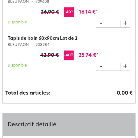
BLEU PAON
909608
26,90 €
16,14 €
*
%
-40
Disponible
-
+
Tapis de bain 60x90cm Lot de 2
BLEU PAON
908984
42,90 €
25,74 €
*
%
-40
Disponible
-
+
Total des articles:
0,00 €
Descriptif détaillé