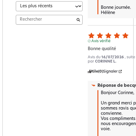
Bonne journée.

Hélène
Avis vérifié
Bonne qualité
Avis du
16/07/2026
, suit
par
CORINNE L.
Utile
(0)
Signaler
Réponse de
becqu
Bonjour Corinne,

Un grand merci po
sommes ravis que 
convienne.  

Vos compliments n
nous encouragent 
voie.
