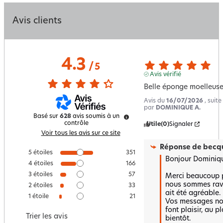
Avis clients
4.3
/
5
Avis vérifié
Belle éponge moelleus
Avis du
16/07/2026
, suit
par
DOMINIQUE A.
Basé sur
628
avis soumis à un
contrôle
Utile
(0)
Signaler
Voir tous les avis sur ce site
Réponse de
becqu
5
étoiles
351
Bonjour Dominique
4
étoiles
166
3
étoiles
57
Merci beaucoup po
nous sommes ravi
2
étoiles
33
ait été agréable.  
1
étoile
21
Vos messages nou
font plaisir, au p
Trier les avis
bientôt.  
