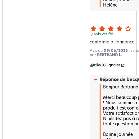
Bonne journée.

Hélène
Avis vérifié
conforme à l'annonce
Avis du
09/06/2026
, sui
par
BERTRAND L.
Utile
(0)
Signaler
Réponse de
becqu
Bonjour Bertrand ,
Merci beaucoup po
! Nous sommes ra
produit est confo
Votre satisfaction
N'hésitez pas à r
toute question ou 
Bonne journée 
