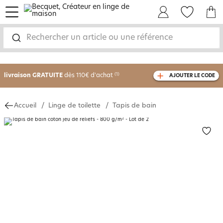
menu
Mon Compte
Mes Favoris
Mon panie
-30% sur votre commande
dès 2 articles
Rechercher un article ou une référence
achetés
livraison GRATUITE
dès 110€ d'achat
(1)
AJOUTER LE CODE
avec le code
750826
Accueil
Linge de toilette
Tapis de bain