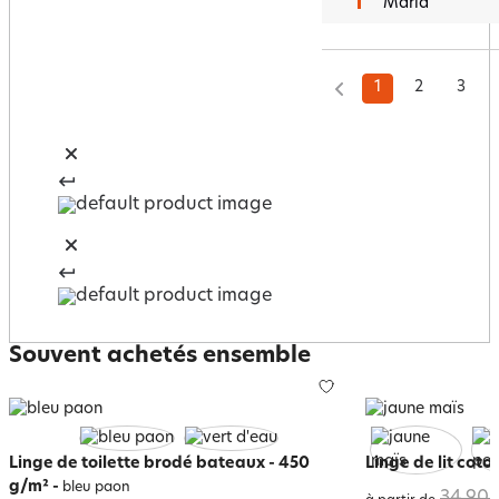
   Maria
1
2
3
Souvent achetés ensemble
Linge de toilette brodé bateaux - 450
Linge de lit coto
g/m²
-
bleu paon
34,90 