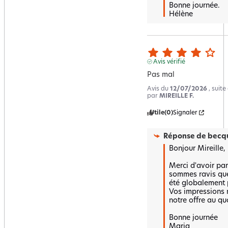
Bonne journée.

Hélène
Avis vérifié
Pas mal
Avis du
12/07/2026
, suit
par
MIREILLE F.
Utile
(0)
Signaler
Réponse de
becqu
Bonjour Mireille,  
Merci d'avoir par
sommes ravis que 
été globalement po
Vos impressions n
notre offre au quo
Bonne journée 

Maria