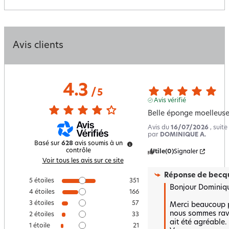
Avis clients
4.3
/
5
Avis vérifié
Belle éponge moelleus
Avis du
16/07/2026
, suit
par
DOMINIQUE A.
Basé sur
628
avis soumis à un
contrôle
Utile
(0)
Signaler
Voir tous les avis sur ce site
Réponse de
becqu
5
étoiles
351
Bonjour Dominique
4
étoiles
166
3
étoiles
57
Merci beaucoup po
nous sommes ravi
2
étoiles
33
ait été agréable.  
1
étoile
21