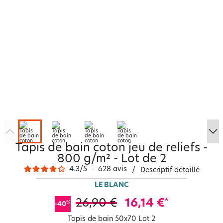
Tapis de bain coton jeu de reliefs -
800 g/m² - Lot de 2
4.3
/
5
-
628
avis
/
Descriptif détaillé
LE BLANC
26,90 €
16,14 €
*
%
-40
Tapis de bain 50x70 Lot 2