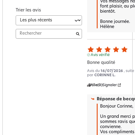
Vos messages nou
font plaisir, au p
Trier les avis
bientôt.  

Bonne journée.

Hélène
Avis vérifié
Bonne qualité
Avis du
16/07/2026
, suit
par
CORINNE L.
Utile
(0)
Signaler
Réponse de
becqu
Bonjour Corinne,

Un grand merci po
sommes ravis que 
convienne.  

Vos compliments n