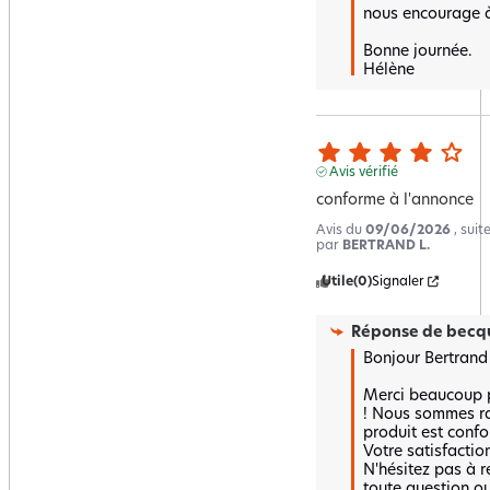
nous encourage à 
Bonne journée.

Hélène
Avis vérifié
conforme à l'annonce
Avis du
09/06/2026
, sui
par
BERTRAND L.
Utile
(0)
Signaler
Réponse de
becqu
Bonjour Bertrand ,
Merci beaucoup po
! Nous sommes ra
produit est confo
Votre satisfaction
N'hésitez pas à r
toute question ou 