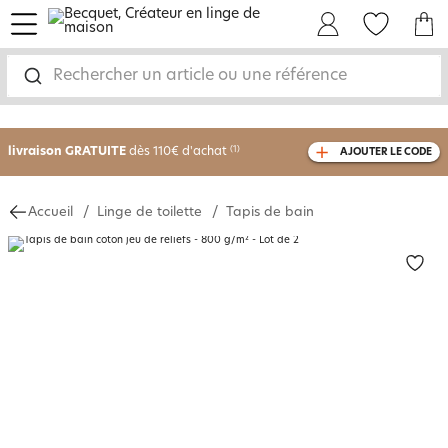
menu
Mon Compte
Mes Favoris
Mon panie
-30% sur votre commande
dès 2 articles
Rechercher un article ou une référence
achetés
livraison GRATUITE
dès 110€ d'achat
(1)
AJOUTER LE CODE
avec le code
750826
Accueil
Linge de toilette
Tapis de bain