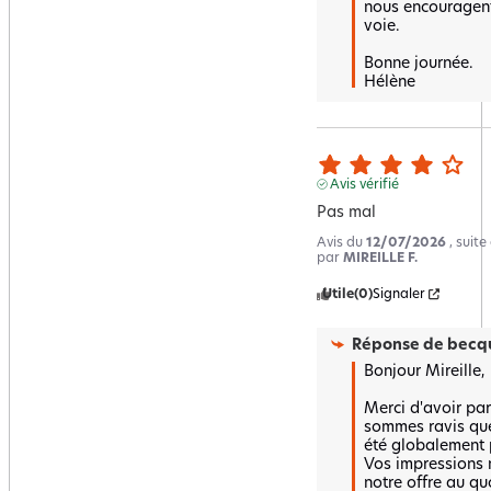
nous encouragent 
voie.

Bonne journée.

Hélène
Avis vérifié
Pas mal
Avis du
12/07/2026
, suit
par
MIREILLE F.
Utile
(0)
Signaler
Réponse de
becqu
Bonjour Mireille,  
Merci d'avoir par
sommes ravis que 
été globalement po
Vos impressions n
notre offre au quo