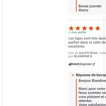
Bonne journée 

Maria
Avis vérifié
Les tapis sont très épais
parfait dans la salle de 
excellente.
Avis du
06/07/2026
, sui
par
BLANDINE B.
Utile
(0)
Signaler
Réponse de
becqu
Bonjour Blandine,
Merci pour votre a
Nous sommes ravi
vous plaisent et 
attentes. 

Votre satisfaction 