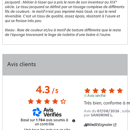
jacquard
:
Métier à tisser qui a pris le nom de son inventeur au XIX°
siècle. Le tissu jacquard se définit par un tissage complexe de différents
fils de couleurs : le motif n’est pas imprimé mais tissé, ce qui le rend
réversible. C’est un tissu de qualité, assez épais, résistant à l'usure et
qui se froisse très peu.
liteau
:
Raie de couleur et/ou à motif de texture différente que le reste
de l'éponge traversant le linge de toilette d'une lisière à l'autre.
Avis clients
4.3
/
5
Avis vérifié
Très bien, conforme à m
Avis du
07/08/2026
, sui
par
SANDRINE L.
Basé sur
1 784
avis soumis à
un contrôle
Utile
(0)
Signaler