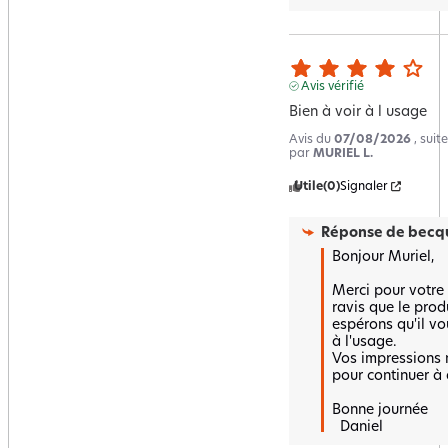
Avis vérifié
Bien à voir à l usage
Avis du
07/08/2026
, sui
par
MURIEL L.
Utile
(0)
Signaler
Réponse de
becqu
Bonjour Muriel,

Merci pour votre 
ravis que le prod
espérons qu'il vo
à l'usage.  

Vos impressions n
pour continuer à a
Bonne journée 

  Daniel