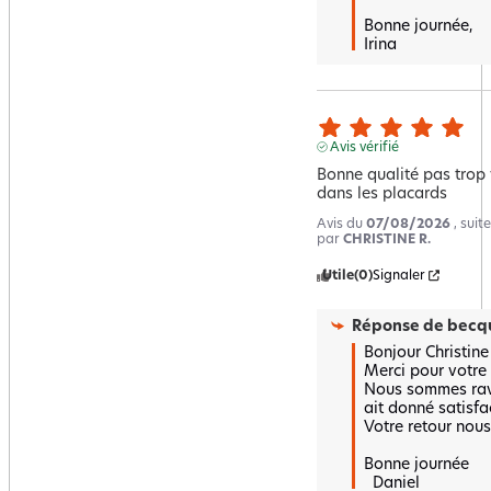
Bonne journée,  

Irina
Avis vérifié
Bonne qualité pas trop
dans les placards
Avis du
07/08/2026
, sui
par
CHRISTINE R.
Utile
(0)
Signaler
Réponse de
becqu
Bonjour Christine ,
Merci pour votre a
Nous sommes ravi
ait donné satisfact
Votre retour nous f
Bonne journée

  Daniel