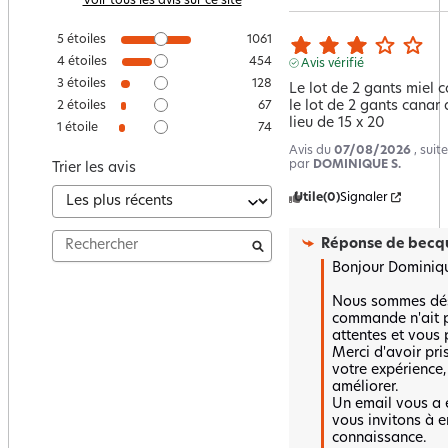
Voir tous les avis sur ce site
5
étoiles
1061
4
étoiles
454
Avis vérifié
3
étoiles
128
Le lot de 2 gants miel 
le lot de 2 gants canar 
2
étoiles
67
lieu de 15 x 20
1
étoile
74
Avis du
07/08/2026
, sui
par
DOMINIQUE S.
Trier les avis
Utile
(0)
Signaler
Réponse de
becqu
Bonjour Dominique
Nous sommes dés
commande n'ait p
attentes et vous p
Merci d'avoir pri
votre expérience,
améliorer.  

Un email vous a é
vous invitons à e
connaissance.
