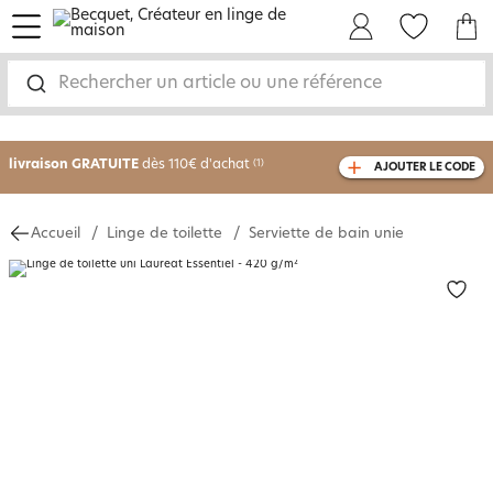
menu
Mon Compte
Mes Favoris
Mon panie
-30% sur votre commande
dès 2 articles
achetés
Rechercher un article ou une référence
livraison GRATUITE
dès 110€ d'achat
(1)
AJOUTER LE CODE
avec le code
750826
Accueil
Linge de toilette
Serviette de bain unie