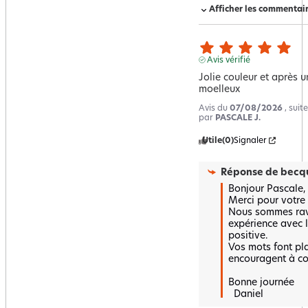
Afficher les commentai
Avis vérifié
Jolie couleur et après u
moelleux
Avis du
07/08/2026
, sui
par
PASCALE J.
Utile
(0)
Signaler
Réponse de
becqu
Bonjour Pascale, 

Merci pour votre r
Nous sommes ravi
expérience avec l
positive.  

Vos mots font plai
encouragent à cont
Bonne journée 

  Daniel