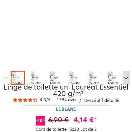
Linge de toilette uni Lauréat Essentiel
- 420 g/m²
4.3
/
5
-
1 784
avis
/
Descriptif détaillé
LE BLANC
6,90 €
4,14 €
*
%
-40
Gant de toilette 15x20 Lot de 2