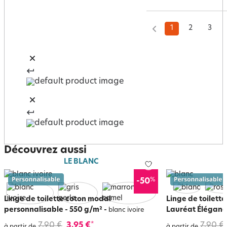
1
2
3
Découvrez aussi
LE BLANC
%
-50
Linge de toilette coton modal
Linge de toilet
personnalisable - 550 g/m²
-
Lauréat Éléganc
blanc ivoire
7,90 €
3,95 €
7,90 €
*
à partir de
à partir de