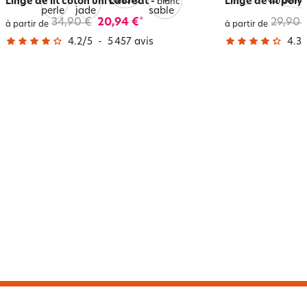
Linge de lit coton uni Lauréat
-
Linge de lit poly
blanc
34,90 €
20,94 €
29,90 
*
à partir de
à partir de
4.2
/
5
-
5 457
avis
4.3
/