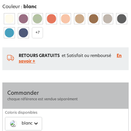
Couleur :
blanc
+
7
RETOURS GRATUITS
et Satisfait ou remboursé
En
savoir +
Commander
chaque référence est vendue séparément
Coloris disponibles
blanc