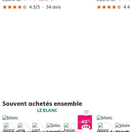
4.3
/
5
-
54
avis
4.4
/
Souvent achetés ensemble
LE BLANC
%
-40
+
18