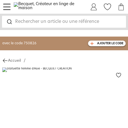
menu
Mon Compte
Mes Favoris
Mon panie
-30% sur votre commande
dès 2 articles
achetés
Rechercher un article ou une référence
livraison GRATUITE
dès 110€ d'achat
(1)
avec le code
750826
AJOUTER LE CODE
Accueil