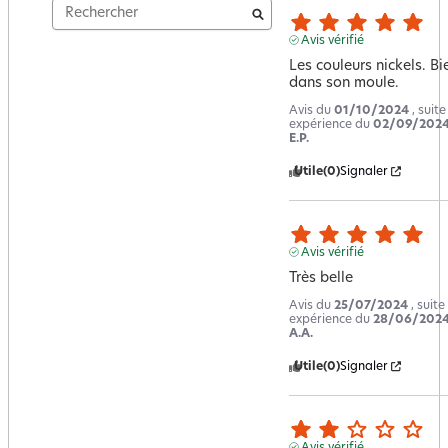
Avis vérifié
Les couleurs nickels. Bie
dans son moule.
Avis du
01/10/2024
, suit
expérience du
02/09/202
E.P.
Utile
(0)
Signaler
Avis vérifié
Très belle
Avis du
25/07/2024
, suite
expérience du
28/06/202
A.A.
Utile
(0)
Signaler
Avis vérifié