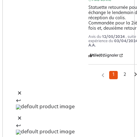
Statuette retournée pour
échange le lendemain de
réception du colis.               
Commandée pour la 2iè
fois et, deuxième retour 
Avis du
12/05/2024
, suite
expérience du
03/04/202
A.A.
Utile
(0)
Signaler
1
2