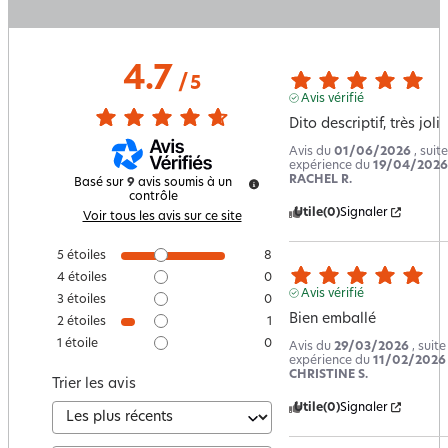
4.7
/
5
Avis vérifié
Dito descriptif, très joli
Avis du
01/06/2026
, suit
expérience du
19/04/2026
RACHEL R.
Basé sur
9
avis soumis à un
contrôle
Utile
(0)
Signaler
Voir tous les avis sur ce site
5
étoiles
8
4
étoiles
0
Avis vérifié
3
étoiles
0
Bien emballé
2
étoiles
1
1
étoile
0
Avis du
29/03/2026
, suit
expérience du
11/02/2026
CHRISTINE S.
Trier les avis
Utile
(0)
Signaler