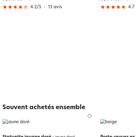
4.2
/
5
-
13
avis
4.7
/
Souvent achetés ensemble