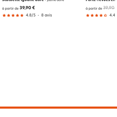
Statuette iguane doré
-
Porte-revues en 
jaune doré
39,90 €
39,90 
à partir de
à partir de
4.8
/
5
-
8
avis
4.4
/