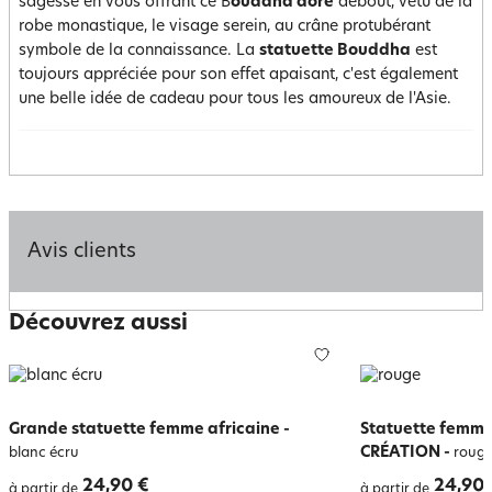
sagesse en vous offrant ce B
ouddha doré
debout, vêtu de la
robe monastique, le visage serein, au crâne protubérant
symbole de la connaissance. La
statuette Bouddha
est
toujours appréciée pour son effet apaisant, c'est également
une belle idée de cadeau pour tous les amoureux de l'Asie.
Avis clients
Découvrez aussi
Grande statuette femme africaine
-
Statuette femme
CRÉATION
-
blanc écru
roug
24,90 €
24,90 
à partir de
à partir de