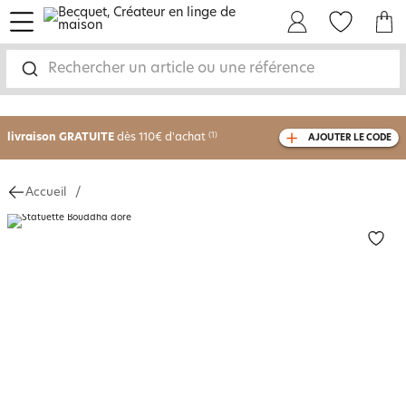
menu
Mon Compte
Mes Favoris
Mon panie
Rechercher un article ou une référence
-30% sur votre commande
dès 2 articles
achetés
livraison GRATUITE
dès 110€ d'achat
(1)
AJOUTER LE CODE
avec le code
750826
Accueil