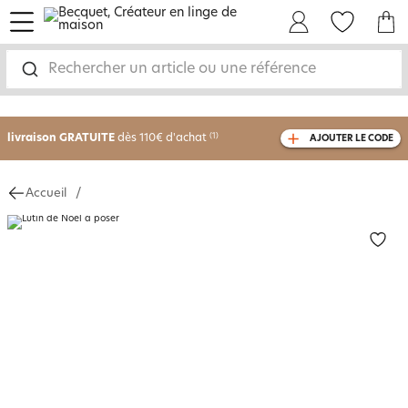
menu
Mon Compte
Mes Favoris
Mon panie
Rechercher un article ou une référence
-30% sur votre commande
dès 2 articles
achetés
livraison GRATUITE
dès 110€ d'achat
(1)
AJOUTER LE CODE
avec le code
750826
Accueil