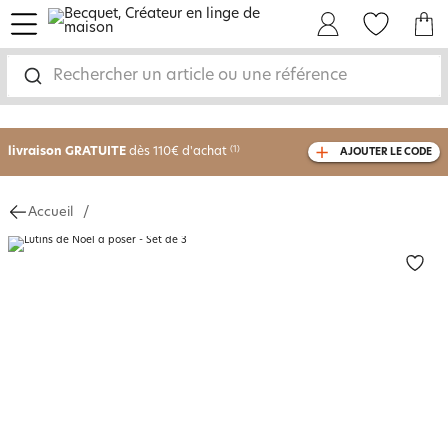
menu
Mon Compte
Mes Favoris
Mon panie
Rechercher un article ou une référence
-30% sur votre commande
dès 2 articles
achetés
livraison GRATUITE
dès 110€ d'achat
(1)
AJOUTER LE CODE
avec le code
750826
Accueil