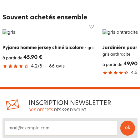
Souvent achetés ensemble
Pyjama homme jersey chiné bicolore
-
Jardinière pour
gris
gris anthracite
45,90 €
à partir de
49,90 
à partir de
4.2
/
5
-
66
avis
4.5
/
INSCRIPTION NEWSLETTER
30€ OFFERTS
DÈS 99€ D'ACHAT
ok
email