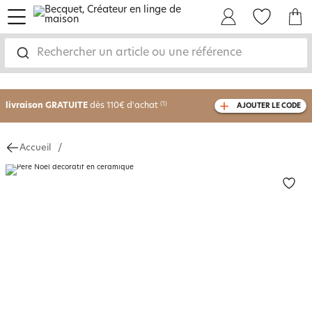
menu
Mon Compte
Mes Favoris
Mon panie
Rechercher un article ou une référence
-30% sur votre commande
dès 2 articles
achetés
livraison GRATUITE
dès 110€ d'achat
(1)
AJOUTER LE CODE
avec le code
750826
Accueil