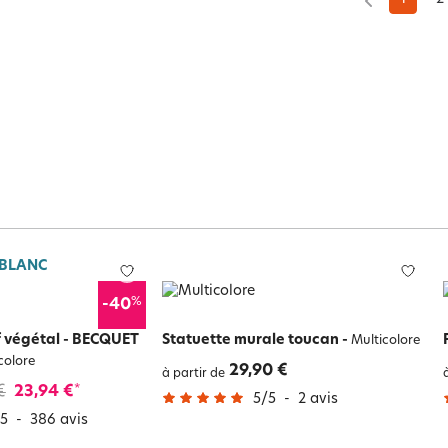
 BLANC
%
-40
if végétal - BECQUET
Statuette murale toucan
-
Multicolore
colore
29,90 €
à partir de
€
23,94 €
*
5
/
5
-
2
avis
5
-
386
avis