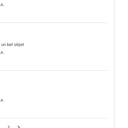
.A.
e un bel objet
.A.
.A.
3