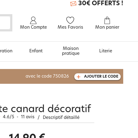
30€ OFFERTS !
Mon Compte
Mes Favoris
Mon panier
Maison
ration
Enfant
Literie
pratique
À découvrir aussi
avec le code
750826
AJOUTER LE CODE
Carte cadeau
te canard décoratif
4.6
/
5
-
11
avis
/
Descriptif détaillé