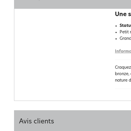
Une s
Statu
Petit 
Grand
Informa
Craquez 
bronze,
nature d
Avis clients