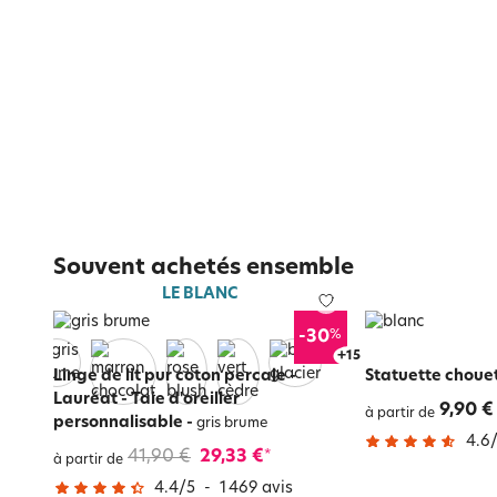
Souvent achetés ensemble
LE BLANC
%
-30
+
19
Linge de lit pur coton percale -
Statuette choue
Lauréat - Taie d'oreiller
9,90 €
à partir de
personnalisable
-
gris brume
4.6
41,90 €
29,33 €
*
à partir de
4.4
/
5
-
1 469
avis