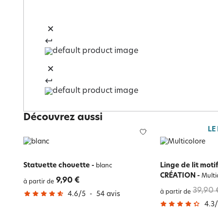
Découvrez aussi
LE
Statuette chouette
-
Linge de lit mot
blanc
CRÉATION
-
Multi
9,90 €
à partir de
39,90 
à partir de
4.6
/
5
-
54
avis
4.3
/