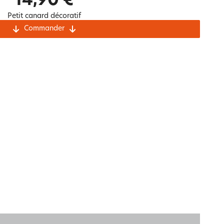
14,90 €
Notre marque Lauréat
Petit canard décoratif
Commander
rs et
ment
La gaze de coton