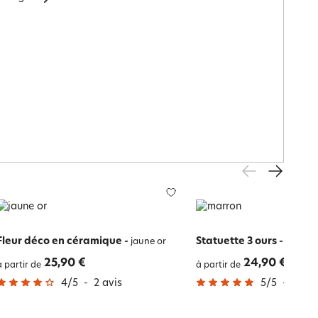
Fleur déco en céramique
-
Statuette 3 ours
-
jaune or
marron
25,90 €
24,90 €
à partir de
à partir de
4
/
5
-
2
avis
5
/
5
-
3
avi