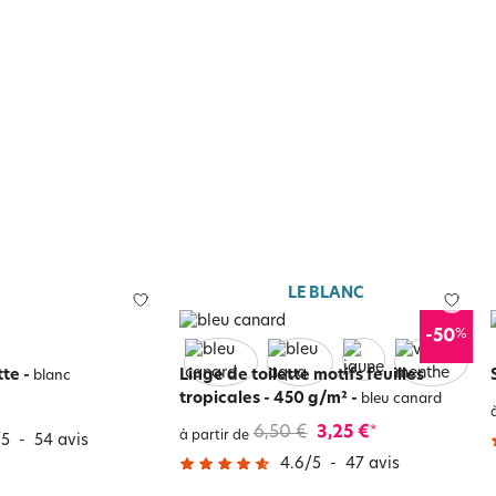
LE BLANC
%
-50
tte
-
Linge de toilette motifs feuilles
blanc
tropicales - 450 g/m²
-
bleu canard
6,50 €
3,25 €
*
à partir de
/
5
-
54
avis
4.6
/
5
-
47
avis