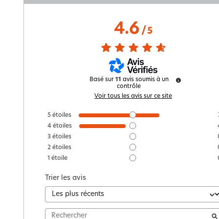
4.6
/
5
Basé sur
11
avis soumis à un
contrôle
Voir tous les avis sur ce site
5
étoiles
4
étoiles
3
étoiles
2
étoiles
1
étoile
Trier les avis