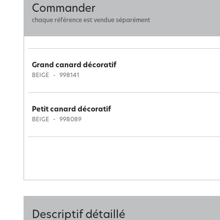
Commander
chaque référence est vendue séparément
Grand canard décoratif
BEIGE
998141
Petit canard décoratif
BEIGE
998089
Descriptif détaillé