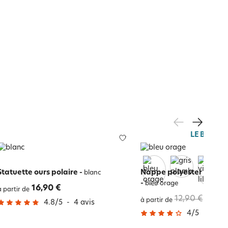
LE BLANC
Statuette ours polaire
-
Nappe polyester froiss
blanc
-
bleu orage
16,90 €
à partir de
12,90 €
7,74 
à partir de
4.8
/
5
-
4
avis
4
/
5
-
879