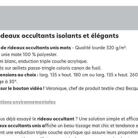
ideaux occultants isolants et élégants
 de rideaux occultants unis mats
- Qualité lourde 320 g/m².
e unie mate 100 % polyester.
ni blanc, enduction triple couche acrylique.
s sur œillets passe-tringle coloris canon de fusil.
ensions au choix :
larg. 135 x haut. 180 cm ou larg. 135 x haut. 26
e à 30°.
sur le bouton vidéo !
Véronique, chef de produit textile chez Becque
tions environnementales
us déjà essayé le
rideau occultant
? Une solution simple et effica
aux occultants unis a
ffiche un beau tissage mat chic et tendance e
t une enduction triple couche acrylique qui assure leurs propriété