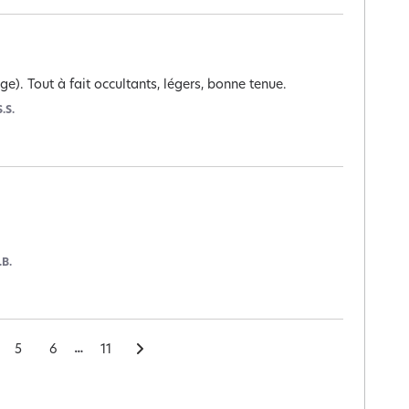
ige). Tout à fait occultants, légers, bonne tenue.
S.S.
.B.
5
6
11