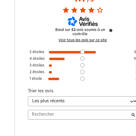
/
5
Basé sur
52
avis soumis à un
contrôle
Voir tous les avis sur ce site
5
étoiles
3
4
étoiles
1
3
étoiles
2
étoiles
1
étoile
Trier les avis