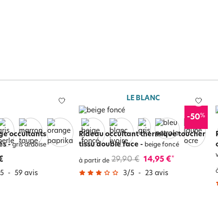
LE BLANC
%
-50
ge occultants
Rideau occultant thermique toucher
és
-
tissu double face
-
gris ardoise
beige foncé
€
29,90 €
14,95 €
*
à partir de
5
-
59
avis
3
/
5
-
23
avis