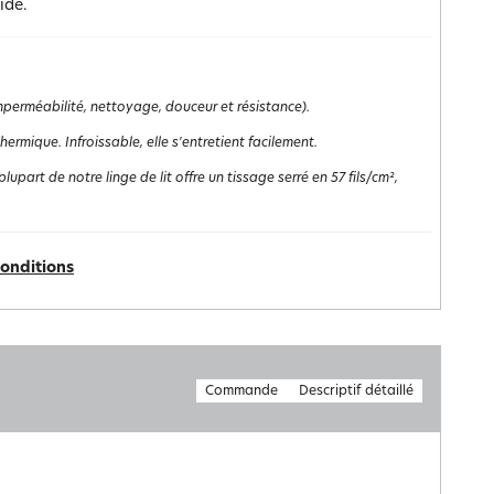
ide.
(imperméabilité, nettoyage, douceur et résistance).
rmique. Infroissable, elle s'entretient facilement.
lupart de notre linge de lit offre un tissage serré en 57 fils/cm²,
conditions
Commande
Descriptif détaillé