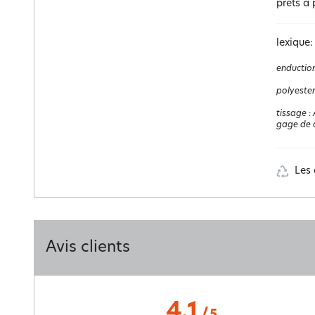
prêts à 
lexique:
enductio
polyester
tissage
:
gage de q
Les 
Avis clients
4.1