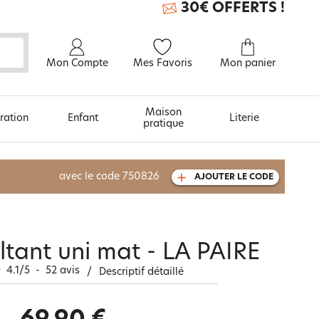
30€ OFFERTS !
Mon Compte
Mes Favoris
Mon panier
Maison
ration
Enfant
Literie
pratique
À découvrir aussi
avec le code
750826
AJOUTER LE CODE
Carte cadeau
ltant uni mat - LA PAIRE
4.1
/
5
-
52
avis
/
Descriptif détaillé