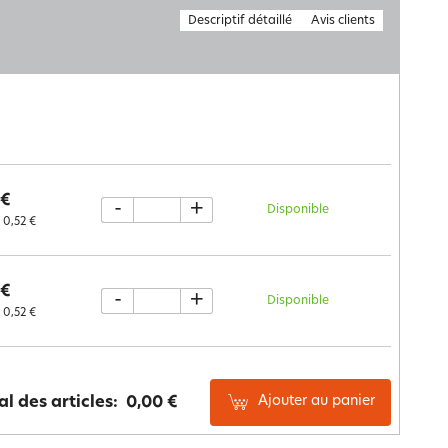
Descriptif détaillé
Avis clients
 €
-
+
Disponible
0,52 €
 €
-
+
Disponible
0,52 €
Ajouter au panier
al des articles:
0,00 €