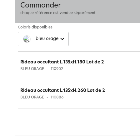
Commander
chaque référence est vendue séparément
Coloris disponibles
bleu orage
Rideau occultant L.135xH.180 Lot de 2
BLEU ORAGE
110902
Rideau occultant L.135xH.260 Lot de 2
BLEU ORAGE
110886