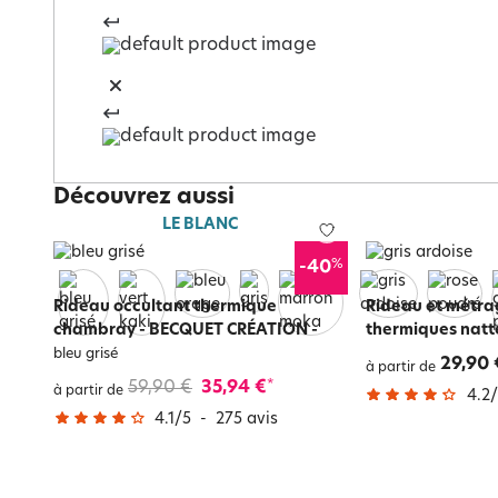
Découvrez aussi
LE BLANC
%
-40
Rideau occultant thermique
Rideau et métra
chambray - BECQUET CRÉATION
-
thermiques natt
bleu grisé
29,90 
à partir de
59,90 €
35,94 €
*
à partir de
4.2
/
4.1
/
5
-
275
avis