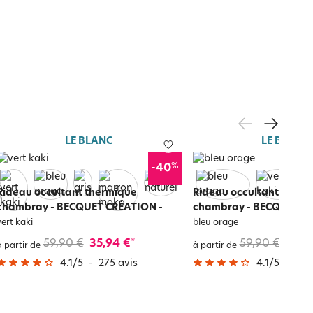
LE BLANC
LE BLANC
%
-40
Rideau occultant thermique
Rideau occultant therm
chambray - BECQUET CRÉATION
-
chambray - BECQUET C
vert kaki
bleu orage
59,90 €
35,94 €
59,90 €
35,9
*
à partir de
à partir de
4.1
/
5
-
275
avis
4.1
/
5
-
27