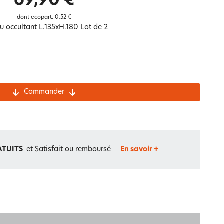
69,90 €
Notre marque Lauréat
dont ecopart.
0,52 €
u occultant L.135xH.180 Lot de 2
rs et
ment
La gaze de coton
Commander
ATUITS
et Satisfait ou remboursé
En savoir +