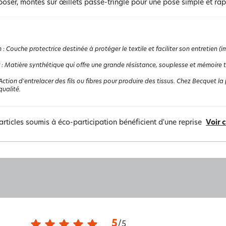
poser, montés sur œillets passe-tringle pour une pose simple et rap
n
:
Couche protectrice destinée à protéger le textile et faciliter son entretien 
:
Matière synthétique qui offre une grande résistance, souplesse et mémoire the
Action d'entrelacer des fils ou fibres pour produire des tissus. Chez Becquet la p
ualité.
articles soumis à éco-participation bénéficient d'une reprise
Voir 
5
/
5