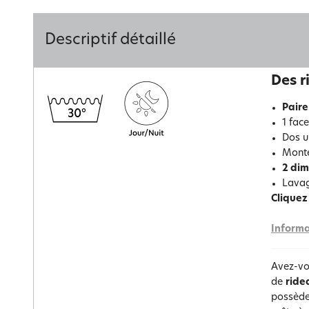
Descriptif détaillé
Des r
Paire
1 fac
Dos u
Monté
2 dim
Lavag
Cliquez 
Informa
Avez-vo
de
ride
possèden