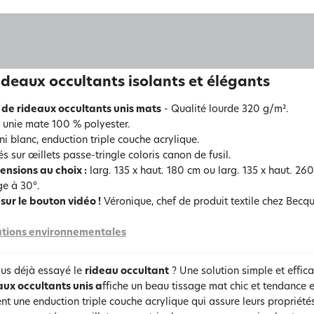
ideaux occultants isolants et élégants
 de rideaux occultants unis mats
- Qualité lourde 320 g/m².
e unie mate 100 % polyester.
ni blanc, enduction triple couche acrylique.
s sur œillets passe-tringle coloris canon de fusil.
ensions au choix :
larg. 135 x haut. 180 cm ou larg. 135 x haut. 26
e à 30°.
sur le bouton vidéo !
Véronique, chef de produit textile chez Becque
tions environnementales
us déjà essayé le
rideau occultant
? Une solution simple et effica
aux occultants unis a
ffiche un beau tissage mat chic et tendance e
t une enduction triple couche acrylique qui assure leurs propriété