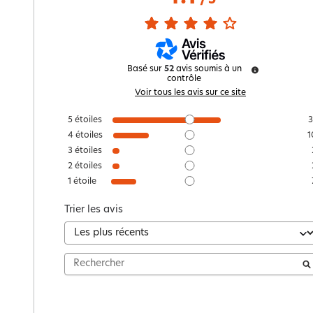
/
5
Basé sur
52
avis soumis à un
contrôle
Voir tous les avis sur ce site
5
étoiles
3
4
étoiles
1
3
étoiles
2
étoiles
1
étoile
Trier les avis