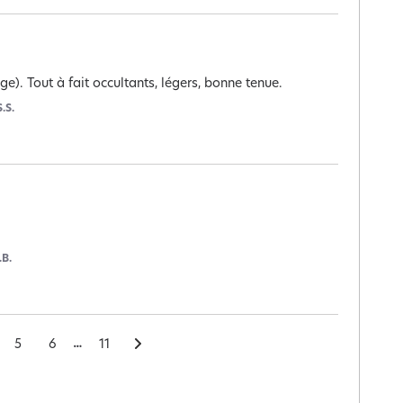
ige). Tout à fait occultants, légers, bonne tenue.
S.S.
.B.
5
6
11