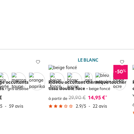
LE BLANC
%
-50
ge occultants
Rideau occultant thermique toucher
és
-
tissu double face
-
gris ardoise
beige foncé
€
29,90 €
14,95 €
*
à partir de
5
-
59
avis
2.9
/
5
-
22
avis