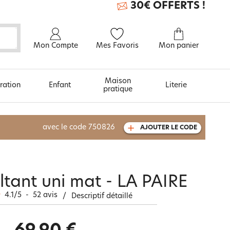
30€ OFFERTS !
Mon Compte
Mes Favoris
Mon panier
Maison
ration
Enfant
Literie
pratique
À découvrir aussi
avec le code
750826
AJOUTER LE CODE
Carte cadeau
ltant uni mat - LA PAIRE
4.1
/
5
-
52
avis
/
Descriptif détaillé