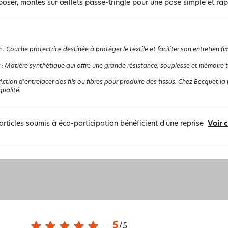
poser, montés sur œillets passe-tringle pour une pose simple et rap
n
:
Couche protectrice destinée à protéger le textile et faciliter son entretien 
:
Matière synthétique qui offre une grande résistance, souplesse et mémoire the
Action d'entrelacer des fils ou fibres pour produire des tissus. Chez Becquet la p
ualité.
articles soumis à éco-participation bénéficient d'une reprise
Voir 
5
/
5