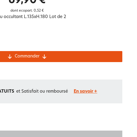
69,90 €
Notre marque Lauréat
dont ecopart.
0,52 €
u occultant L.135xH.180 Lot de 2
rs et
ment
La gaze de coton
Commander
ATUITS
et Satisfait ou remboursé
En savoir +