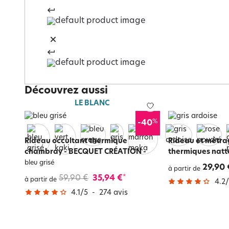
Découvrez aussi
LE BLANC
%
-40
Rideau occultant thermique
Rideau et métra
chambray - BECQUET CRÉATION
-
thermiques natt
bleu grisé
29,90 
à partir de
59,90 €
35,94 €
*
à partir de
4.2
/
4.1
/
5
-
274
avis