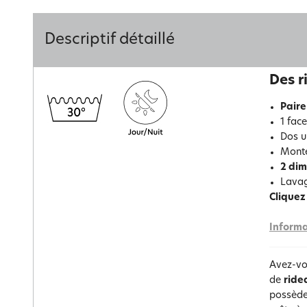
Descriptif détaillé
Des r
Paire
1 fac
Dos u
Monté
2 dim
Lavag
Cliquez 
Informa
Avez-vo
de
ride
possèden