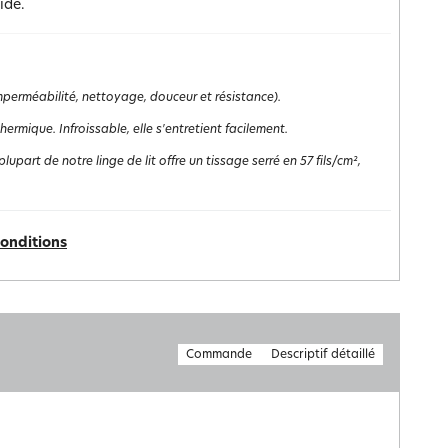
ide.
(imperméabilité, nettoyage, douceur et résistance).
rmique. Infroissable, elle s'entretient facilement.
lupart de notre linge de lit offre un tissage serré en 57 fils/cm²,
conditions
Commande
Descriptif détaillé