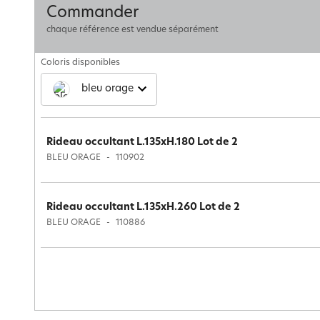
Commander
chaque référence est vendue séparément
Coloris disponibles
bleu orage
Rideau occultant L.135xH.180 Lot de 2
BLEU ORAGE
110902
Rideau occultant L.135xH.260 Lot de 2
BLEU ORAGE
110886