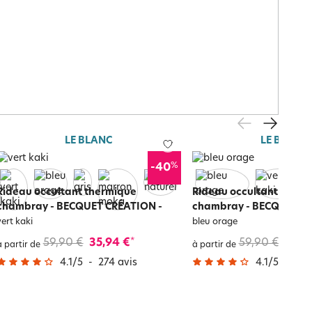
LE BLANC
LE BLANC
%
-40
Rideau occultant thermique
Rideau occultant therm
chambray - BECQUET CRÉATION
-
chambray - BECQUET C
vert kaki
bleu orage
59,90 €
35,94 €
59,90 €
35,9
*
à partir de
à partir de
4.1
/
5
-
274
avis
4.1
/
5
-
27