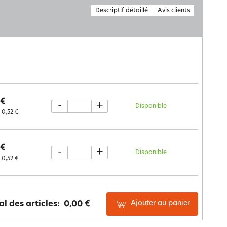
Descriptif détaillé
Avis clients
 €
-
+
Disponible
0,52 €
 €
-
+
Disponible
0,52 €
Ajouter au panier
al des articles:
0,00 €