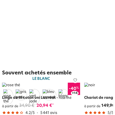
Souvent achetés ensemble
LE BLANC
%
-40
+
18
Linge de lit coton uni Lauréat
-
Chariot de range
rose thé
34,90 €
20,94 €
149,90
*
à partir de
à partir de
4.2
/
5
-
5 441
avis
5
/
5