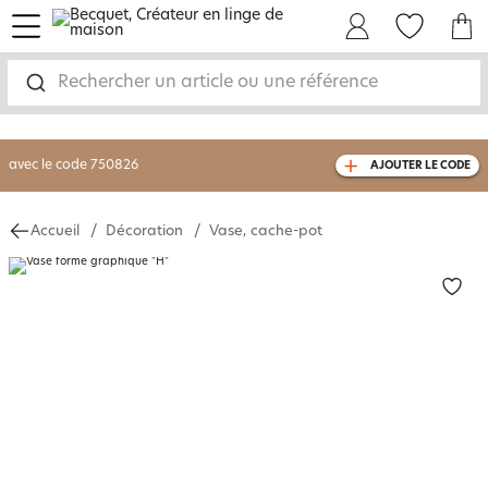
menu
Mon Compte
Mes Favoris
Mon panie
-30% sur votre commande
dès 2 articles
achetés
Rechercher un article ou une référence
livraison GRATUITE
dès 110€ d'achat
(1)
avec le code
750826
AJOUTER LE CODE
Accueil
Décoration
Vase, cache-pot