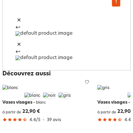
1
Découvrez aussi
Vases visages
-
Vases visages
-
blanc
g
22,90 €
22,90 
à partir de
à partir de
4.4
/
5
-
39
avis
4.4
/