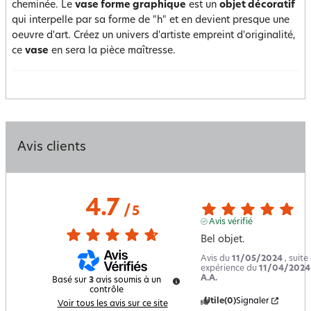
cheminée. Le
vase forme graphique
est un
objet décoratif
qui interpelle par sa forme de "h" et en devient presque une
oeuvre d'art. Créez un univers d'artiste empreint d'originalité,
ce
vase
en sera la pièce maîtresse.
Avis clients
4.7
/
5
Avis vérifié
Bel objet.
Avis du
11/05/2024
, suite
expérience du
11/04/2024
A.A.
Basé sur
3
avis soumis à un
contrôle
Utile
(0)
Signaler
Voir tous les avis sur ce site