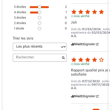
5
étoiles
2
4
étoiles
1
Avis vérifié
3
étoiles
0
Joli
2
étoiles
0
1
étoile
0
Avis du
01/03/2024
, suit
expérience du
02/02/202
A.A.
Trier les avis
Utile
(0)
Signaler
Avis vérifié
Rapport qualité prix je s
satisfaite
Avis du
07/12/2022
, suite
expérience du
09/11/2022
A.A.
Utile
(0)
Signaler