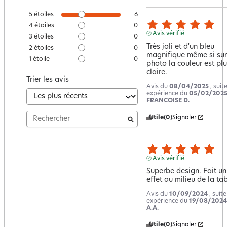
5
étoiles
6
4
étoiles
0
Avis vérifié
3
étoiles
0
Très joli et d'un bleu 
2
étoiles
0
magnifique même si sur 
1
étoile
0
photo la couleur est plu
claire.
Trier les avis
Avis du
08/04/2025
, suit
expérience du
05/02/202
FRANCOISE D.
Utile
(0)
Signaler
Avis vérifié
Superbe design. Fait un 
effet au milieu de la tab
Avis du
10/09/2024
, suit
expérience du
19/08/2024
A.A.
Utile
(0)
Signaler