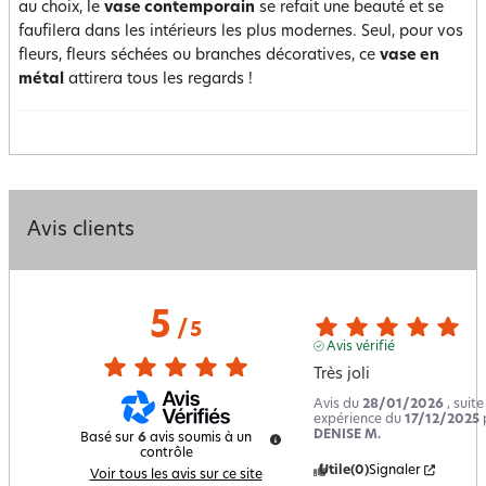
au choix, le
vase contemporain
se refait une beauté et se
faufilera dans les intérieurs les plus modernes. Seul, pour vos
fleurs, fleurs séchées ou branches décoratives, ce
vase en
métal
attirera tous les regards !
Avis clients
5
/
5
Avis vérifié
Très joli
Avis du
28/01/2026
, suit
expérience du
17/12/2025
DENISE M.
Basé sur
6
avis soumis à un
contrôle
Utile
(0)
Signaler
Voir tous les avis sur ce site