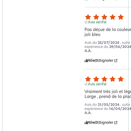
Avis vérifié
Pas déçue de la couleur :
joli bleu
Avis du
25/07/2024
, suite
expérience du
29/06/202
A.A.
Utile
(0)
Signaler
Avis vérifié
Vraiment très joli et lége
Large , prend de la pla
Avis du
21/05/2024
, suite
expérience du
16/04/202
A.A.
Utile
(0)
Signaler