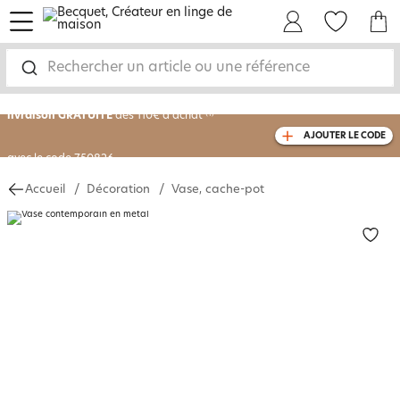
menu
Mon Compte
Mes Favoris
Mon panie
-30% sur votre commande
dès 2 articles
achetés
Rechercher un article ou une référence
livraison GRATUITE
dès 110€ d'achat
(1)
AJOUTER LE CODE
avec le code
750826
Accueil
Décoration
Vase, cache-pot